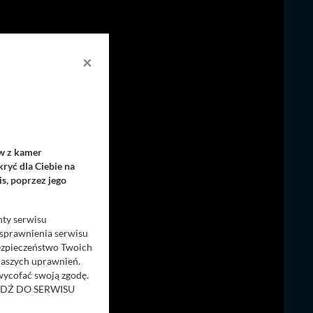
×
ów z kamer
ryć dla Ciebie na
s, poprzez jego
nty serwisu
usprawnienia serwisu
Bezpieczeństwo Twoich
naszych uprawnień.
 wycofać swoją zgodę.
RZEJDŹ DO SERWISU