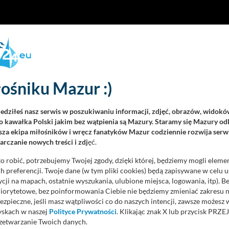
ośniku Mazur :)
iedziłeś nasz serwis w poszukiwaniu informacji, zdjęć, obrazów, widok
 kawałka Polski jakim bez wątpienia są Mazury. Staramy się Mazury odk
za ekipa miłośników i wręcz fanatyków Mazur codziennie rozwija serwi
rczanie nowych treści i zdj
ęć.
o robić, potrzebujemy Twojej zgody, dzięki której, będziemy mogli eleme
 preferencji. Twoje dane (w tym pliki cookies) będą zapisywane w celu 
cji na mapach, ostatnie wyszukania, ulubione miejsca, logowania, itp). 
priorytetowe, bez poinformowania Ciebie nie będziemy zmieniać zakresu 
ezpieczne, jeśli masz wątpliwości co do naszych intencji, zawsze możesz
yskach w naszej
Polityce Prywatności
. Klikając znak X lub przycisk P
zetwarzanie Twoich danych.