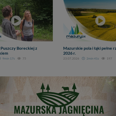
 Puszczy Boreckiej z
Mazurskie pola i łąki pełne 
kiem
2026 r.
9min 17s
75
23.07.2026
2min 41s
197