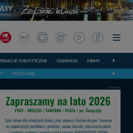
TRAKCJE TURYSTYCZNE
ODKRYCIA
FIRMY
OGŁOSZEN
ŁY
POLECANE
REKLAMA