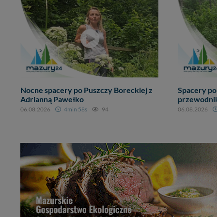
Nocne spacery po Puszczy Boreckiej z
Spacery po
Adrianną Pawełko
przewodni
06.08.2026
4min 58s
94
06.08.2026