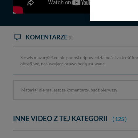
Nasz serwis nie wyk
Wyjątkiem jest sytua
kontaktowego, przekaz
zasadach i funkcjona
KOMENTARZE
Administratorem Twoi
(0)
11-500 Giżycko. Może
W każdej chwili może
Serwis mazury24.eu nie ponosi odpowiedzialności za treść ko
przetwarzania. Pamię
obraźliwe, naruszające prawo będą usuwane.
informacji zawartych
przypadkach nie może
Dziękujemy, i życzmy
Materiał nie ma jeszcze komentarzy, bądź pierwszy!
INNE VIDEO Z TEJ KATEGORII
( 125 )