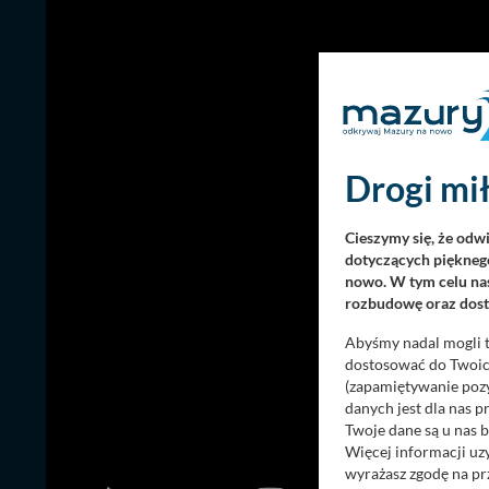
Drogi mił
Cieszymy się, że odw
dotyczących pięknego
nowo. W tym celu nas
rozbudowę oraz dosta
Abyśmy nadal mogli t
dostosować do Twoich
(zapamiętywanie pozy
danych jest dla nas 
Twoje dane są u nas b
Więcej informacji uz
wyrażasz zgodę na pr