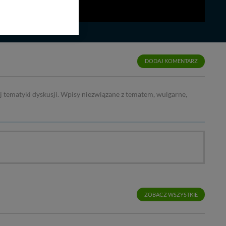
bom trzecim.
anych z formularza
ięcej informacji o
bą ul. Wiejska 17,
DODAJ KOMENTARZ
ęcia, zabronić ich
j tematyki dyskusji. Wpisy niezwiązane z tematem, wulgarne,
praw w odniesieniu do
lików - w pewnych
ZOBACZ WSZYSTKIE