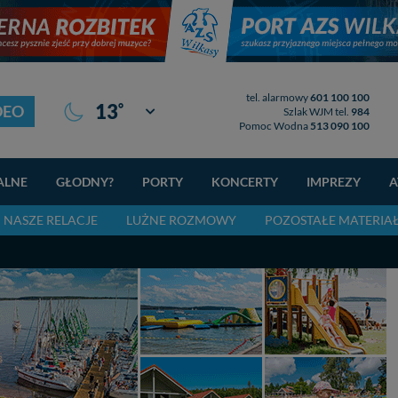
tel. alarmowy
601 100 100
°
13
DEO
Giżycko
Szlak WJM tel.
984
Pomoc Wodna
513 090 100
ALNE
GŁODNY?
PORTY
KONCERTY
IMPREZY
A
NASZE RELACJE
LUŻNE ROZMOWY
POZOSTAŁE MATERIA