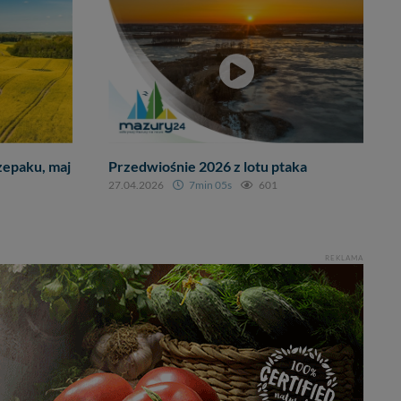
rzepaku, maj
Przedwiośnie 2026 z lotu ptaka
27.04.2026
7min 05s
601
REKLAMA