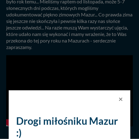
było rok temu... Mieliśmy raptem od listopada, może 5-7
słonecznych dni podczas, których mogliśmy
udokumentować piękno zimowych Mazur... Co prawda zima
się jeszcze nie skończyła i pewnie kilka razy nas słońce
jeszcze odwiedzi... Na razie muszą Wam wystarczyć ujęcia,
które udało nam się wykonać i mamy wrażenie, że to Was
przekona do tej pory roku na Mazurach - serdecznie
zapraszamy.
×
Drogi miłośniku Mazur
:)