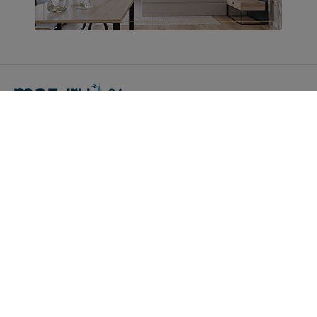
Portal Turystyczny mazury24.eu
tel. 608 490 111 (Info)
info@mazury24.eu - formularz kontaktowy.
Wydawca Kreacja, ul. Wiejska 17, 11-500 Giżycko
Informacje o serwisie
Patronaty medialne
Pliki do pobrania
Regulamin serwisu
Polityka prywatności
Kamery on-line a Rodo
Noclegi - współpraca
Czartery on-line - współpraca
Cennik serwisu mazury24.eu
Praca
Kontakt
Kredyt hipoteczny dla firm
mazury24.eu (c) 2018-2026. Wykorzystywanie materiałów, zdjęć zawartych na
stronie możliwe po otrzymaniu odpowiedniej zgody!.