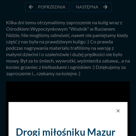
POPRZEDNIA
NASTĘPNA
Kilka dni temu otrzymaliśmy zaproszenie na kulig wraz z
Ośrodkiem Wypoczynkowym "Wodnik" w Rucianem
Nidzie. Nie mogliśmy odmówić, nawet nie pamiętamy kiedy
część z nas była na prawdziwym kuligu :) Co prawda
podczas nagrywania materiału trafiliśmy na wersję z
małymi dziećmi i o szaleństwie i dużej prędkości nie było
mowy. Był za to śmiech, wywrotki, wyśmienita zabawa... a na
koniec grzaniec z kiełbaskami i ogniskiem :) Dziękujemy za
zaproszenie i... czekamy na kolejne :)
×
Drogi miłośniku Mazur