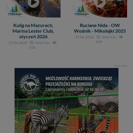
cookies. Twoja przeglądarka umożliwia Ci skasowanie
tych plików - w pewnych przypadkach nie możemy tego
zrobić za Ciebie.
Kulig na Mazurach,
Ruciane Nida - OW
Dziękujemy, i życzmy miłego odkrywania Mazur na
Marina Lester Club,
Wodnik - Mikołajki 2025
nowo...
styczeń 2026
27.04.2026
2min 11s
529
27.04.2026
3min 32s
514
REKLAMA