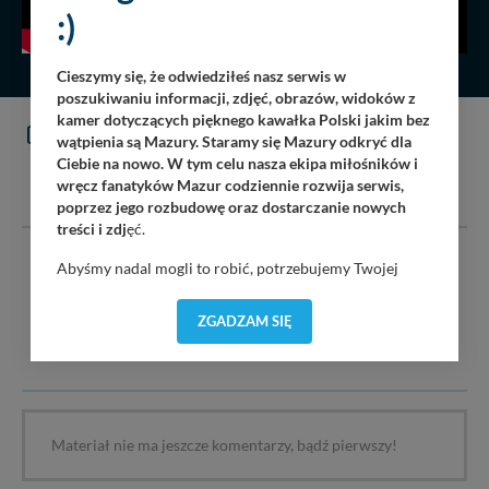
:)
Cieszymy się, że odwiedziłeś nasz serwis w
poszukiwaniu informacji, zdjęć, obrazów, widoków z
kamer dotyczących pięknego kawałka Polski jakim bez
KOMENTARZE
(0)
wątpienia są Mazury. Staramy się Mazury odkryć dla
Ciebie na nowo. W tym celu nasza ekipa miłośników i
DODAJ KOMENTARZ
wręcz fanatyków Mazur codziennie rozwija serwis,
poprzez jego rozbudowę oraz dostarczanie nowych
treści i zdj
ęć.
Serwis mazury24.eu nie ponosi odpowiedzialności za treść
Abyśmy nadal mogli to robić, potrzebujemy Twojej
komentarzy i opinii. Prosimy o zamieszczanie komentarzy
zgody, dzięki której, będziemy mogli elementy serwisu
dotyczących danej tematyki dyskusji. Wpisy niezwiązane z
dostosować do Twoich preferencji. Twoje dane (w tym
ZGADZAM SIĘ
tematem, wulgarne, obraźliwe, naruszające prawo będą
pliki cookies) będą zapisywane w celu usprawnienia
usuwane.
serwisu (zapamiętywanie pozycji na mapach, ostatnie
wyszukania, ulubione miejsca, logowania, itp).
Bezpieczeństwo Twoich danych jest dla nas
priorytetowe, bez poinformowania Ciebie nie będziemy
zmieniać zakresu naszych uprawnień. Twoje dane są u
Materiał nie ma jeszcze komentarzy, bądź pierwszy!
nas bezpieczne, jeśli masz wątpliwości co do naszych
intencji, zawsze możesz wycofać swoją zgodę. Więcej