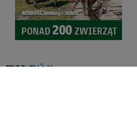
Portal Turystyczny mazury24.eu
tel. 608 490 111 (Info)
info@mazury24.eu - formularz kontaktowy.
Wydawca Kreacja, ul. Wiejska 17, 11-500 Giżycko
Informacje o serwisie
Patronaty medialne
Pliki do pobrania
Regulamin serwisu
Polityka prywatności
Kamery on-line a Rodo
Noclegi - współpraca
Czartery on-line - współpraca
Cennik serwisu mazury24.eu
Praca
Kontakt