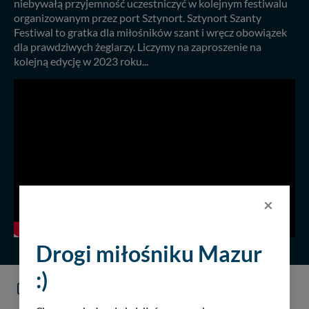
niebywałą przyjemność uczestniczyć w kolejnym festiwalu
organizowanym przez port Sztynort. Sztynort Szanty
Festiwal to gratka dla miłośników szant i wręcz obowiązek
dla prawdziwych żeglarzy. Liczymy na zaproszenie na
kolejną edycję w 2023 roku...
×
Drogi miłośniku Mazur
:)
KOMENTARZE
(0)