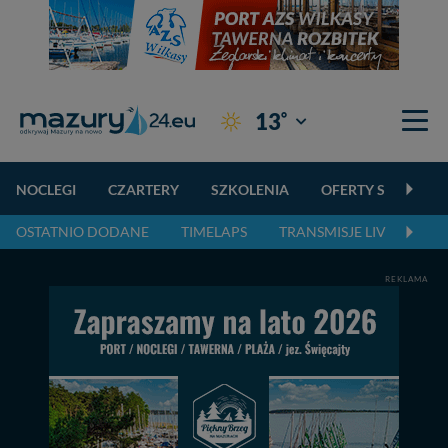
°
13
Giżycko
NOCLEGI
CZARTERY
SZKOLENIA
OFERTY SPECJALN
OSTATNIO DODANE
TIMELAPS
TRANSMISJE LIVE
NA
REKLAMA