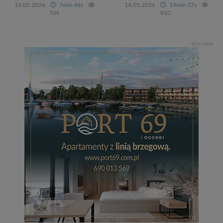
14.05.2026
7min 48s
14.05.2026
19min 37s
704
810
Dziękujemy, i życzmy miłego odkrywania Mazur na
nowo...
REKLAMA