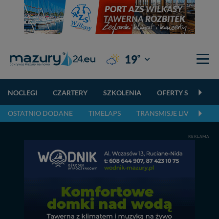
°
19
Giżycko
NOCLEGI
CZARTERY
SZKOLENIA
OFERTY SPECJALN
OSTATNIO DODANE
TIMELAPS
TRANSMISJE LIVE
NA
REKLAMA