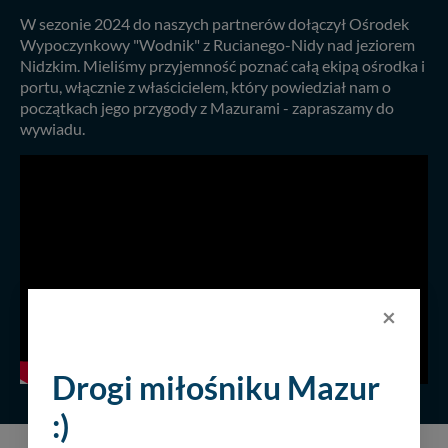
W sezonie 2024 do naszych partnerów dołączył Ośrodek
Wypoczynkowy "Wodnik" z Rucianego-Nidy nad jeziorem
Nidzkim. Mieliśmy przyjemność poznać całą ekipą ośrodka i
portu, włącznie z właścicielem, który powiedział nam o
początkach jego przygody z Mazurami - zapraszamy do
wywiadu.
×
Drogi miłośniku Mazur
:)