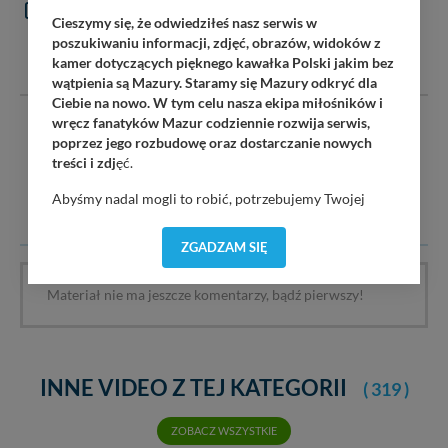
KOMENTARZE
(0)
Cieszymy się, że odwiedziłeś nasz serwis w
poszukiwaniu informacji, zdjęć, obrazów, widoków z
DODAJ KOMENTARZ
kamer dotyczących pięknego kawałka Polski jakim bez
wątpienia są Mazury. Staramy się Mazury odkryć dla
Ciebie na nowo. W tym celu nasza ekipa miłośników i
wręcz fanatyków Mazur codziennie rozwija serwis,
Serwis mazury24.eu nie ponosi odpowiedzialności za treść
poprzez jego rozbudowę oraz dostarczanie nowych
komentarzy i opinii. Prosimy o zamieszczanie komentarzy
treści i zdj
ęć.
dotyczących danej tematyki dyskusji. Wpisy niezwiązane z
tematem, wulgarne, obraźliwe, naruszające prawo będą
Abyśmy nadal mogli to robić, potrzebujemy Twojej
usuwane.
zgody, dzięki której, będziemy mogli elementy serwisu
dostosować do Twoich preferencji. Twoje dane (w tym
ZGADZAM SIĘ
pliki cookies) będą zapisywane w celu usprawnienia
serwisu (zapamiętywanie pozycji na mapach, ostatnie
Materiał nie ma jeszcze komentarzy, bądź pierwszy!
wyszukania, ulubione miejsca, logowania, itp).
Bezpieczeństwo Twoich danych jest dla nas
priorytetowe, bez poinformowania Ciebie nie będziemy
zmieniać zakresu naszych uprawnień. Twoje dane są u
nas bezpieczne, jeśli masz wątpliwości co do naszych
INNE VIDEO Z TEJ KATEGORII
( 319 )
intencji, zawsze możesz wycofać swoją zgodę. Więcej
informacji uzyskach w naszej
Polityce Prywatności
.
ZOBACZ WSZYSTKIE
Klikając znak X lub przycisk PRZEJDŹ DO SERWISU