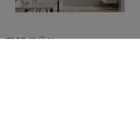
Portal Turystyczny mazury24.eu
tel. 608 490 111 (Info)
info@mazury24.eu - formularz kontaktowy.
Wydawca Kreacja, ul. Wiejska 17, 11-500 Giżycko
Informacje o serwisie
Patronaty medialne
Pliki do pobrania
Regulamin serwisu
Polityka prywatności
Kamery on-line a Rodo
Noclegi - współpraca
Czartery on-line - współpraca
Cennik serwisu mazury24.eu
Praca
Kontakt
Kredyt hipoteczny dla firm
mazury24.eu (c) 2018-2026. Wykorzystywanie materiałów, zdjęć zawartych na
stronie możliwe po otrzymaniu odpowiedniej zgody!.