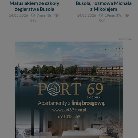
Matusiakiem ze szkoły
Busola, rozmowa Michała
zrobić za Ciebie.
żeglarstwa Busola
z Mikołajem
Dziękujemy, i życzmy miłego odkrywania Mazur na
14.05.2026
7min 48s
14.05.2026
19min 37s
698
804
nowo...
REKLAMA