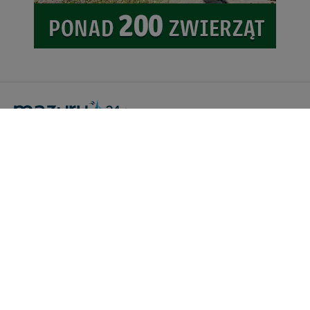
Portal Turystyczny mazury24.eu
tel. 608 490 111 (Info)
info@mazury24.eu - formularz kontaktowy.
Wydawca Kreacja, ul. Wiejska 17, 11-500 Giżycko
Informacje o serwisie
Patronaty medialne
Pliki do pobrania
Regulamin serwisu
Polityka prywatności
Kamery on-line a Rodo
Noclegi - współpraca
Czartery on-line - współpraca
Cennik serwisu mazury24.eu
Praca
Kontakt
Kredyt hipoteczny dla firm
mazury24.eu (c) 2018-2026. Wykorzystywanie materiałów, zdjęć zawartych na