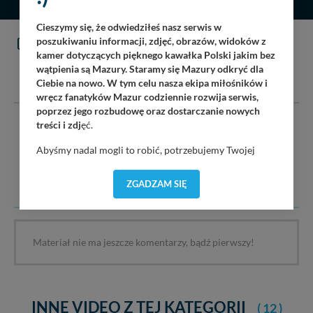
Cieszymy się, że odwiedziłeś nasz serwis w
poszukiwaniu informacji, zdjęć, obrazów, widoków z
KOMENTARZE
(0)
kamer dotyczących pięknego kawałka Polski jakim bez
wątpienia są Mazury. Staramy się Mazury odkryć dla
DODAJ KOMENTARZ
Ciebie na nowo. W tym celu nasza ekipa miłośników i
wręcz fanatyków Mazur codziennie rozwija serwis,
poprzez jego rozbudowę oraz dostarczanie nowych
treści i zdj
ęć.
Serwis mazury24.eu nie ponosi odpowiedzialności za treść
komentarzy i opinii. Prosimy o zamieszczanie komentarzy
Abyśmy nadal mogli to robić, potrzebujemy Twojej
dotyczących danej tematyki dyskusji. Wpisy niezwiązane z
zgody, dzięki której, będziemy mogli elementy serwisu
tematem, wulgarne, obraźliwe, naruszające prawo będą
dostosować do Twoich preferencji. Twoje dane (w tym
usuwane.
ZGADZAM SIĘ
pliki cookies) będą zapisywane w celu usprawnienia
serwisu (zapamiętywanie pozycji na mapach, ostatnie
wyszukania, ulubione miejsca, logowania, itp).
Bezpieczeństwo Twoich danych jest dla nas
Materiał nie ma jeszcze komentarzy, bądź pierwszy!
priorytetowe, bez poinformowania Ciebie nie będziemy
zmieniać zakresu naszych uprawnień. Twoje dane są u
nas bezpieczne, jeśli masz wątpliwości co do naszych
intencji, zawsze możesz wycofać swoją zgodę. Więcej
informacji uzyskach w naszej
Polityce Prywatności
.
INNE VIDEO Z TEJ KATEGORII
( 12 )