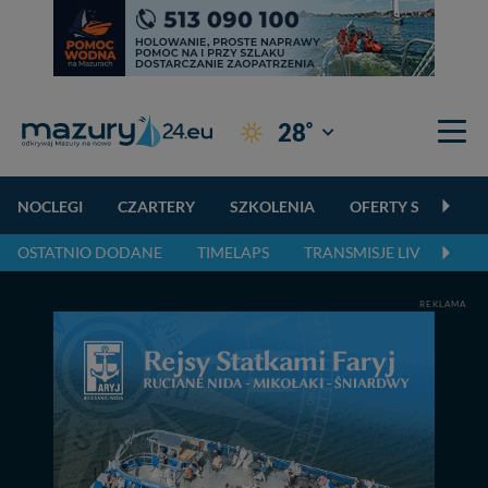
°
28
Giżycko
NOCLEGI
CZARTERY
SZKOLENIA
OFERTY SPECJALN
OSTATNIO DODANE
TIMELAPS
TRANSMISJE LIVE
NA
REKLAMA