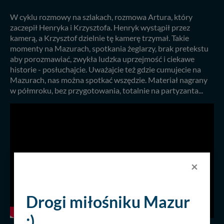
W cyklu rozmowy na szlakach, rozmowa Artura, który
zaczepił Henryka i Krzysztofa. Henryk wystąpił przez
kamerą, a Krzysztof dzielnie tę kamerę trzymał. Takie
momenty na Mazurach, spotkania żeglarzy, brak pretekstu
aby porozmawiać, zwykła ludzka uprzejmość i ciekawe
historie - posłuchajcie. Uważajcie też gdzie cumujecie na
Mazurach, nas można spotkać wszędzie. Materiał nagrany
w półmroku, bez przygotowania, totalnie na partyzanta...
×
Drogi miłośniku Mazur
:)