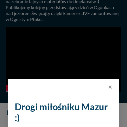
na zebranie fajnych materiałów do timelapsów :)
Publikujemy kolejny przedstawiający dzień w Ogonkach
nad jeziorem Święcajty dzięki kamerze LIVE zamontowanej
w Ognistym Ptaku.
×
Drogi miłośniku Mazur
KOMENTARZE
(1)
:)
DODAJ KOMENTARZ