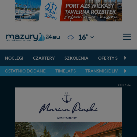
°
16
Giżycko
NOCLEGI
CZARTERY
SZKOLENIA
OFERTY SPECJALN
OSTATNIO DODANE
TIMELAPS
TRANSMISJE LIVE
NA
REKLAMA