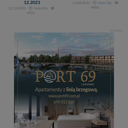
zrobić za Ciebie.
12.2021
13.04.2021
3min 14s
4906
12.12.2021
5min 31s
Dziękujemy, i życzmy miłego odkrywania Mazur na
4555
nowo...
REKLAMA