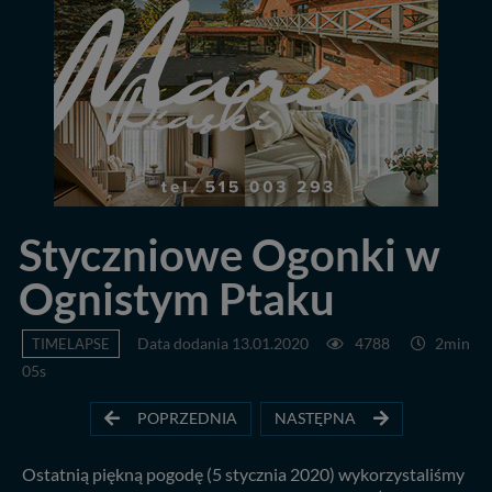
Styczniowe Ogonki w
Ognistym Ptaku
TIMELAPSE
Data dodania 13.01.2020
4788
2min
05s
POPRZEDNIA
NASTĘPNA
Ostatnią piękną pogodę (5 stycznia 2020) wykorzystaliśmy