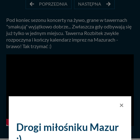
POPRZEDNIA
NASTĘPNA
Pod koniec sezonu koncerty na żywo, grane w tawernach
"smakują" wyjątkowo dobrze... Zwłaszcza gdy odbywają się
już tylko w jednym miejscu. Tawerna Rozbitek zwykle
rozpoczyna i kończy kalendarz imprez na Mazurach -
brawo! Tak trzymać :)
×
Drogi miłośniku Mazur
:)