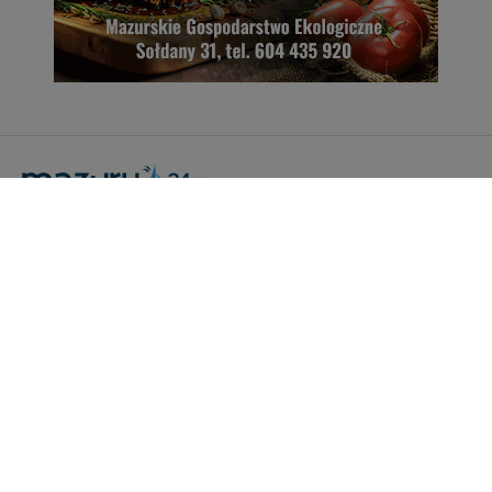
Portal Turystyczny mazury24.eu
tel. 608 490 111 (Info)
info@mazury24.eu - formularz kontaktowy.
Wydawca Kreacja, ul. Wiejska 17, 11-500 Giżycko
Informacje o serwisie
Patronaty medialne
Pliki do pobrania
Regulamin serwisu
Polityka prywatności
Kamery on-line a Rodo
Noclegi - współpraca
Czartery on-line - współpraca
Cennik serwisu mazury24.eu
Praca
Kontakt
Kredyt hipoteczny dla firm