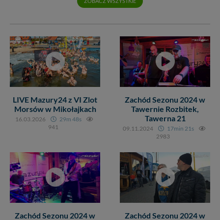
ZOBACZ WSZYSTKIE
Klikając znak X lub przycisk PRZEJDŹ DO SERWISU
wyrażasz zgodę na przetwarzanie Twoich danych.
Nasz serwis nie wykorzystuje oraz nie udostępnia
Twoich danych innym podmiotom oraz osobom
trzecim. Wyjątkiem jest sytuacja, gdy przekazanie
Twoich danych jest elementem usługi (przekazanie
danych z formularza kontaktowego, przekazanie danych
w przypadku rezerwacji usług typu: nocleg, czartery,
itp). Więcej informacji o zasadach i funkcjonalności
LIVE Mazury24 z VI Zlot
Zachód Sezonu 2024 w
serwisu w
Regulaminie Serwisu
.
Morsów w Mikołajkach
Tawernie Rozbitek,
Tawerna 21
Administratorem Twoich danych jest: Agencja
16.03.2026
29m 48s
941
Reklamowa Kreacja Monika Borkowska, z siedzibą ul.
09.11.2024
17min 21s
2983
Wiejska 17, 11-500 Giżycko. Możesz z nami
skontaktować się za pośrednictwem tej
strony
.
W każdej chwili możesz: zażądać dostępu do swoich
danych, zażądać ich poprawienia lub usunięcia,
zabronić ich przetwarzania. Pamiętaj jednak, że nie
zawsze jest możliwe techniczne zrealizowanie Twoich
praw w odniesieniu do informacji zawartych w plikach
Zachód Sezonu 2024 w
Zachód Sezonu 2024 w
cookies. Twoja przeglądarka umożliwia Ci skasowanie