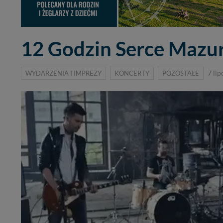
12 Godzin Serce Mazu
WYDARZENIA I IMPREZY
KONCERTY
POZOSTAŁE
7 li