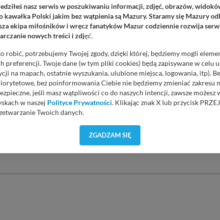
iedziłeś nasz serwis w poszukiwaniu informacji, zdjęć, obrazów, widok
 kawałka Polski jakim bez wątpienia są Mazury. Staramy się Mazury odk
za ekipa miłośników i wręcz fanatyków Mazur codziennie rozwija serwi
rczanie nowych treści i zdj
ęć.
o robić, potrzebujemy Twojej zgody, dzięki której, będziemy mogli eleme
 preferencji. Twoje dane (w tym pliki cookies) będą zapisywane w celu 
cji na mapach, ostatnie wyszukania, ulubione miejsca, logowania, itp). 
DODAJ KOMENTAR
priorytetowe, bez poinformowania Ciebie nie będziemy zmieniać zakresu 
ezpieczne, jeśli masz wątpliwości co do naszych intencji, zawsze możesz
yskach w naszej
Polityce Prywatności
. Klikając znak X lub przycisk P
mentarzy i opinii. Prosimy o zamieszczanie komentarzy dotyczących
zetwarzanie Twoich danych.
rne, obraźliwe, naruszające prawo będą usuwane.
orzystuje oraz nie udostępnia Twoich danych innym podmiotom oraz oso
ZGADZAM SIĘ
cja, gdy przekazanie Twoich danych jest elementem usługi (przekazanie d
anie danych w przypadku rezerwacji usług typu: nocleg, czartery, itp). W
lności serwisu w
Regulaminie Serwisu
.
ch danych jest: Agencja Reklamowa Kreacja Monika Borkowska, z siedzi
sz z nami skontaktować się za pośrednictwem tej
strony
.
sz: zażądać dostępu do swoich danych, zażądać ich poprawienia lub usuni
taj jednak, że nie zawsze jest możliwe techniczne zrealizowanie Twoich 