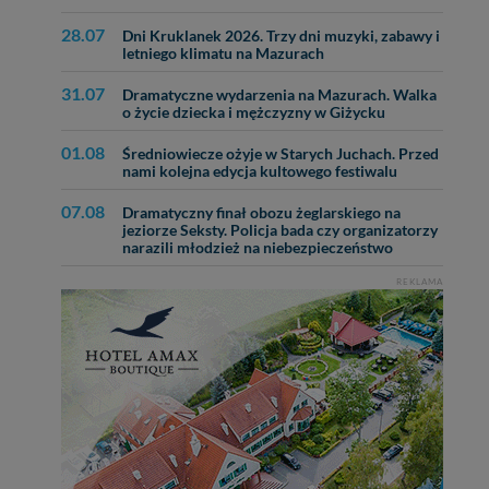
lików - w pewnych
28.07
Dni Kruklanek 2026. Trzy dni muzyki, zabawy i
letniego klimatu na Mazurach
31.07
Dramatyczne wydarzenia na Mazurach. Walka
o życie dziecka i mężczyzny w Giżycku
01.08
Średniowiecze ożyje w Starych Juchach. Przed
nami kolejna edycja kultowego festiwalu
07.08
Dramatyczny finał obozu żeglarskiego na
jeziorze Seksty. Policja bada czy organizatorzy
narazili młodzież na niebezpieczeństwo
REKLAMA