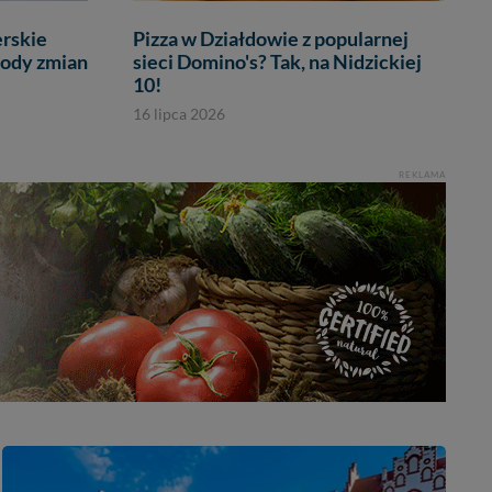
rskie
Pizza w Działdowie z popularnej
wody zmian
sieci Domino's? Tak, na Nidzickiej
10!
16 lipca 2026
REKLAMA