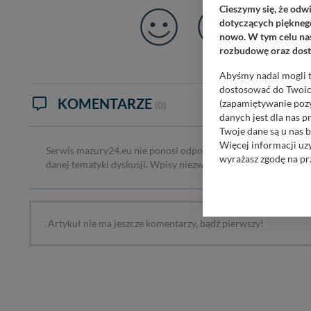
Cieszymy się, że odw
dotyczących pięknego
nowo. W tym celu nas
rozbudowę oraz dosta
Abyśmy nadal mogli t
dostosować do Twoich
KOMENTARZE
(zapamiętywanie pozy
(0)
danych jest dla nas 
Twoje dane są u nas b
Więcej informacji uz
Serwis mazury24.eu nie ponosi odpowiedzialności za treść ko
wyrażasz zgodę na pr
danej tematyki dyskusji. Wpisy niezwiązane z tematem, wulga
Nasz serwis nie wyk
Wyjątkiem jest sytua
kontaktowego, przekaz
Artykuł nie ma jeszcze komentarzy, bądź pierwszy!
zasadach i funkcjona
Administratorem Twoi
11-500 Giżycko. Może
W każdej chwili może
przetwarzania. Pamię