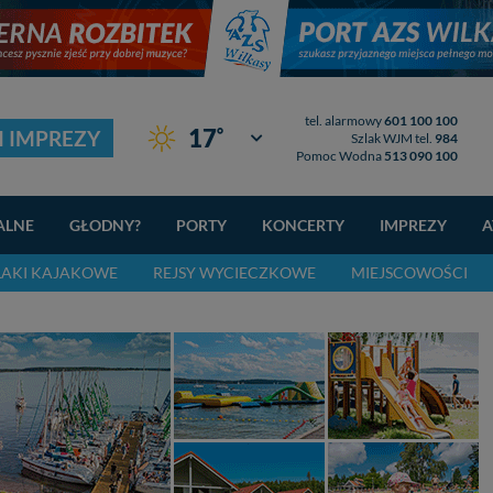
tel. alarmowy
601 100 100
°
17
I IMPREZY
Giżycko
Szlak WJM tel.
984
Pomoc Wodna
513 090 100
ALNE
GŁODNY?
PORTY
KONCERTY
IMPREZY
A
LAKI KAJAKOWE
REJSY WYCIECZKOWE
MIEJSCOWOŚCI