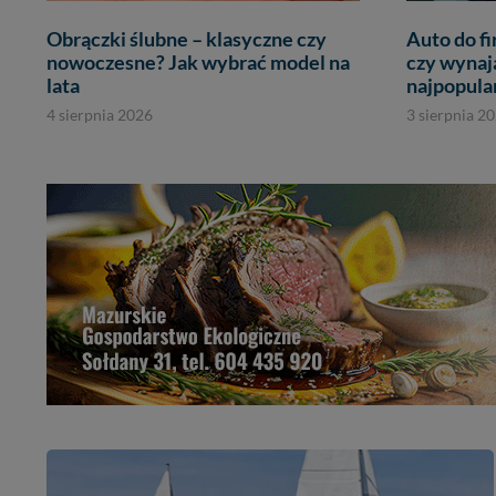
Obrączki ślubne – klasyczne czy
Auto do fi
nowoczesne? Jak wybrać model na
czy wynaj
lata
najpopula
4 sierpnia 2026
3 sierpnia 2