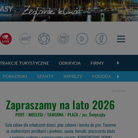
TRAKCJE TURYSTYCZNE
ODKRYCIA
FIRMY
OGŁOSZEN
PORADNIKI
SZANTY
IMPREZY
POGODA
REKLAMA