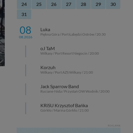
24
25
26
27
28
29
30
31
08
Luka
Piękna Góra / Port Łabędzi Ostrów / 20:30
08.2026
oJ TaM
Wilkasy / Port Resort Niegocin / 20:00
Korzuh
Wilkasy / Port AZS Wilkasy / 21:00
Jack Sparrow Band
Ruciane-Nida / Przystań OW Wodnik / 20:00
KRiSU Krzysztof Bańka
Górkło / Marina Górkło / 21:00
REKLAMA