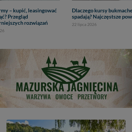
rmy – kupić, leasingować
Dlaczego kursy bukmache
ąć? Przegląd
spadają? Najczęstsze po
rniejszych rozwiązań
22 lipca 2026
026