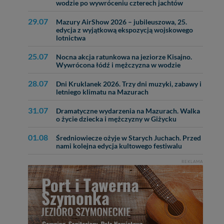
wodzie po wywróceniu czterech jachtów
29.07
Mazury AirShow 2026 – jubileuszowa, 25.
edycja z wyjątkową ekspozycją wojskowego
lotnictwa
25.07
Nocna akcja ratunkowa na jeziorze Kisajno.
Wywrócona łódź i mężczyzna w wodzie
28.07
Dni Kruklanek 2026. Trzy dni muzyki, zabawy i
letniego klimatu na Mazurach
31.07
Dramatyczne wydarzenia na Mazurach. Walka
o życie dziecka i mężczyzny w Giżycku
01.08
Średniowiecze ożyje w Starych Juchach. Przed
nami kolejna edycja kultowego festiwalu
REKLAMA