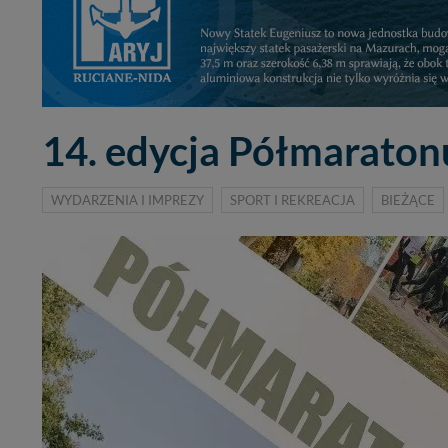
14. edycja Półmaraton
WYDARZENIA I IMPREZY
SPORT I REKREACJA
BIEŻĄCE