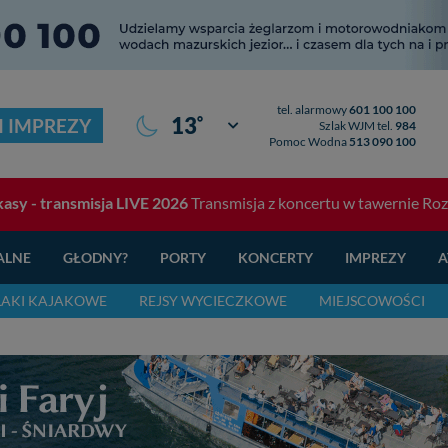
tel. alarmowy
601 100 100
°
13
I IMPREZY
Giżycko
Szlak WJM tel.
984
Pomoc Wodna
513 090 100
asy - transmisja LIVE 2026
Transmisja z koncertu w tawernie Rozbi
ALNE
GŁODNY?
PORTY
KONCERTY
IMPREZY
A
LAKI KAJAKOWE
REJSY WYCIECZKOWE
MIEJSCOWOŚCI