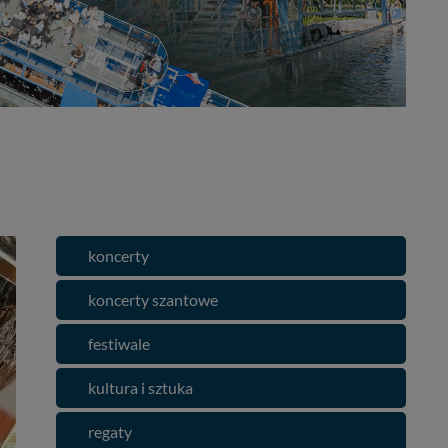
koncerty
koncerty szantowe
festiwale
kultura i sztuka
regaty