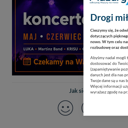
Drogi mił
Cieszymy się, że odw
dotyczących pięknego
nowo. W tym celu nas
rozbudowę oraz dosta
Abyśmy nadal mogli t
dostosować do Twoich
(zapamiętywanie pozy
danych jest dla nas 
Twoje dane są u nas b
Więcej informacji uz
Jak się czujesz po prze
wyrażasz zgodę na pr
Nasz serwis nie wyk
Wyjątkiem jest sytua
kontaktowego, przekaz
zasadach i funkcjona