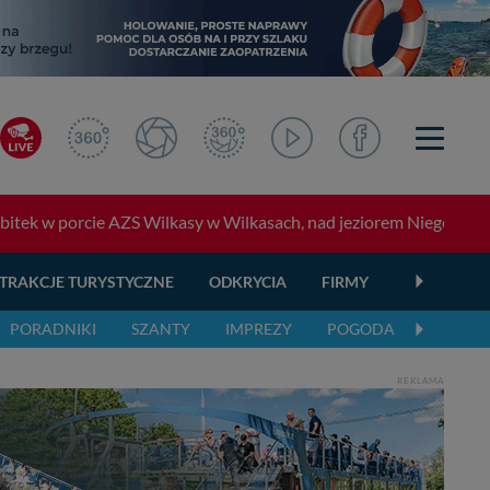
tek w porcie AZS Wilkasy w Wilkasach, nad jeziorem Niegocin. Bawci
TRAKCJE TURYSTYCZNE
ODKRYCIA
FIRMY
OGŁOSZEN
PORADNIKI
SZANTY
IMPREZY
POGODA
REKLAMA