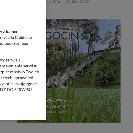
Górkło / Marina Górkło / 21:00
REKLAMA
ów z kamer
ryć dla Ciebie na
s, poprzez jego
nty serwisu
usprawnienia serwisu
Bezpieczeństwo Twoich
naszych uprawnień.
 wycofać swoją zgodę.
RZEJDŹ DO SERWISU
bom trzecim.
anych z formularza
ięcej informacji o