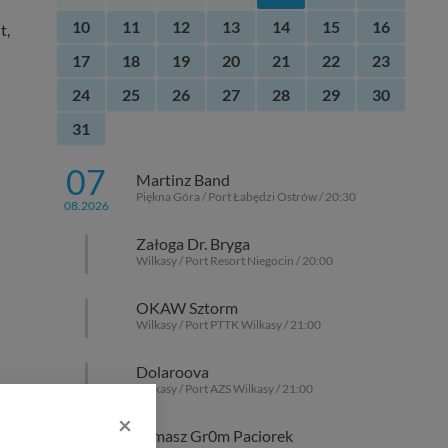
10
11
12
13
14
15
16
t,
17
18
19
20
21
22
23
24
25
26
27
28
29
30
31
07
Martinz Band
Piękna Góra / Port Łabędzi Ostrów / 20:30
08.2026
Załoga Dr. Bryga
Wilkasy / Port Resort Niegocin / 20:00
OKAW Sztorm
Wilkasy / Port PTTK Wilkasy / 21:00
Dolaroova
Wilkasy / Port AZS Wilkasy / 21:00
AMA
×
Tomasz Gr0m Paciorek