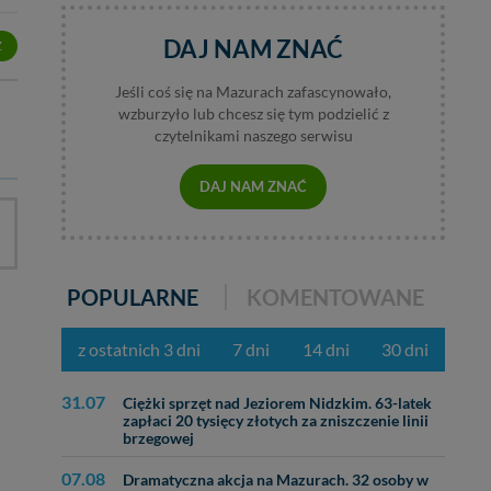
bą ul. Wiejska 17,
DAJ NAM ZNAĆ
Z
ęcia, zabronić ich
praw w odniesieniu do
Jeśli coś się na Mazurach zafascynowało,
lików - w pewnych
wzburzyło lub chcesz się tym podzielić z
czytelnikami naszego serwisu
DAJ NAM ZNAĆ
POPULARNE
KOMENTOWANE
z ostatnich 3 dni
7 dni
14 dni
30 dni
31.07
Ciężki sprzęt nad Jeziorem Nidzkim. 63-latek
zapłaci 20 tysięcy złotych za zniszczenie linii
brzegowej
07.08
Dramatyczna akcja na Mazurach. 32 osoby w