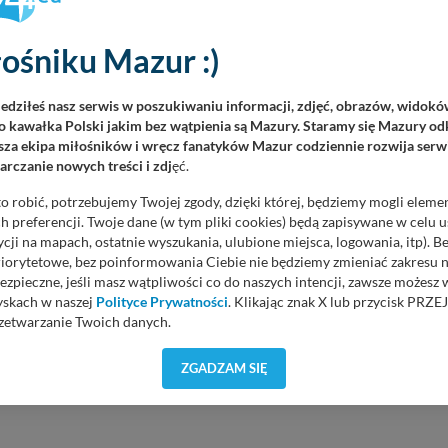
ośniku Mazur :)
iedziłeś nasz serwis w poszukiwaniu informacji, zdjęć, obrazów, widok
 kawałka Polski jakim bez wątpienia są Mazury. Staramy się Mazury odk
za ekipa miłośników i wręcz fanatyków Mazur codziennie rozwija serwi
rczanie nowych treści i zdj
ęć.
o robić, potrzebujemy Twojej zgody, dzięki której, będziemy mogli eleme
 preferencji. Twoje dane (w tym pliki cookies) będą zapisywane w celu 
cji na mapach, ostatnie wyszukania, ulubione miejsca, logowania, itp). 
priorytetowe, bez poinformowania Ciebie nie będziemy zmieniać zakresu 
ezpieczne, jeśli masz wątpliwości co do naszych intencji, zawsze możesz
yskach w naszej
Polityce Prywatności
. Klikając znak X lub przycisk P
czytaniu tego artykułu ?
Głosów: 1
zetwarzanie Twoich danych.
orzystuje oraz nie udostępnia Twoich danych innym podmiotom oraz oso
ZGADZAM SIĘ
cja, gdy przekazanie Twoich danych jest elementem usługi (przekazanie d
anie danych w przypadku rezerwacji usług typu: nocleg, czartery, itp). W
lności serwisu w
Regulaminie Serwisu
.