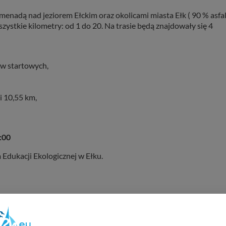
menadą nad jeziorem Ełckim oraz okolicami miasta Ełk ( 90 % asfal
ystkie kilometry: od 1 do 20. Na trasie będą znajdowały się 4
ów startowych,
i 10,55 km,
:00
 Edukacji Ekologicznej w Ełku.
REKL