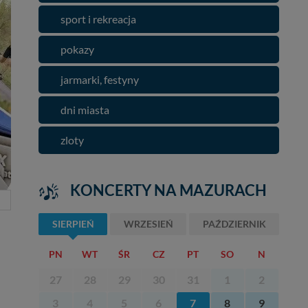
sport i rekreacja
pokazy
jarmarki, festyny
dni miasta
zloty
KONCERTY NA MAZURACH
SIERPIEŃ
WRZESIEŃ
PAŹDZIERNIK
PN
WT
ŚR
CZ
PT
SO
N
27
28
29
30
31
1
2
3
4
5
6
7
8
9