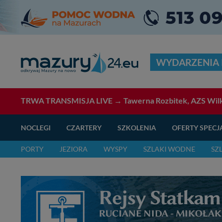
WYDARZENIA 
TRWA TRANSMISJA LIVE →
Tawerna Rozbitek, AZS Wilk
NOCLEGI
CZARTERY
SZKOLENIA
OFERTY SPECJ
PORTY
JEZIORA
WYSPY
SZLAKI WODNE
SZ