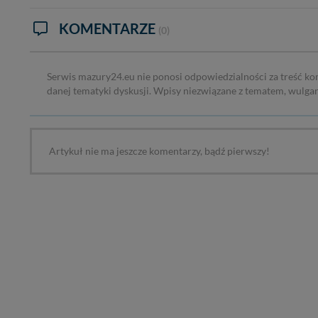
Administratorem Twoi
11-500 Giżycko. Może
KOMENTARZE
(0)
W każdej chwili może
przetwarzania. Pamię
informacji zawartych
Serwis mazury24.eu nie ponosi odpowiedzialności za treść ko
przypadkach nie może
danej tematyki dyskusji. Wpisy niezwiązane z tematem, wulga
Dziękujemy, i życzmy
Artykuł nie ma jeszcze komentarzy, bądź pierwszy!