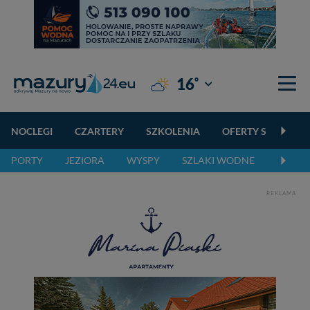
°
16
Giżycko
NOCLEGI
CZARTERY
SZKOLENIA
OFERTY SPECJALN
PORTY
JEZIORA
WYSPY
SZLAKI WODNE
SZLAK
REKLAMA