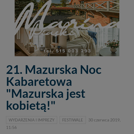
21. Mazurska Noc
Kabaretowa
"Mazurska jest
kobietą!"
WYDARZENIA I IMPREZY
FESTIWALE
30 czerwca 2019,
11:56