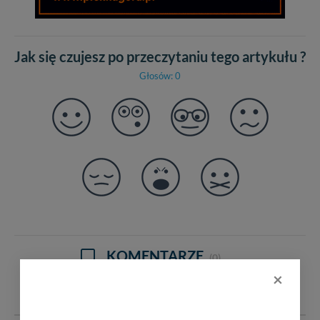
Jak się czujesz po przeczytaniu tego artykułu ?
Głosów: 0
KOMENTARZE
(0)
×
DODAJ KOMENTARZ