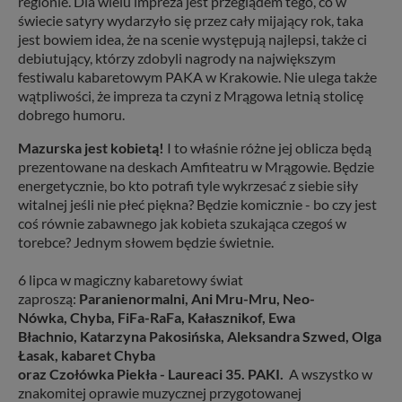
regionie. Dla wielu impreza jest przeglądem tego, co w
świecie satyry wydarzyło się przez cały mijający rok, taka
jest bowiem idea, że na scenie występują najlepsi, także ci
debiutujący, którzy zdobyli nagrody na największym
festiwalu kabaretowym PAKA w Krakowie. Nie ulega także
wątpliwości, że impreza ta czyni z Mrągowa letnią stolicę
dobrego humoru.
Mazurska jest kobietą!
I to właśnie różne jej oblicza będą
prezentowane na deskach Amfiteatru w Mrągowie. Będzie
energetycznie, bo kto potrafi tyle wykrzesać z siebie siły
witalnej jeśli nie płeć piękna? Będzie komicznie - bo czy jest
coś równie zabawnego jak kobieta szukająca czegoś w
torebce? Jednym słowem będzie świetnie.
6 lipca w magiczny kabaretowy świat
zaproszą:
Paranienormalni,
Ani Mru-Mru,
Neo-
Nówka,
Chyba,
FiFa-RaFa,
Kałasznikof,
Ewa
Błachnio,
Katarzyna Pakosińska,
Aleksandra Szwed,
Olga
Łasak,
kabaret Chyba
oraz Czołówka Piekła - Laureaci 35. PAKI.
A wszystko w
znakomitej oprawie muzycznej przygotowanej