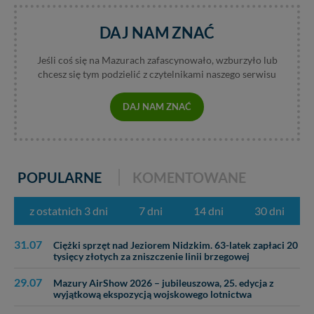
DAJ NAM ZNAĆ
Jeśli coś się na Mazurach zafascynowało, wzburzyło lub
chcesz się tym podzielić z czytelnikami naszego serwisu
DAJ NAM ZNAĆ
POPULARNE
KOMENTOWANE
z ostatnich 3 dni
7 dni
14 dni
30 dni
31.07
Ciężki sprzęt nad Jeziorem Nidzkim. 63-latek zapłaci 20
tysięcy złotych za zniszczenie linii brzegowej
29.07
Mazury AirShow 2026 – jubileuszowa, 25. edycja z
wyjątkową ekspozycją wojskowego lotnictwa