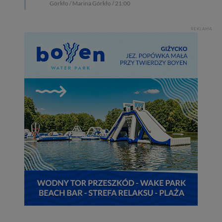
zawsze jest możliwe techniczne zrealizowanie Twoich
Górkło / Marina Górkło / 21:00
praw w odniesieniu do informacji zawartych w plikach
cookies. Twoja przeglądarka umożliwia Ci skasowanie
REKLAMA
tych plików - w pewnych przypadkach nie możemy tego
zrobić za Ciebie.
Dziękujemy, i życzmy miłego odkrywania Mazur na
nowo...