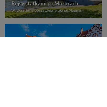
Rejsy statkami po Mazurach
Wybierz się na jeden z wielu rejsów po Mazurach
Mazurskie miejscowości
Poznaj mazurskie miejscowości, wsie i siedliska