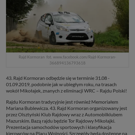
Rajd Kormoran fot. www.facebook.com/Rajd-Kormoran-
366894136793618
43. Rajd Kormoran odbędzie się w terminie 31.08 -
01.09.2019, podobnie jak w ubiegłym roku, na trasach
wokół Mikołajek, znanych z eliminacji WRC – Rajdu Polski!
Rajdu Kormoran tradycyjnie jest również Memoriałem
Mariana Bublewicza. 43. Rajd Kormoran organizowany jest
przez Olsztyński Klub Rajdowy wraz z Automobilklubem
Mazurskim. Bazą rajdu będzie Tor Rajdowy Mikołajki.
Prezentacja samochodów sportowych i klasyfikacja
kierowców na Placu Wolności. Szczegóły będą dostępne na