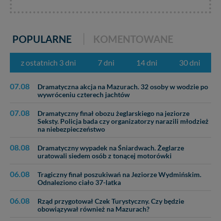
POPULARNE
KOMENTOWANE
z ostatnich 3 dni
7 dni
14 dni
30 dni
07.08
Dramatyczna akcja na Mazurach. 32 osoby w wodzie po
wywróceniu czterech jachtów
07.08
Dramatyczny finał obozu żeglarskiego na jeziorze
Seksty. Policja bada czy organizatorzy narazili młodzież
na niebezpieczeństwo
08.08
Dramatyczny wypadek na Śniardwach. Żeglarze
uratowali siedem osób z tonącej motorówki
06.08
Tragiczny finał poszukiwań na Jeziorze Wydmińskim.
Odnaleziono ciało 37-latka
06.08
Rząd przygotował Czek Turystyczny. Czy będzie
obowiązywał również na Mazurach?