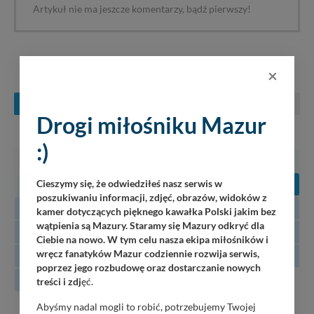
Artykuł nie ma jeszcze komentarzy, bądź pierwszy!
KONCERTY NA MAZURACH
×
SIERPIEŃ
WRZESIEŃ
PAŹDZIERNIK
Drogi miłośniku Mazur
PN
WT
ŚR
CZ
PT
SO
N
:)
27
28
29
30
31
1
2
3
4
5
6
7
8
9
Cieszymy się, że odwiedziłeś nasz serwis w
poszukiwaniu informacji, zdjęć, obrazów, widoków z
10
11
12
13
14
15
16
kamer dotyczących pięknego kawałka Polski jakim bez
wątpienia są Mazury. Staramy się Mazury odkryć dla
17
18
19
20
21
22
23
Ciebie na nowo. W tym celu nasza ekipa miłośników i
wręcz fanatyków Mazur codziennie rozwija serwis,
24
25
26
27
28
29
30
poprzez jego rozbudowę oraz dostarczanie nowych
31
treści i zdj
ęć.
Abyśmy nadal mogli to robić, potrzebujemy Twojej