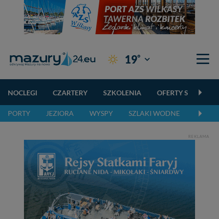
°
19
Giżycko
NOCLEGI
CZARTERY
SZKOLENIA
OFERTY SPECJALN
PORTY
JEZIORA
WYSPY
SZLAKI WODNE
SZLAK
REKLAMA