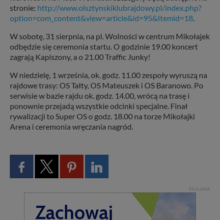
stronie:
http://www.olsztynskiklubrajdowy.pl/index.php?
option=com_content&view=article&id=95&Itemid=18
.
W sobotę, 31 sierpnia, na pl. Wolności w centrum Mikołajek
odbędzie się ceremonia startu. O godzinie 19.00 koncert
zagrają Kapiszony, a o 21.00 Traffic Junky!
W niedzielę, 1 września, ok. godz. 11.00 zespoły wyruszą na
rajdowe trasy: OS Tałty, OS Mateuszek i OS Baranowo. Po
serwisie w bazie rajdu ok. godz. 14.00, wrócą na trasę i
ponownie przejadą wszystkie odcinki specjalne. Finał
rywalizacji to Super OS o godz. 18.00 na torze Mikołajki
Arena i ceremonia wręczania nagród.
REKLAMA