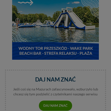
Administratorem Twoich danych jest: Agencja
Reklamowa Kreacja Monika Borkowska, z siedzibą ul.
Wiejska 17, 11-500 Giżycko. Możesz z nami
skontaktować się za pośrednictwem tej
strony
.
W każdej chwili możesz: zażądać dostępu do swoich
danych, zażądać ich poprawienia lub usunięcia,
zabronić ich przetwarzania. Pamiętaj jednak, że nie
zawsze jest możliwe techniczne zrealizowanie Twoich
praw w odniesieniu do informacji zawartych w plikach
cookies. Twoja przeglądarka umożliwia Ci skasowanie
tych plików - w pewnych przypadkach nie możemy tego
zrobić za Ciebie.
Dziękujemy, i życzmy miłego odkrywania Mazur na
nowo...
DAJ NAM ZNAĆ
Jeśli coś się na Mazurach zafascynowało, wzburzyło lub
chcesz się tym podzielić z czytelnikami naszego serwisu
DAJ NAM ZNAĆ