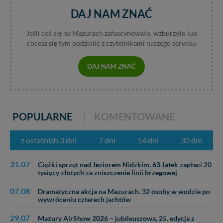
trzecim. Wyjątkiem jest sytuacja, gdy przekazanie
Twoich danych jest elementem usługi (przekazanie
DAJ NAM ZNAĆ
danych z formularza kontaktowego, przekazanie danych
w przypadku rezerwacji usług typu: nocleg, czartery,
Jeśli coś się na Mazurach zafascynowało, wzburzyło lub
itp). Więcej informacji o zasadach i funkcjonalności
chcesz się tym podzielić z czytelnikami naszego serwisu
serwisu w
Regulaminie Serwisu
.
DAJ NAM ZNAĆ
Administratorem Twoich danych jest: Agencja
Reklamowa Kreacja Monika Borkowska, z siedzibą ul.
Wiejska 17, 11-500 Giżycko. Możesz z nami
skontaktować się za pośrednictwem tej
strony
.
POPULARNE
KOMENTOWANE
W każdej chwili możesz: zażądać dostępu do swoich
danych, zażądać ich poprawienia lub usunięcia,
zabronić ich przetwarzania. Pamiętaj jednak, że nie
z ostatnich 3 dni
7 dni
14 dni
30 dni
zawsze jest możliwe techniczne zrealizowanie Twoich
praw w odniesieniu do informacji zawartych w plikach
31.07
Ciężki sprzęt nad Jeziorem Nidzkim. 63-latek zapłaci 20
cookies. Twoja przeglądarka umożliwia Ci skasowanie
tysięcy złotych za zniszczenie linii brzegowej
tych plików - w pewnych przypadkach nie możemy tego
zrobić za Ciebie.
07.08
Dramatyczna akcja na Mazurach. 32 osoby w wodzie po
wywróceniu czterech jachtów
Dziękujemy, i życzmy miłego odkrywania Mazur na
nowo...
29.07
Mazury AirShow 2026 – jubileuszowa, 25. edycja z