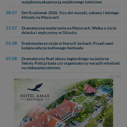
wyjątkową ekspozycją wojskowego lotnictwa
28.07
Dni Kruklanek 2026. Trzy dni muzyki, zabawy i letniego
klimatu na Mazurach
31.07
Dramatyczne wydarzenia na Mazurach. Walka o życie
dziecka i mężczyzny w Giżycku
01.08
Średniowiecze ożyje w Starych Juchach. Przed nami
kolejna edycja kultowego festiwalu
07.08
Dramatyczny finał obozu żeglarskiego na jeziorze
Seksty. Policja bada czy organizatorzy narazili młodzież
na niebezpieczeństwo
REKLAMA