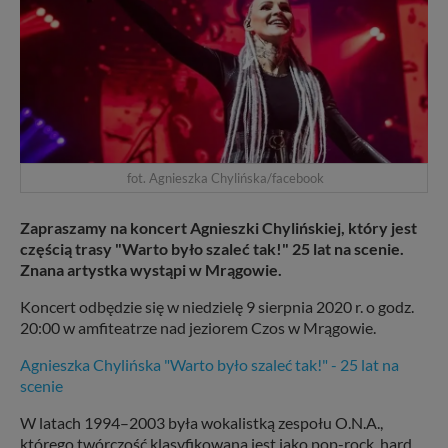
fot. Agnieszka Chylińska/facebook
Zapraszamy na koncert Agnieszki Chylińskiej, który jest
częścią trasy "Warto było szaleć tak!" 25 lat na scenie.
Znana artystka wystąpi w Mrągowie.
Koncert odbędzie się w niedzielę 9 sierpnia 2020 r. o godz.
20:00 w amfiteatrze nad jeziorem Czos w Mrągowie.
Agnieszka Chylińska "Warto było szaleć tak!" - 25 lat na
scenie
W latach 1994–2003 była wokalistką zespołu O.N.A.,
którego twórczość klasyfikowana jest jako pop-rock, hard