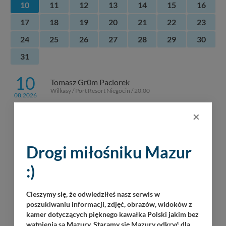
10
11
12
13
14
15
16
17
18
19
20
21
22
23
24
25
26
27
28
29
30
31
10
Tomasz Gr0m Paciorek
Wilkasy / Port Resort Niegocin / 20:00
08.2026
×
Mirek „Koval” Kowalewski
Wilkasy / Port AZS Wilkasy / 21:00
Jazz Friends
Drogi miłośniku Mazur
Kolonia Rybacka / Przystań Nautica / 22:30
:)
KRiSU Krzysztof Bańka
Ogonki / Port Ognisty Ptak / 20:30
Cieszymy się, że odwiedziłeś nasz serwis w
poszukiwaniu informacji, zdjęć, obrazów, widoków z
Roman Tkaczyk
kamer dotyczących pięknego kawałka Polski jakim bez
Kietlice / Stanica Wodna Kietlice / 21:00
wątpienia są Mazury. Staramy się Mazury odkryć dla