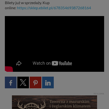
Bilety już w sprzedaży. Kup
online:
https://sklep.ebilet.pl/67835469387268164
REKLAMA