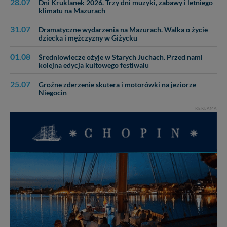
28.07
Dni Kruklanek 2026. Trzy dni muzyki, zabawy i letniego
zabronić ich przetwarzania. Pamiętaj jednak, że nie
klimatu na Mazurach
zawsze jest możliwe techniczne zrealizowanie Twoich
31.07
praw w odniesieniu do informacji zawartych w plikach
Dramatyczne wydarzenia na Mazurach. Walka o życie
dziecka i mężczyzny w Giżycku
cookies. Twoja przeglądarka umożliwia Ci skasowanie
tych plików - w pewnych przypadkach nie możemy tego
01.08
Średniowiecze ożyje w Starych Juchach. Przed nami
zrobić za Ciebie.
kolejna edycja kultowego festiwalu
Dziękujemy, i życzmy miłego odkrywania Mazur na
25.07
Groźne zderzenie skutera i motorówki na jeziorze
nowo...
Niegocin
REKLAMA