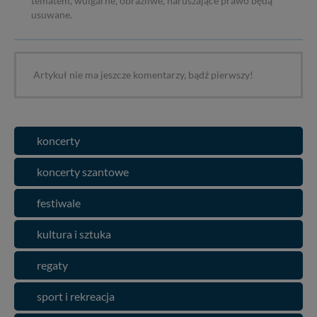
tematem, wulgarne, obraźliwe, naruszające prawo będą
usuwane.
Artykuł nie ma jeszcze komentarzy, bądź pierwszy!
koncerty
koncerty szantowe
festiwale
kultura i sztuka
regaty
sport i rekreacja