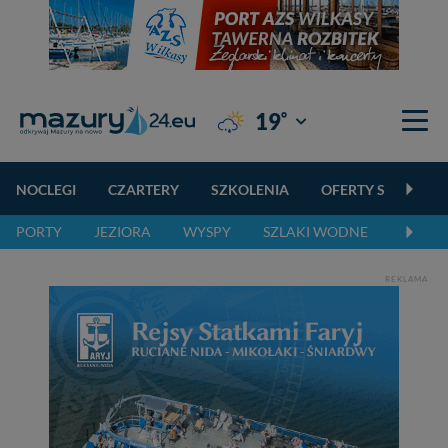
°
19
Giżycko
NOCLEGI
CZARTERY
SZKOLENIA
OFERTY SPECJALN
PORTY
JEZIORA
WYSPY
SZLAKI WODNE
SZLAK
REKLAMA