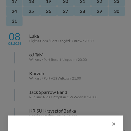
17
18
19
20
21
22
23
24
25
26
27
28
29
30
31
08
Luka
Piękna Góra / Port Łabędzi Ostrów / 20:30
08.2026
oJ TaM
Wilkasy / Port Resort Niegocin / 20:00
Korzuh
Wilkasy / Port AZS Wilkasy / 21:00
Jack Sparrow Band
Ruciane-Nida / Przystań OW Wodnik / 20:00
KRiSU Krzysztof Bańka
Górkło / Marina Górkło / 21:00
×
REKLAMA