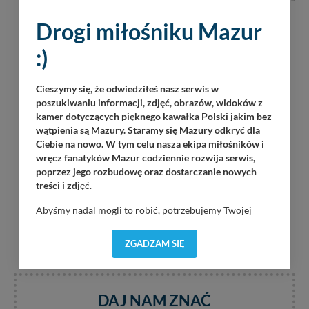
Drogi miłośniku Mazur
:)
Cieszymy się, że odwiedziłeś nasz serwis w
poszukiwaniu informacji, zdjęć, obrazów, widoków z
kamer dotyczących pięknego kawałka Polski jakim bez
wątpienia są Mazury. Staramy się Mazury odkryć dla
Ciebie na nowo. W tym celu nasza ekipa miłośników i
wręcz fanatyków Mazur codziennie rozwija serwis,
poprzez jego rozbudowę oraz dostarczanie nowych
treści i zdj
ęć.
Abyśmy nadal mogli to robić, potrzebujemy Twojej
zgody, dzięki której, będziemy mogli elementy serwisu
dostosować do Twoich preferencji. Twoje dane (w tym
ZGADZAM SIĘ
pliki cookies) będą zapisywane w celu usprawnienia
serwisu (zapamiętywanie pozycji na mapach, ostatnie
wyszukania, ulubione miejsca, logowania, itp).
Bezpieczeństwo Twoich danych jest dla nas
DAJ NAM ZNAĆ
priorytetowe, bez poinformowania Ciebie nie będziemy