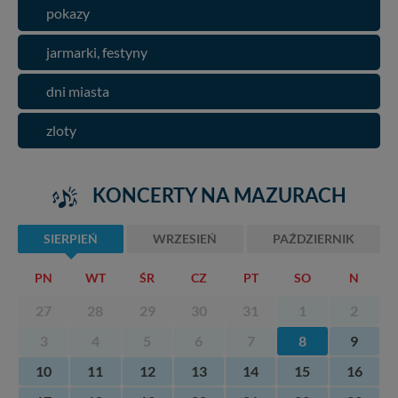
pokazy
jarmarki, festyny
dni miasta
zloty
KONCERTY NA MAZURACH
SIERPIEŃ
WRZESIEŃ
PAŹDZIERNIK
PN
WT
ŚR
CZ
PT
SO
N
27
28
29
30
31
1
2
3
4
5
6
7
8
9
10
11
12
13
14
15
16