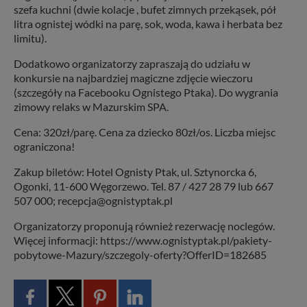
szefa kuchni (dwie kolacje , bufet zimnych przekąsek, pół
litra ognistej wódki na parę, sok, woda, kawa i herbata bez
limitu).
Dodatkowo organizatorzy zapraszają do udziału w
konkursie na najbardziej magiczne zdjęcie wieczoru
(szczegóły na Facebooku Ognistego Ptaka). Do wygrania
zimowy relaks w Mazurskim SPA.
Cena: 320zł/parę. Cena za dziecko 80zł/os. Liczba miejsc
ograniczona!
Zakup biletów: Hotel Ognisty Ptak, ul. Sztynorcka 6,
Ogonki, 11-600 Węgorzewo. Tel. 87 / 427 28 79 lub 667
507 000; recepcja@ognistyptak.pl
Organizatorzy proponują również rezerwację noclegów.
Więcej informacji: https://www.ognistyptak.pl/pakiety-
pobytowe-Mazury/szczegoly-oferty?OfferID=182685