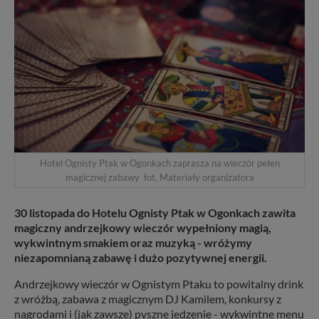
Hotel Ognisty Ptak w Ogonkach zaprasza na wieczór pełen
magicznej zabawy fot. Materiały organizatora
30 listopada do Hotelu Ognisty Ptak w Ogonkach zawita
magiczny andrzejkowy wieczór wypełniony magią,
wykwintnym smakiem oraz muzyką - wróżymy
niezapomnianą zabawę i dużo pozytywnej energii.
Andrzejkowy wieczór w Ognistym Ptaku to powitalny drink
z wróżbą, zabawa z magicznym DJ Kamilem, konkursy z
nagrodami i (jak zawsze) pyszne jedzenie - wykwintne menu