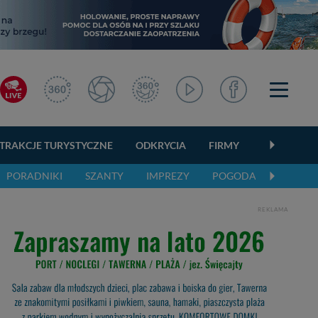
TRAKCJE TURYSTYCZNE
ODKRYCIA
FIRMY
OGŁOSZEN
PORADNIKI
SZANTY
IMPREZY
POGODA
REKLAMA