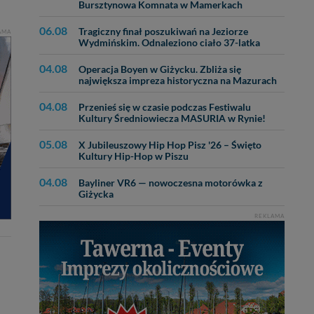
Bursztynowa Komnata w Mamerkach
06.08
Tragiczny finał poszukiwań na Jeziorze
AMA
Wydmińskim. Odnaleziono ciało 37-latka
04.08
Operacja Boyen w Giżycku. Zbliża się
największa impreza historyczna na Mazurach
04.08
Przenieś się w czasie podczas Festiwalu
Kultury Średniowiecza MASURIA w Rynie!
05.08
X Jubileuszowy Hip Hop Pisz '26 – Święto
Kultury Hip-Hop w Piszu
04.08
Bayliner VR6 — nowoczesna motorówka z
Giżycka
REKLAMA