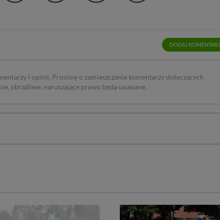
DODAJ KOMENTAR
mentarzy i opinii. Prosimy o zamieszczanie komentarzy dotyczących
rne, obraźliwe, naruszające prawo będą usuwane.