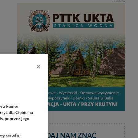
REKLAMA
×
ów z kamer
ryć dla Ciebie na
s, poprzez jego
DAJ NAM ZNAĆ
nty serwisu