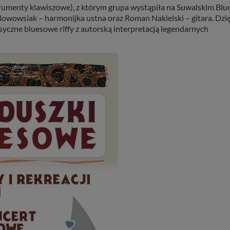
trumenty klawiszowe), z którym grupa wystąpiła na Suwalskim Blu
Nowowsiak – harmonijka ustna oraz Roman Nakielski – gitara. Dzię
syczne bluesowe riffy z autorską interpretacją legendarnych