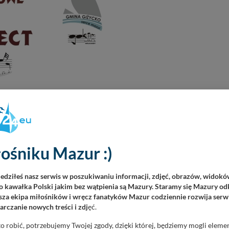
ośniku Mazur :)
iedziłeś nasz serwis w poszukiwaniu informacji, zdjęć, obrazów, widok
 kawałka Polski jakim bez wątpienia są Mazury. Staramy się Mazury odk
za ekipa miłośników i wręcz fanatyków Mazur codziennie rozwija serwi
rczanie nowych treści i zdj
ęć.
o robić, potrzebujemy Twojej zgody, dzięki której, będziemy mogli eleme