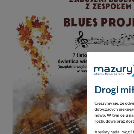
Drogi mił
Cieszymy się, że odw
dotyczących pięknego
nowo. W tym celu nas
rozbudowę oraz dosta
Abyśmy nadal mogli t