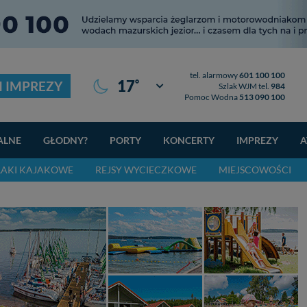
tel. alarmowy
601 100 100
°
17
I IMPREZY
Giżycko
Szlak WJM tel.
984
Pomoc Wodna
513 090 100
ALNE
GŁODNY?
PORTY
KONCERTY
IMPREZY
A
LAKI KAJAKOWE
REJSY WYCIECZKOWE
MIEJSCOWOŚCI