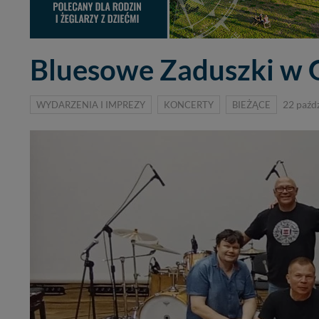
Bluesowe Zaduszki w G
WYDARZENIA I IMPREZY
KONCERTY
BIEŻĄCE
22 paźd