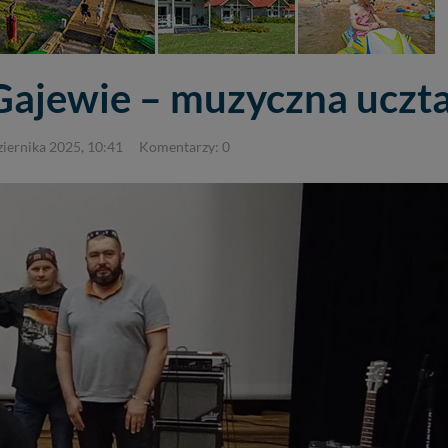
ajewie – muzyczna uczta
ziernika 2025, 10:41
Komentarzy: 0