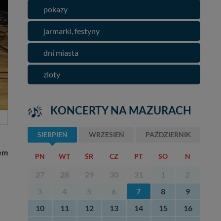
pokazy
jarmarki, festyny
dni miasta
zloty
KONCERTY NA MAZURACH
SIERPIEŃ
WRZESIEŃ
PAŹDZIERNIK
tem
PN
WT
ŚR
CZ
PT
SO
N
27
28
29
30
31
1
2
3
4
5
6
7
8
9
10
11
12
13
14
15
16