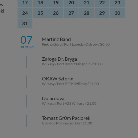
17
18
19
20
21
22
23
es
ki
24
25
26
27
28
29
30
31
07
Martinz Band
Piękna Góra / Port Łabędzi Ostrów / 20:30
08.2026
Załoga Dr. Bryga
Wilkasy / Port Resort Niegocin / 20:00
OKAW Sztorm
Wilkasy / Port PTTK Wilkasy / 21:00
Dolaroova
Wilkasy / Port AZS Wilkasy / 21:00
Tomasz Gr0m Paciorek
Górkło / Marina Górkło / 21:00