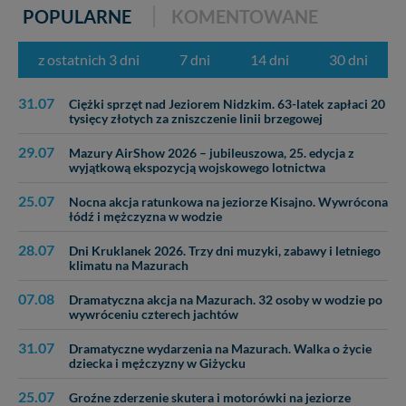
POPULARNE
KOMENTOWANE
z ostatnich 3 dni
7 dni
14 dni
30 dni
31.07
Ciężki sprzęt nad Jeziorem Nidzkim. 63-latek zapłaci 20
tysięcy złotych za zniszczenie linii brzegowej
29.07
Mazury AirShow 2026 – jubileuszowa, 25. edycja z
wyjątkową ekspozycją wojskowego lotnictwa
25.07
Nocna akcja ratunkowa na jeziorze Kisajno. Wywrócona
łódź i mężczyzna w wodzie
28.07
Dni Kruklanek 2026. Trzy dni muzyki, zabawy i letniego
klimatu na Mazurach
07.08
Dramatyczna akcja na Mazurach. 32 osoby w wodzie po
wywróceniu czterech jachtów
31.07
Dramatyczne wydarzenia na Mazurach. Walka o życie
dziecka i mężczyzny w Giżycku
25.07
Groźne zderzenie skutera i motorówki na jeziorze