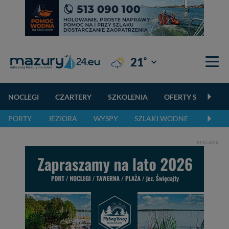
°
21
Giżycko
NOCLEGI
CZARTERY
SZKOLENIA
OFERTY SPECJALN
PORTY
JEZIORA
WYSPY
SZLAKI WODNE
SZLAK
REKLAMA