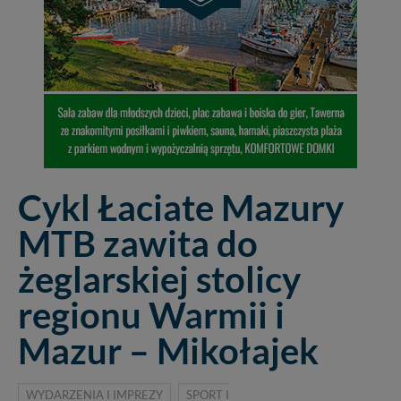
Cykl Łaciate Mazury
MTB zawita do
żeglarskiej stolicy
regionu Warmii i
Mazur – Mikołajek
WYDARZENIA I IMPREZY
SPORT I