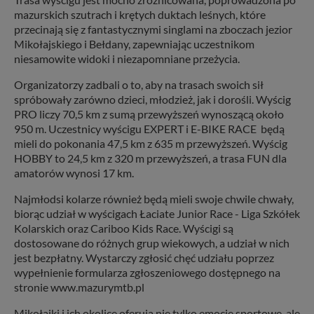
mazurskich szutrach i krętych duktach leśnych, które
przecinają się z fantastycznymi singlami na zboczach jezior
Mikołajskiego i Bełdany, zapewniając uczestnikom
niesamowite widoki i niezapomniane przeżycia.
Organizatorzy zadbali o to, aby na trasach swoich sił
spróbowały zarówno dzieci, młodzież, jak i dorośli. Wyścig
PRO liczy 70,5 km z sumą przewyższeń wynoszącą około
950 m. Uczestnicy wyścigu EXPERT i E-BIKE RACE będą
mieli do pokonania 47,5 km z 635 m przewyższeń. Wyścig
HOBBY to 24,5 km z 320 m przewyższeń, a trasa FUN dla
amatorów wynosi 17 km.
Najmłodsi kolarze również będą mieli swoje chwile chwały,
biorąc udział w wyścigach Łaciate Junior Race - Liga Szkółek
Kolarskich oraz Cariboo Kids Race. Wyścigi są
dostosowane do różnych grup wiekowych, a udział w nich
jest bezpłatny. Wystarczy zgłosić chęć udziału poprzez
wypełnienie formularza zgłoszeniowego dostępnego na
stronie www.mazurymtb.pl
Mikołajki i ich okolice oferują nie tylko emocje sportowe, ale