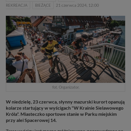
REKREACJA
BIEŻĄCE
21 czerwca 2024, 12:00
fot. Organizator.
W niedzielę, 23 czerwca, słynny mazurski kurort opanują
kolarze startujący w wyścigach "W Krainie Sielawowego
Króla". Miasteczko sportowe stanie w Parku miejskim
przy alei Spacerowej 14.
Trasa wyścigu jest mocno zróżnicowana, poprowadzona po