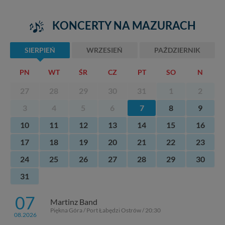
tych plików - w pewnych przypadkach nie możemy tego
zrobić za Ciebie.
KONCERTY NA MAZURACH
Dziękujemy, i życzmy miłego odkrywania Mazur na
nowo...
SIERPIEŃ
WRZESIEŃ
PAŹDZIERNIK
PN
WT
ŚR
CZ
PT
SO
N
27
28
29
30
31
1
2
3
4
5
6
7
8
9
10
11
12
13
14
15
16
17
18
19
20
21
22
23
24
25
26
27
28
29
30
31
07
Martinz Band
Piękna Góra / Port Łabędzi Ostrów / 20:30
08.2026