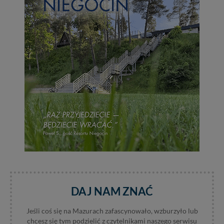
w przypadku rezerwacji usług typu: nocleg, czartery,
itp). Więcej informacji o zasadach i funkcjonalności
serwisu w
Regulaminie Serwisu
.
Administratorem Twoich danych jest: Agencja
Reklamowa Kreacja Monika Borkowska, z siedzibą ul.
Wiejska 17, 11-500 Giżycko. Możesz z nami
skontaktować się za pośrednictwem tej
strony
.
W każdej chwili możesz: zażądać dostępu do swoich
danych, zażądać ich poprawienia lub usunięcia,
zabronić ich przetwarzania. Pamiętaj jednak, że nie
zawsze jest możliwe techniczne zrealizowanie Twoich
praw w odniesieniu do informacji zawartych w plikach
cookies. Twoja przeglądarka umożliwia Ci skasowanie
tych plików - w pewnych przypadkach nie możemy tego
zrobić za Ciebie.
Dziękujemy, i życzmy miłego odkrywania Mazur na
DAJ NAM ZNAĆ
nowo...
Jeśli coś się na Mazurach zafascynowało, wzburzyło lub
chcesz się tym podzielić z czytelnikami naszego serwisu