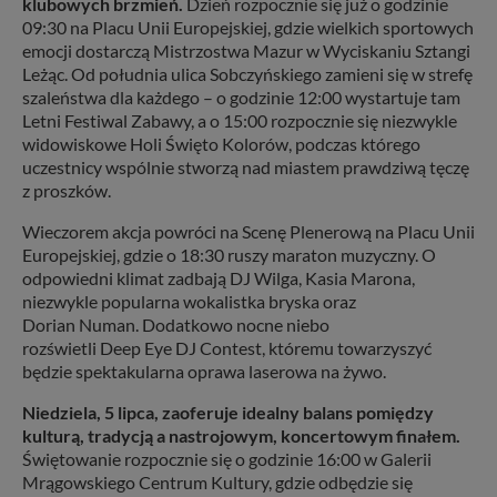
klubowych brzmień.
Dzień rozpocznie się już o godzinie
09:30 na Placu Unii Europejskiej, gdzie wielkich sportowych
emocji dostarczą Mistrzostwa Mazur w Wyciskaniu Sztangi
Leżąc. Od południa ulica Sobczyńskiego zamieni się w strefę
szaleństwa dla każdego – o godzinie 12:00 wystartuje tam
Letni Festiwal Zabawy, a o 15:00 rozpocznie się niezwykle
widowiskowe Holi Święto Kolorów, podczas którego
uczestnicy wspólnie stworzą nad miastem prawdziwą tęczę
z proszków.
Wieczorem akcja powróci na Scenę Plenerową na Placu Unii
Europejskiej, gdzie o 18:30 ruszy maraton muzyczny. O
odpowiedni klimat zadbają DJ Wilga, Kasia Marona,
niezwykle popularna wokalistka bryska oraz
Dorian Numan. Dodatkowo nocne niebo
rozświetli Deep Eye DJ Contest, któremu towarzyszyć
będzie spektakularna oprawa laserowa na żywo.
Niedziela, 5 lipca, zaoferuje idealny balans pomiędzy
kulturą, tradycją a nastrojowym, koncertowym finałem.
Świętowanie rozpocznie się o godzinie 16:00 w Galerii
Mrągowskiego Centrum Kultury, gdzie odbędzie się