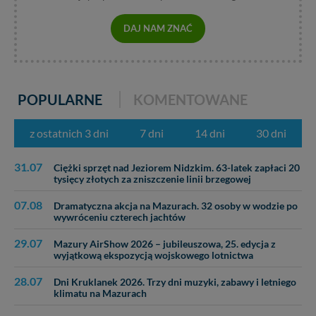
DAJ NAM ZNAĆ
POPULARNE
KOMENTOWANE
z ostatnich 3 dni
7 dni
14 dni
30 dni
31.07
Ciężki sprzęt nad Jeziorem Nidzkim. 63-latek zapłaci 20
tysięcy złotych za zniszczenie linii brzegowej
07.08
Dramatyczna akcja na Mazurach. 32 osoby w wodzie po
wywróceniu czterech jachtów
29.07
Mazury AirShow 2026 – jubileuszowa, 25. edycja z
wyjątkową ekspozycją wojskowego lotnictwa
28.07
Dni Kruklanek 2026. Trzy dni muzyki, zabawy i letniego
klimatu na Mazurach