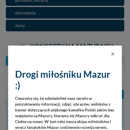
dni miasta
zloty
KONCERTY NA MAZURACH
×
SIERPIEŃ
WRZESIEŃ
PAŹDZIERNIK
Drogi miłośniku Mazur
PN
WT
ŚR
CZ
PT
SO
N
:)
27
28
29
30
31
1
2
3
4
5
6
7
8
9
Cieszymy się, że odwiedziłeś nasz serwis w
10
11
12
13
14
15
16
poszukiwaniu informacji, zdjęć, obrazów, widoków z
kamer dotyczących pięknego kawałka Polski jakim bez
17
18
19
20
21
22
23
wątpienia są Mazury. Staramy się Mazury odkryć dla
Ciebie na nowo. W tym celu nasza ekipa miłośników i
24
25
26
27
28
29
30
wręcz fanatyków Mazur codziennie rozwija serwis,