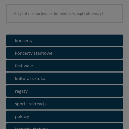
Artykuł nie ma jeszcze komentarzy, bądź pierwszy!
koncerty
koncerty szantowe
festiwale
kultura i sztuka
regaty
sport i rekreacja
pokazy
jarmarki, festyny