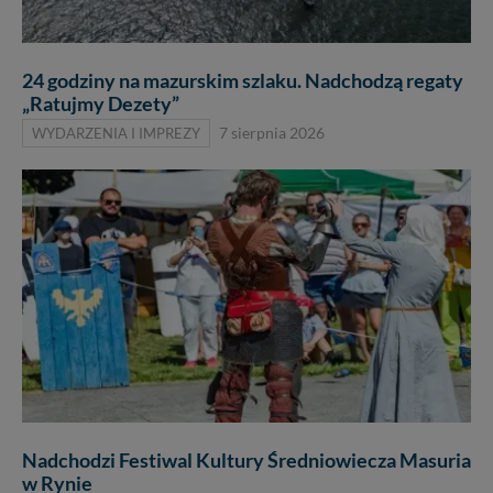
24 godziny na mazurskim szlaku. Nadchodzą regaty
„Ratujmy Dezety”
WYDARZENIA I IMPREZY
7 sierpnia 2026
Nadchodzi Festiwal Kultury Średniowiecza Masuria
w Rynie