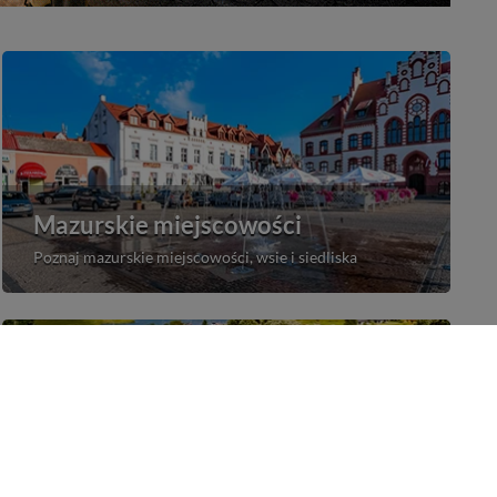
Mazurskie miejscowości
Poznaj mazurskie miejscowości, wsie i siedliska
Porty na Mazurach