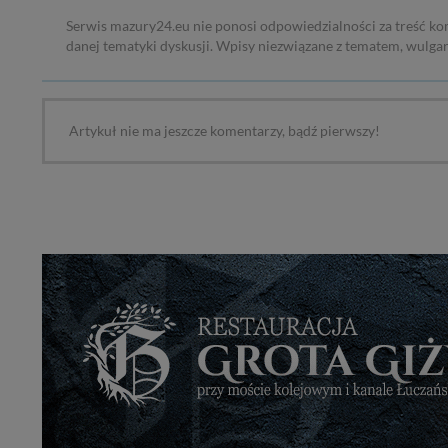
Serwis mazury24.eu nie ponosi odpowiedzialności za treść ko
danej tematyki dyskusji. Wpisy niezwiązane z tematem, wulga
Artykuł nie ma jeszcze komentarzy, bądź pierwszy!