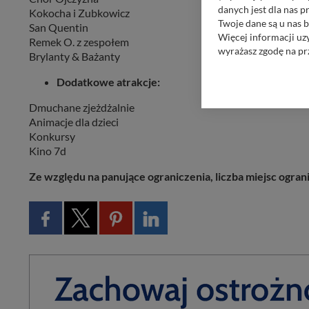
danych jest dla nas 
Kokocha i Zubkowicz
Twoje dane są u nas b
San Quentin
Więcej informacji uz
Remek O. z zespołem
wyrażasz zgodę na pr
Brylanty & Bażanty
Nasz serwis nie wyk
Dodatkowe atrakcje:
Wyjątkiem jest sytua
kontaktowego, przekaz
Dmuchane zjeżdżalnie
zasadach i funkcjona
Animacje dla dzieci
Konkursy
Administratorem Twoi
Kino 7d
11-500 Giżycko. Może
Ze względu na panujące ograniczenia, liczba miejsc ogran
W każdej chwili może
przetwarzania. Pamię
informacji zawartych
przypadkach nie może
Dziękujemy, i życzmy