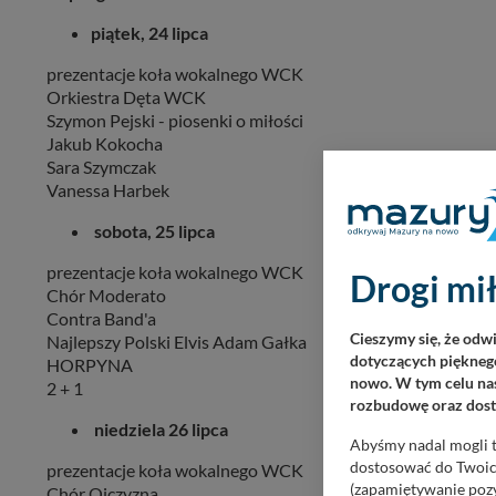
piątek, 24 lipca
prezentacje koła wokalnego WCK
Orkiestra Dęta WCK
Szymon Pejski - piosenki o miłości
Jakub Kokocha
Sara Szymczak
Vanessa Harbek
sobota, 25 lipca
prezentacje koła wokalnego WCK
Drogi mił
Chór Moderato
Contra Band'a
Cieszymy się, że odw
Najlepszy Polski Elvis Adam Gałka
dotyczących pięknego
HORPYNA
nowo. W tym celu nas
2 + 1
rozbudowę oraz dosta
niedziela 26 lipca
Abyśmy nadal mogli t
dostosować do Twoich
prezentacje koła wokalnego WCK
(zapamiętywanie pozy
Chór Ojczyzna