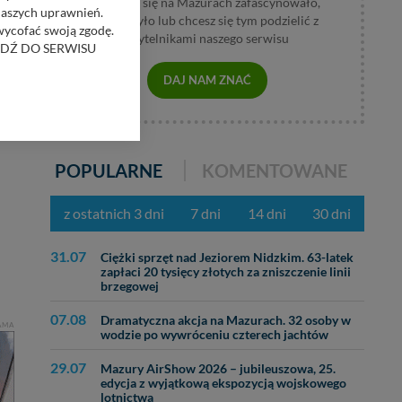
Jeśli coś się na Mazurach zafascynowało,
naszych uprawnień.
wzburzyło lub chcesz się tym podzielić z
 wycofać swoją zgodę.
czytelnikami naszego serwisu
RZEJDŹ DO SERWISU
DAJ NAM ZNAĆ
bom trzecim.
anych z formularza
ięcej informacji o
POPULARNE
KOMENTOWANE
bą ul. Wiejska 17,
z ostatnich 3 dni
7 dni
14 dni
30 dni
ęcia, zabronić ich
praw w odniesieniu do
31.07
Ciężki sprzęt nad Jeziorem Nidzkim. 63-latek
lików - w pewnych
zapłaci 20 tysięcy złotych za zniszczenie linii
brzegowej
07.08
Dramatyczna akcja na Mazurach. 32 osoby w
AMA
wodzie po wywróceniu czterech jachtów
29.07
Mazury AirShow 2026 – jubileuszowa, 25.
edycja z wyjątkową ekspozycją wojskowego
lotnictwa