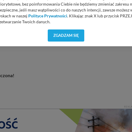
priorytetowe, bez poinformowania Ciebie nie będziemy zmieniać zakresu 
ezpieczne, jeśli masz wątpliwości co do naszych intencji, zawsze możesz
yskach w naszej
Polityce Prywatności
. Klikając znak X lub przycisk P
zetwarzanie Twoich danych.
orzystuje oraz nie udostępnia Twoich danych innym podmiotom oraz oso
ZGADZAM SIĘ
cja, gdy przekazanie Twoich danych jest elementem usługi (przekazanie d
anie danych w przypadku rezerwacji usług typu: nocleg, czartery, itp). W
lności serwisu w
Regulaminie Serwisu
.
ch danych jest: Agencja Reklamowa Kreacja Monika Borkowska, z siedzi
sz z nami skontaktować się za pośrednictwem tej
strony
.
iczona!
sz: zażądać dostępu do swoich danych, zażądać ich poprawienia lub usuni
taj jednak, że nie zawsze jest możliwe techniczne zrealizowanie Twoich 
 w plikach cookies. Twoja przeglądarka umożliwia Ci skasowanie tych p
my tego zrobić za Ciebie.
 miłego odkrywania Mazur na nowo...
REKL