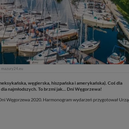
. mazury24.eu
, meksykańska, węgierska, hiszpańska i amerykańska). Coś dla
e dla najmłodszych. To brzmi jak... Dni Węgorzewa!
h Dni Węgorzewa 2020. Harmonogram wydarzeń przygotował Urzą