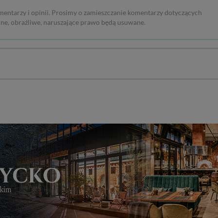
mentarzy i opinii. Prosimy o zamieszczanie komentarzy dotyczących
rne, obraźliwe, naruszające prawo będą usuwane.