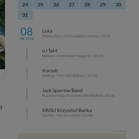
24
25
26
27
28
29
30
31
08
Luka
Piękna Góra / Port Łabędzi Ostrów / 20:30
08.2026
oJ TaM
Wilkasy / Port Resort Niegocin / 20:00
Korzuh
Wilkasy / Port AZS Wilkasy / 21:00
Jack Sparrow Band
Ruciane-Nida / Przystań OW Wodnik / 20:00
d
KRiSU Krzysztof Bańka
Górkło / Marina Górkło / 21:00
REKLAMA