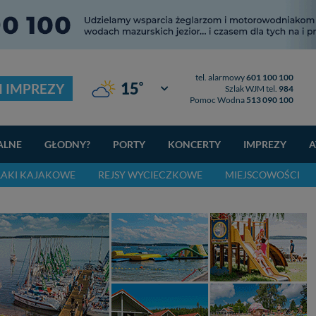
tel. alarmowy
601 100 100
°
15
I IMPREZY
Giżycko
Szlak WJM tel.
984
Pomoc Wodna
513 090 100
ALNE
GŁODNY?
PORTY
KONCERTY
IMPREZY
A
LAKI KAJAKOWE
REJSY WYCIECZKOWE
MIEJSCOWOŚCI