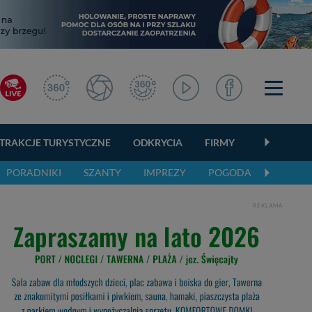
TRAKCJE TURYSTYCZNE
ODKRYCIA
FIRMY
OGŁOSZEN
PORADNIKI
SZANTY
IMPREZY
POGODA
REKLAMA