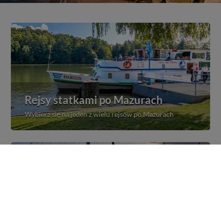
Rejsy statkami po Mazurach
Wybierz się na jeden z wielu rejsów po Mazurach
Zobacz Mazury LIVE