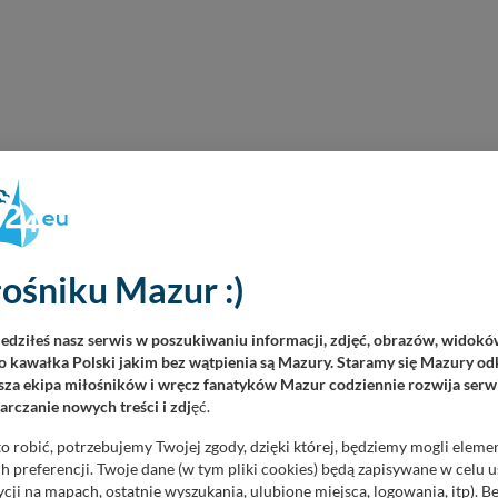
ośniku Mazur :)
iedziłeś nasz serwis w poszukiwaniu informacji, zdjęć, obrazów, widok
 kawałka Polski jakim bez wątpienia są Mazury. Staramy się Mazury odk
za ekipa miłośników i wręcz fanatyków Mazur codziennie rozwija serwi
rczanie nowych treści i zdj
ęć.
o robić, potrzebujemy Twojej zgody, dzięki której, będziemy mogli eleme
 preferencji. Twoje dane (w tym pliki cookies) będą zapisywane w celu 
cji na mapach, ostatnie wyszukania, ulubione miejsca, logowania, itp). 