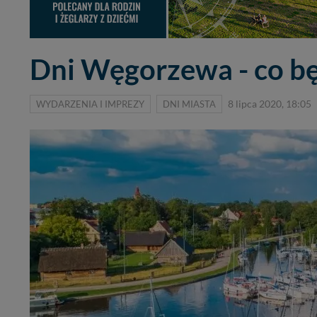
Dni Węgorzewa - co będ
WYDARZENIA I IMPREZY
DNI MIASTA
8 lipca 2020, 18:05