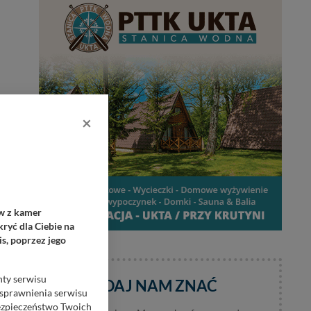
×
ów z kamer
ryć dla Ciebie na
s, poprzez jego
nty serwisu
DAJ NAM ZNAĆ
usprawnienia serwisu
Bezpieczeństwo Twoich