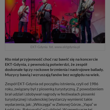
EKT-Gdynia fot. www.ektgdynia.pl
Kto miał przyjemność choć raz bawić się na koncercie
EKT-Gdynia, z pewnością potwierdzi, że zespół
doskonale łączy rockowe brzmienia i nastrojowe ballady.
Muzycy bawią i wzruszają fanów bez względu na wiek.
Zespół EKT-Gdynia od początku istnienia, czyli od 1986
roku, związany był z piosenką turystyczną. Z powodzeniem
brał udział i zdobywał nagrody w festiwalach piosenki
turystycznej i studenckiej (wystarczy wymienić takie
wydarzenia, jak: „Włóczęga” w Zielonej Górze, „Yapa” w
Łodzi czy „Bakcynalia” w Lublinie). W repertuarze tej