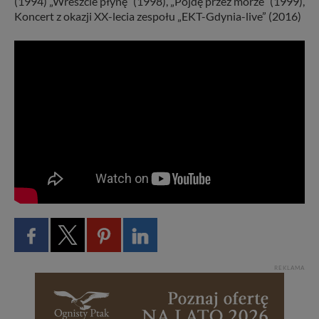
(1994) „Wreszcie płynę” (1998), „Pójdę przez morze” (1999),
Koncert z okazji XX-lecia zespołu „EKT-Gdynia-live” (2016)
REKLAMA