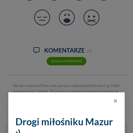
KOMENTARZE
(0)
DODAJ KOMENTARZ
Serwis mazury24.eu nie ponosi odpowiedzialności za treść
komentarzy i opinii. Prosimy o zamieszczanie komentarzy
dotyczących danej tematyki dyskusji. Wpisy niezwiązane z
×
tematem, wulgarne, obraźliwe, naruszające prawo będą
usuwane.
Drogi miłośniku Mazur
:)