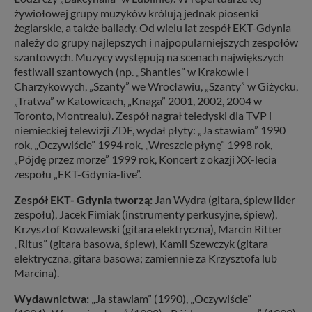
żywiołowej grupy muzyków królują jednak piosenki
żeglarskie, a także ballady. Od wielu lat zespół EKT-Gdynia
należy do grupy najlepszych i najpopularniejszych zespołów
szantowych. Muzycy występują na scenach największych
festiwali szantowych (np. „Shanties” w Krakowie i
Charzykowych, „Szanty” we Wrocławiu, „Szanty” w Giżycku,
„Tratwa” w Katowicach, „Knaga” 2001, 2002, 2004 w
Toronto, Montrealu). Zespół nagrał teledyski dla TVP i
niemieckiej telewizji ZDF, wydał płyty: „Ja stawiam” 1990
rok, „Oczywiście” 1994 rok, „Wreszcie płynę” 1998 rok,
„Pójdę przez morze” 1999 rok, Koncert z okazji XX-lecia
zespołu „EKT-Gdynia-live”.
Zespół EKT- Gdynia tworzą:
Jan Wydra (gitara, śpiew lider
zespołu), Jacek Fimiak (instrumenty perkusyjne, śpiew),
Krzysztof Kowalewski (gitara elektryczna), Marcin Ritter
„Ritus” (gitara basowa, śpiew), Kamil Szewczyk (gitara
elektryczna, gitara basowa; zamiennie za Krzysztofa lub
Marcina).
Wydawnictwa:
„Ja stawiam” (1990), „Oczywiście”