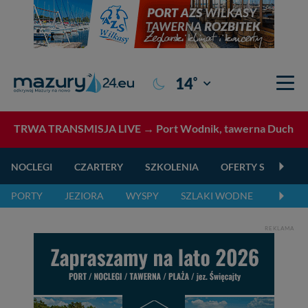
°
14
Giżycko
TRWA TRANSMISJA LIVE →
Port Wodnik, tawerna Duch Pus
NOCLEGI
CZARTERY
SZKOLENIA
OFERTY SPECJALN
PORTY
JEZIORA
WYSPY
SZLAKI WODNE
SZLAK
REKLAMA