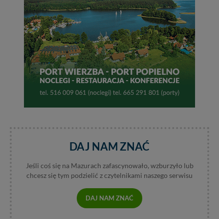
tych plików - w pewnych przypadkach nie możemy tego
zrobić za Ciebie.
Dziękujemy, i życzmy miłego odkrywania Mazur na
nowo...
DAJ NAM ZNAĆ
Jeśli coś się na Mazurach zafascynowało, wzburzyło lub
chcesz się tym podzielić z czytelnikami naszego serwisu
DAJ NAM ZNAĆ