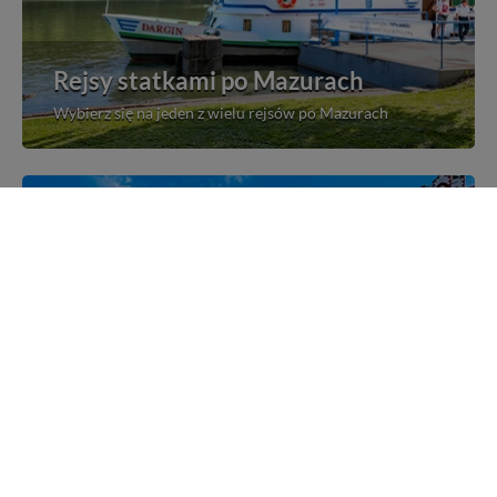
Rejsy statkami po Mazurach
Wybierz się na jeden z wielu rejsów po Mazurach
Mazurskie miejscowości
Poznaj mazurskie miejscowości, wsie i siedliska