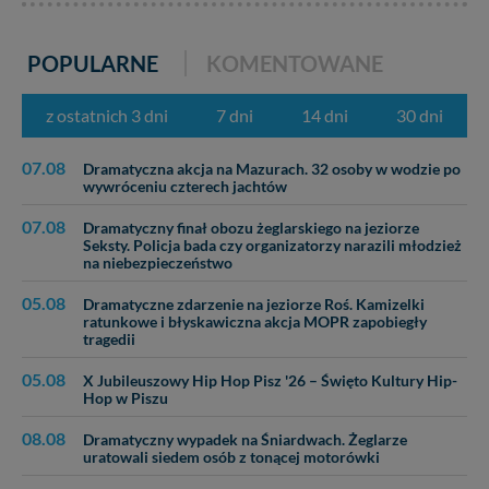
POPULARNE
KOMENTOWANE
z ostatnich 3 dni
7 dni
14 dni
30 dni
07.08
Dramatyczna akcja na Mazurach. 32 osoby w wodzie po
wywróceniu czterech jachtów
07.08
Dramatyczny finał obozu żeglarskiego na jeziorze
Seksty. Policja bada czy organizatorzy narazili młodzież
na niebezpieczeństwo
05.08
Dramatyczne zdarzenie na jeziorze Roś. Kamizelki
ratunkowe i błyskawiczna akcja MOPR zapobiegły
tragedii
05.08
X Jubileuszowy Hip Hop Pisz '26 – Święto Kultury Hip-
Hop w Piszu
08.08
Dramatyczny wypadek na Śniardwach. Żeglarze
uratowali siedem osób z tonącej motorówki