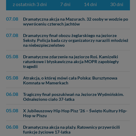
z ostatnich 3 dni
7 dni
14 dni
30 dni
07.08
Dramatyczna akcja na Mazurach. 32 osoby w wodzie po
wywróceniu czterech jachtów
07.08
Dramatyczny finał obozu żeglarskiego na jeziorze
Seksty. Policja bada czy organizatorzy narazili młodzież
na niebezpieczeństwo
05.08
Dramatyczne zdarzenie na jeziorze Roś. Kamizelki
ratunkowe i błyskawiczna akcja MOPR zapobiegły
tragedii
05.08
Atrakcja, o której mówi cała Polska: Bursztynowa
Komnata w Mamerkach
06.08
Tragiczny finał poszukiwań na Jeziorze Wydmińskim.
Odnaleziono ciało 37-latka
05.08
X Jubileuszowy Hip Hop Pisz '26 – Święto Kultury Hip-
Hop w Piszu
06.08
Dramatyczna akcja na plaży. Ratownicy przywrócili
funkcje życiowe 17-latka