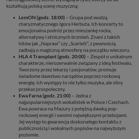
kształtują polską scenę muzyczną:
LemON (godz. 18:00)
– Grupa pod wodzą
charyzmatycznego Igora Herbuta. Ich koncerty to
emocjonalna podróż przez mieszankę rocka,
alternatywy i etnicznych brzmień. Znani z takich
hitów jak „Napraw” czy „Scarlett”, z pewnością
zadbają o magiczną atmosferę na początku wieczoru.
HLA 4 Transplant (godz. 20:00)
– Zespół o unikalnym
charakterze, nierozerwalnie związany z ideą festiwalu.
Tworzony przez lekarzy i pasjonatów, promuje
świadome dawstwo narządów poprzez rockową
energię. Ich występy to nie tylko muzyka, ale silny
przekaz prospołeczny.
Ewa Farna (godz. 21:00)
– Jedna z
najpopularniejszych wokalistek w Polsce i Czechach.
Ewa powraca na Mazury z potężną dawką pop-
rockowej energii i swoimi największymi przebojami.
Jej występ to gwarancja doskonałego kontaktu z
publicznością i wokalnych popisów na najwyższym
poziomie.