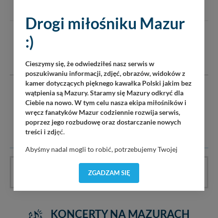
Drogi miłośniku Mazur
KOMENTARZE
:)
(0)
DODAJ KOMENTARZ
Cieszymy się, że odwiedziłeś nasz serwis w
poszukiwaniu informacji, zdjęć, obrazów, widoków z
kamer dotyczących pięknego kawałka Polski jakim bez
Serwis mazury24.eu nie ponosi odpowiedzialności za treść
wątpienia są Mazury. Staramy się Mazury odkryć dla
komentarzy i opinii. Prosimy o zamieszczanie komentarzy
Ciebie na nowo. W tym celu nasza ekipa miłośników i
dotyczących danej tematyki dyskusji. Wpisy niezwiązane z
wręcz fanatyków Mazur codziennie rozwija serwis,
tematem, wulgarne, obraźliwe, naruszające prawo będą
poprzez jego rozbudowę oraz dostarczanie nowych
usuwane.
treści i zdj
ęć.
Abyśmy nadal mogli to robić, potrzebujemy Twojej
zgody, dzięki której, będziemy mogli elementy serwisu
dostosować do Twoich preferencji. Twoje dane (w tym
Artykuł nie ma jeszcze komentarzy, bądź pierwszy!
ZGADZAM SIĘ
pliki cookies) będą zapisywane w celu usprawnienia
serwisu (zapamiętywanie pozycji na mapach, ostatnie
wyszukania, ulubione miejsca, logowania, itp).
Bezpieczeństwo Twoich danych jest dla nas
KONCERTY NA MAZURACH
priorytetowe, bez poinformowania Ciebie nie będziemy