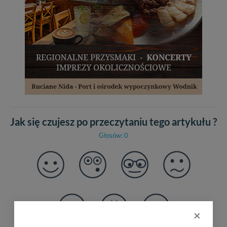
Jak się czujesz po przeczytaniu tego artykułu ?
Głosów: 0
×