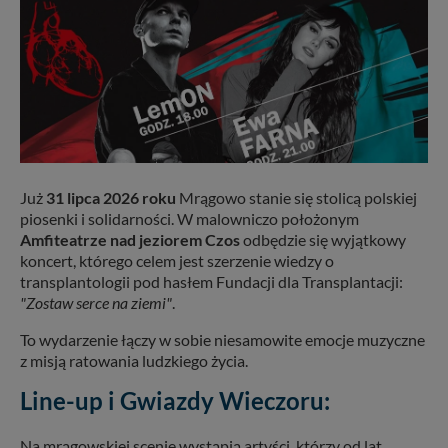
Już
31 lipca 2026 roku
Mrągowo stanie się stolicą polskiej
piosenki i solidarności. W malowniczo położonym
Amfiteatrze nad jeziorem Czos
odbędzie się wyjątkowy
koncert, którego celem jest szerzenie wiedzy o
transplantologii pod hasłem Fundacji dla Transplantacji:
"Zostaw serce na ziemi"
.
To wydarzenie łączy w sobie niesamowite emocje muzyczne
z misją ratowania ludzkiego życia.
Line-up i Gwiazdy Wieczoru:
Na mrągowskiej scenie wystąpią artyści, którzy od lat