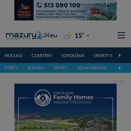
°
15
Giżycko
NOCLEGI
CZARTERY
SZKOLENIA
OFERTY SPECJALN
PORTY
JEZIORA
WYSPY
SZLAKI WODNE
SZLAK
REKLAMA