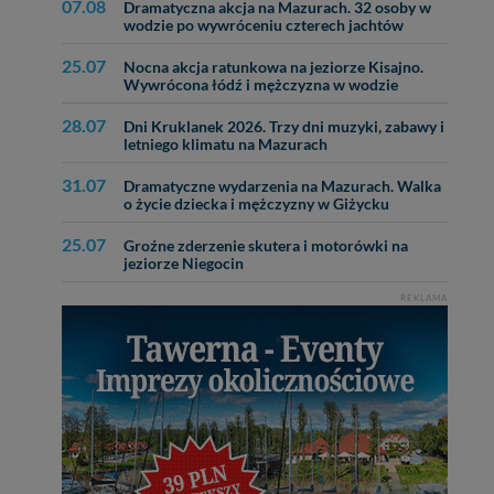
07.08
Dramatyczna akcja na Mazurach. 32 osoby w
wodzie po wywróceniu czterech jachtów
25.07
Nocna akcja ratunkowa na jeziorze Kisajno.
Wywrócona łódź i mężczyzna w wodzie
28.07
Dni Kruklanek 2026. Trzy dni muzyki, zabawy i
letniego klimatu na Mazurach
31.07
Dramatyczne wydarzenia na Mazurach. Walka
o życie dziecka i mężczyzny w Giżycku
25.07
Groźne zderzenie skutera i motorówki na
jeziorze Niegocin
REKLAMA