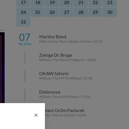
17
18
19
20
21
22
23
24
25
26
27
28
29
30
31
AMA
07
Martinz Band
Piękna Góra / Port Łabędzi Ostrów / 20:30
08.2026
Załoga Dr. Bryga
Wilkasy / Port Resort Niegocin / 20:00
OKAW Sztorm
Wilkasy / Port PTTK Wilkasy / 21:00
Dolaroova
Wilkasy / Port AZS Wilkasy / 21:00
Tomasz Gr0m Paciorek
×
Górkło / Marina Górkło / 21:00