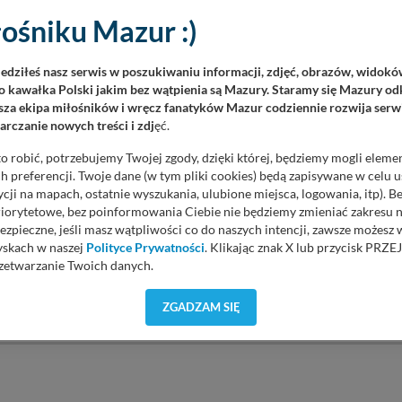
czytaniu tego artykułu ?
Głosów: 1
ośniku Mazur :)
iedziłeś nasz serwis w poszukiwaniu informacji, zdjęć, obrazów, widok
 kawałka Polski jakim bez wątpienia są Mazury. Staramy się Mazury odk
za ekipa miłośników i wręcz fanatyków Mazur codziennie rozwija serwi
rczanie nowych treści i zdj
ęć.
o robić, potrzebujemy Twojej zgody, dzięki której, będziemy mogli eleme
DODAJ KOMENTAR
 preferencji. Twoje dane (w tym pliki cookies) będą zapisywane w celu 
cji na mapach, ostatnie wyszukania, ulubione miejsca, logowania, itp). 
priorytetowe, bez poinformowania Ciebie nie będziemy zmieniać zakresu 
mentarzy i opinii. Prosimy o zamieszczanie komentarzy dotyczących
ezpieczne, jeśli masz wątpliwości co do naszych intencji, zawsze możesz
rne, obraźliwe, naruszające prawo będą usuwane.
yskach w naszej
Polityce Prywatności
. Klikając znak X lub przycisk P
zetwarzanie Twoich danych.
orzystuje oraz nie udostępnia Twoich danych innym podmiotom oraz oso
ZGADZAM SIĘ
cja, gdy przekazanie Twoich danych jest elementem usługi (przekazanie d
anie danych w przypadku rezerwacji usług typu: nocleg, czartery, itp). W
lności serwisu w
Regulaminie Serwisu
.
ch danych jest: Agencja Reklamowa Kreacja Monika Borkowska, z siedzi
sz z nami skontaktować się za pośrednictwem tej
strony
.