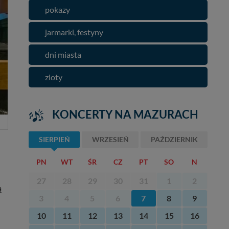
pokazy
jarmarki, festyny
dni miasta
zloty
KONCERTY NA MAZURACH
SIERPIEŃ
WRZESIEŃ
PAŹDZIERNIK
PN
WT
ŚR
CZ
PT
SO
N
27
28
29
30
31
1
2
ą
3
4
5
6
7
8
9
10
11
12
13
14
15
16