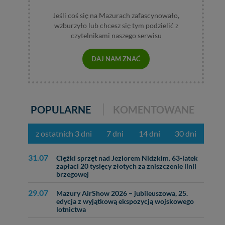
Jeśli coś się na Mazurach zafascynowało,
ęcia, zabronić ich
wzburzyło lub chcesz się tym podzielić z
praw w odniesieniu do
czytelnikami naszego serwisu
lików - w pewnych
DAJ NAM ZNAĆ
POPULARNE
KOMENTOWANE
z ostatnich 3 dni
7 dni
14 dni
30 dni
31.07
Ciężki sprzęt nad Jeziorem Nidzkim. 63-latek
zapłaci 20 tysięcy złotych za zniszczenie linii
brzegowej
29.07
Mazury AirShow 2026 – jubileuszowa, 25.
edycja z wyjątkową ekspozycją wojskowego
lotnictwa