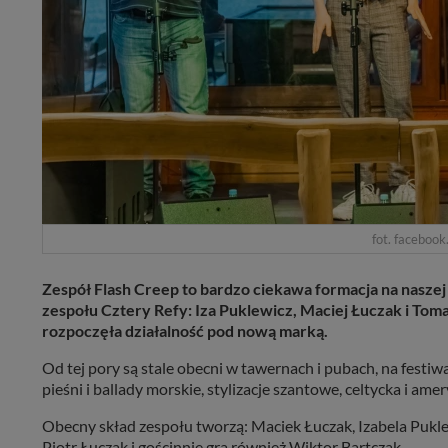
fot. faceboo
Zespół Flash Creep to bardzo ciekawa formacja na naszej
zespołu Cztery Refy: Iza Puklewicz, Maciej Łuczak i Tom
rozpoczęła działalność pod nową marką.
Od tej pory są stale obecni w tawernach i pubach, na festiwa
pieśni i ballady morskie, stylizacje szantowe, celtycka i a
Obecny skład zespołu tworzą: Maciek Łuczak, Izabela Pukle
Piotr Łuczak i gościnnie gra również Wiktor Bartczak.