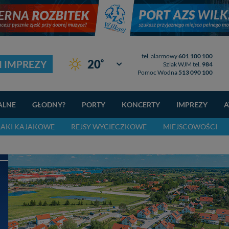
tel. alarmowy
601 100 100
°
20
I IMPREZY
Giżycko
Szlak WJM tel.
984
Pomoc Wodna
513 090 100
ALNE
GŁODNY?
PORTY
KONCERTY
IMPREZY
A
LAKI KAJAKOWE
REJSY WYCIECZKOWE
MIEJSCOWOŚCI