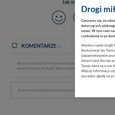
Jak się czujesz po prze
Drogi mił
Cieszymy się, że odw
dotyczących pięknego
nowo. W tym celu nas
rozbudowę oraz dosta
KOMENTARZE
Abyśmy nadal mogli t
(0)
dostosować do Twoich
(zapamiętywanie pozy
danych jest dla nas 
Serwis mazury24.eu nie ponosi odpowiedzialności za treść ko
Twoje dane są u nas b
danej tematyki dyskusji. Wpisy niezwiązane z tematem, wulga
Więcej informacji uz
wyrażasz zgodę na pr
Nasz serwis nie wyk
Artykuł nie ma jeszcze komentarzy, bądź pierwszy!
Wyjątkiem jest sytua
kontaktowego, przekaz
zasadach i funkcjona
Administratorem Twoi
11-500 Giżycko. Może