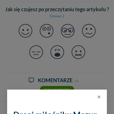
Jak się czujesz po przeczytaniu tego artykułu ?
Głosów: 2
KOMENTARZE
(0)
DODAJ KOMENTARZ
×
Serwis mazury24.eu nie ponosi odpowiedzialności za treść