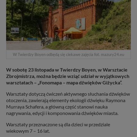
W Twierdzy Boyen odbędą się ciekawe zajęcia fot. mazury24.eu
W sobotę 23 listopada w Twierdzy Boyen, w Warsztacie
Zbrojmistrza, można będzie wziąć udział w wyjątkowych
warsztatach – „Fonomapa – mapa dźwięków Giżycka”.
Warsztaty dotyczą ćwiczeń aktywnego słuchania dźwięków
otoczenia, zawierają elementy ekologii dźwięku Raymona
Murraya Schafera, a główną część stanowi nauka
nagrywania, edycji i komponowania dźwięków miasta.
Warsztaty przeznaczone są dla dzieci w przedziale
wiekowym 7 – 16 lat.