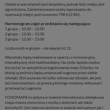
Udział w warsztatach jest bezpłatny, jednak ilość miejsc jest
ograniczona. Zainteresowane osoby zapraszamy do
rezerwacji miejsc pod numerem 798 612 841.
Harmonogram zajęć przedstawia się następująco:
1 grupa – 10.30 – 12.00
2 grupa – 12.00 – 13.30
3 grupa – 13.30 – 15.00
Liczba osób w grupie – nie więcej niż 12.
Warsztaty będą realizowane w oparciu o innowacyjny,
interaktywny stół multimedialny. Na stole, będzie można
korzystać ze specjalnie przygotowanej mapy Giżycka, na
której uczestnicy będą umieszczali nagrane przez siebie
dźwięki. Stół pozwala nie tylko odtwarzać dźwięki, ale jest
też instrumentem, za pomocą którego możemy miksować i
przetwarzać nagrania.
FONOMAPA to jedyna w świecie interaktywna dźwiękowa
mapa miasta stworzona z myślą o dzieciach ale także
dorosłych! Jest obecna zarówno w świecie wirtualnym jak i