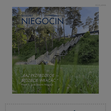
praw w odniesieniu do informacji zawartych w plikach
REKLAMA
cookies. Twoja przeglądarka umożliwia Ci skasowanie
tych plików - w pewnych przypadkach nie możemy tego
zrobić za Ciebie.
Dziękujemy, i życzmy miłego odkrywania Mazur na
nowo...