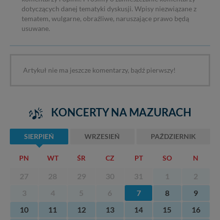
dotyczących danej tematyki dyskusji. Wpisy niezwiązane z
tematem, wulgarne, obraźliwe, naruszające prawo będą
usuwane.
Artykuł nie ma jeszcze komentarzy, bądź pierwszy!
KONCERTY NA MAZURACH
SIERPIEŃ
WRZESIEŃ
PAŹDZIERNIK
PN
WT
ŚR
CZ
PT
SO
N
27
28
29
30
31
1
2
3
4
5
6
7
8
9
10
11
12
13
14
15
16