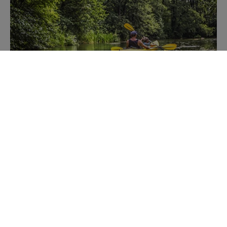
Kajakiem przez Mazury
Poznaj szlaki kajakowe
Zobacz Mazury LIVE
Jako jedyni oddajemy Ci obrazy z tylu kamer on-line