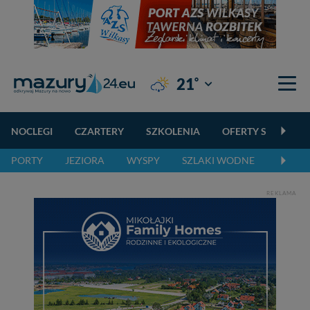
°
21
Giżycko
NOCLEGI
CZARTERY
SZKOLENIA
OFERTY SPECJALN
PORTY
JEZIORA
WYSPY
SZLAKI WODNE
SZLAK
REKLAMA