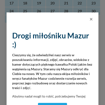
17
18
19
20
21
22
23
24
25
26
27
28
29
30
×
31
07
Martinz Band
Drogi miłośniku Mazur
Piękna Góra / Port Łabędzi Ostrów / 20:30
08.2026
:)
Załoga Dr. Bryga
Wilkasy / Port Resort Niegocin / 20:00
Cieszymy się, że odwiedziłeś nasz serwis w
poszukiwaniu informacji, zdjęć, obrazów, widoków z
OKAW Sztorm
kamer dotyczących pięknego kawałka Polski jakim bez
Wilkasy / Port PTTK Wilkasy / 21:00
wątpienia są Mazury. Staramy się Mazury odkryć dla
Ciebie na nowo. W tym celu nasza ekipa miłośników i
Dolaroova
wręcz fanatyków Mazur codziennie rozwija serwis,
Wilkasy / Port AZS Wilkasy / 21:00
poprzez jego rozbudowę oraz dostarczanie nowych
treści i zdj
ęć.
Tomasz Gr0m Paciorek
Górkło / Marina Górkło / 21:00
Abyśmy nadal mogli to robić, potrzebujemy Twojej
zgody, dzięki której, będziemy mogli elementy serwisu