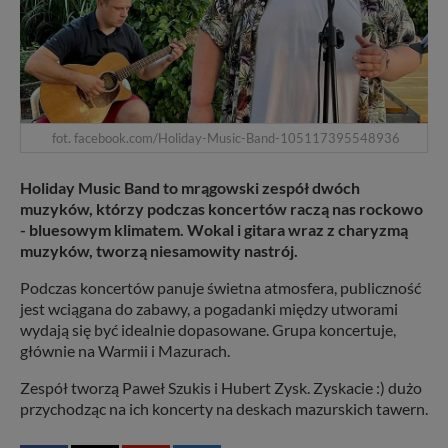
fot. facebook.com/Holiday-Music-Band-105117395548936
Holiday Music Band to mrągowski zespół dwóch
muzyków, którzy podczas koncertów raczą nas rockowo
- bluesowym klimatem. Wokal i gitara wraz z charyzmą
muzyków, tworzą niesamowity nastrój.
Podczas koncertów panuje świetna atmosfera, publiczność
jest wciągana do zabawy, a pogadanki między utworami
wydają się być idealnie dopasowane. Grupa koncertuje,
głównie na Warmii i Mazurach.
Zespół tworzą Paweł Szukis i Hubert Zysk. Zyskacie :) dużo
przychodząc na ich koncerty na deskach mazurskich tawern.