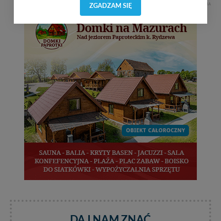
dostosować do Twoich preferencji. Twoje dane (w tym
ZGADZAM SIĘ
REKLAMA
pliki cookies) będą zapisywane w celu usprawnienia
serwisu (zapamiętywanie pozycji na mapach, ostatnie
wyszukania, ulubione miejsca, logowania, itp).
Bezpieczeństwo Twoich danych jest dla nas
priorytetowe, bez poinformowania Ciebie nie będziemy
zmieniać zakresu naszych uprawnień. Twoje dane są u
nas bezpieczne, jeśli masz wątpliwości co do naszych
intencji, zawsze możesz wycofać swoją zgodę. Więcej
informacji uzyskach w naszej
Polityce Prywatności
.
Klikając znak X lub przycisk PRZEJDŹ DO SERWISU
wyrażasz zgodę na przetwarzanie Twoich danych.
Nasz serwis nie wykorzystuje oraz nie udostępnia
Twoich danych innym podmiotom oraz osobom
trzecim. Wyjątkiem jest sytuacja, gdy przekazanie
Twoich danych jest elementem usługi (przekazanie
danych z formularza kontaktowego, przekazanie danych
w przypadku rezerwacji usług typu: nocleg, czartery,
itp). Więcej informacji o zasadach i funkcjonalności
serwisu w
Regulaminie Serwisu
.
Administratorem Twoich danych jest: Agencja
DAJ NAM ZNAĆ