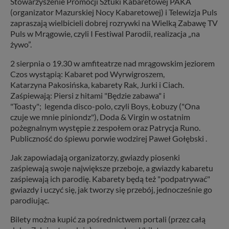
Stowarzyszenie Promocji Sztuki Kabaretowej PAKA
(organizator Mazurskiej Nocy Kabaretowej) i Telewizja Puls
zapraszają wielbicieli dobrej rozrywki na Wielką Zabawę TV
Puls w Mrągowie, czyli I Festiwal Parodii, realizacja „na
żywo”.
2 sierpnia o 19.30 w amfiteatrze nad mrągowskim jeziorem
Czos wystąpią: Kabaret pod Wyrwigroszem,
Katarzyna Pakosińska, kabarety Rak, Jurki i Ciach.
Zaśpiewają: Piersi z hitami "Będzie zabawa" i
"Toasty"; legenda disco-polo, czyli Boys, Łobuzy ("Ona
czuje we mnie piniondz"), Doda & Virgin w ostatnim
pożegnalnym występie z zespołem oraz Patrycja Runo.
Publiczność do śpiewu porwie wodzirej Paweł Gołębski .
Jak zapowiadają organizatorzy, gwiazdy piosenki
zaśpiewają swoje największe przeboje, a gwiazdy kabaretu
zaśpiewają ich parodię. Kabarety będą też "podpatrywać"
gwiazdy i uczyć się, jak tworzy się przebój, jednocześnie go
parodiując.
Bilety można kupić za pośrednictwem portali (przez całą