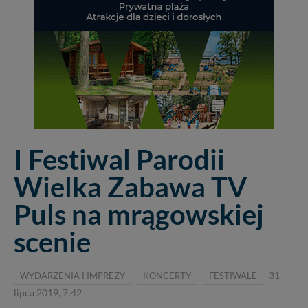
I Festiwal Parodii
Wielka Zabawa TV
Puls na mrągowskiej
scenie
WYDARZENIA I IMPREZY
KONCERTY
FESTIWALE
31
lipca 2019, 7:42