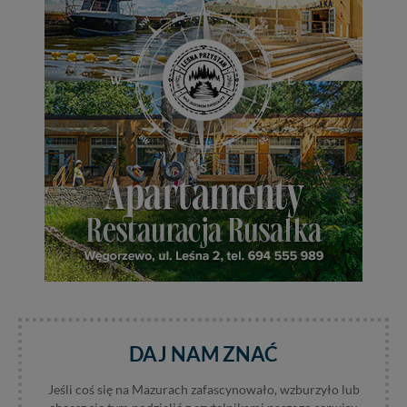
Administratorem Twoich danych jest: Agencja
Reklamowa Kreacja Monika Borkowska, z siedzibą ul.
Wiejska 17, 11-500 Giżycko. Możesz z nami
skontaktować się za pośrednictwem tej
strony
.
W każdej chwili możesz: zażądać dostępu do swoich
danych, zażądać ich poprawienia lub usunięcia,
zabronić ich przetwarzania. Pamiętaj jednak, że nie
zawsze jest możliwe techniczne zrealizowanie Twoich
praw w odniesieniu do informacji zawartych w plikach
cookies. Twoja przeglądarka umożliwia Ci skasowanie
tych plików - w pewnych przypadkach nie możemy tego
zrobić za Ciebie.
Dziękujemy, i życzmy miłego odkrywania Mazur na
nowo...
DAJ NAM ZNAĆ
Jeśli coś się na Mazurach zafascynowało, wzburzyło lub