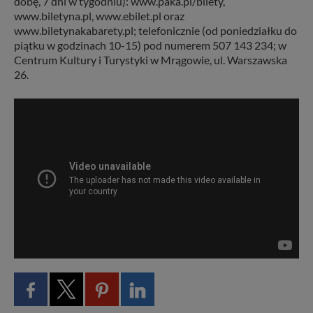
dobę, 7 dni w tygodniu): www.paka.pl/bilety,
www.biletyna.pl, www.ebilet.pl oraz
www.biletynakabarety.pl; telefonicznie (od poniedziałku do
piątku w godzinach 10-15) pod numerem 507 143 234; w
Centrum Kultury i Turystyki w Mrągowie, ul. Warszawska
26.