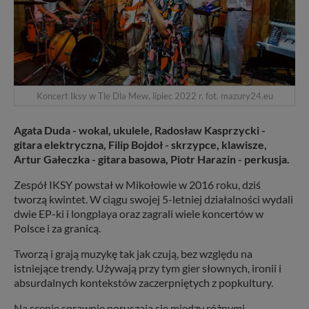
Koncert Iksy w Tle Dla Mew, lipiec 2022 r. fot. mazury24.eu
Agata Duda - wokal, ukulele, Radosław Kasprzycki -
gitara elektryczna, Filip Bojdoł - skrzypce, klawisze,
Artur Gałeczka - gitara basowa, Piotr Harazin - perkusja.
Zespół IKSY powstał w Mikołowie w 2016 roku, dziś
tworzą kwintet. W ciągu swojej 5-letniej działalności wydali
dwie EP-ki i longplaya oraz zagrali wiele koncertów w
Polsce i za granicą.
Tworzą i grają muzykę tak jak czują, bez względu na
istniejące trendy. Używają przy tym gier słownych, ironii i
absurdalnych kontekstów zaczerpniętych z popkultury.
Na scenie sprawnie poruszają się między różnymi