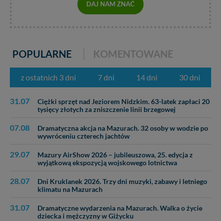
w przypadku rezerwacji usług typu: nocleg, czartery,
DAJ NAM ZNAĆ
itp). Więcej informacji o zasadach i funkcjonalności
serwisu w
Regulaminie Serwisu
.
Administratorem Twoich danych jest: Agencja
Reklamowa Kreacja Monika Borkowska, z siedzibą ul.
POPULARNE
KOMENTOWANE
Wiejska 17, 11-500 Giżycko. Możesz z nami
skontaktować się za pośrednictwem tej
strony
.
z ostatnich 3 dni
7 dni
14 dni
30 dni
W każdej chwili możesz: zażądać dostępu do swoich
danych, zażądać ich poprawienia lub usunięcia,
31.07
Ciężki sprzęt nad Jeziorem Nidzkim. 63-latek zapłaci 20
zabronić ich przetwarzania. Pamiętaj jednak, że nie
tysięcy złotych za zniszczenie linii brzegowej
zawsze jest możliwe techniczne zrealizowanie Twoich
praw w odniesieniu do informacji zawartych w plikach
07.08
Dramatyczna akcja na Mazurach. 32 osoby w wodzie po
cookies. Twoja przeglądarka umożliwia Ci skasowanie
wywróceniu czterech jachtów
tych plików - w pewnych przypadkach nie możemy tego
29.07
zrobić za Ciebie.
Mazury AirShow 2026 – jubileuszowa, 25. edycja z
wyjątkową ekspozycją wojskowego lotnictwa
Dziękujemy, i życzmy miłego odkrywania Mazur na
28.07
Dni Kruklanek 2026. Trzy dni muzyki, zabawy i letniego
nowo...
klimatu na Mazurach
31.07
Dramatyczne wydarzenia na Mazurach. Walka o życie
dziecka i mężczyzny w Giżycku