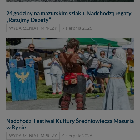
24 godziny na mazurskim szlaku. Nadchodzą regaty
„Ratujmy Dezety”
WYDARZENIA I IMPREZY
7 sierpnia 2026
Nadchodzi Festiwal Kultury Średniowiecza Masuria
w Rynie
WYDARZENIA I IMPREZY
4 sierpnia 2026