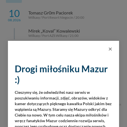
10
Tomasz Gr0m Paciorek
Wilkasy / Port Resort Niegocin / 20:00
08.2026
Mirek „Koval” Kowalewski
Wilkasy / Port AZS Wilkasy / 21:00
×
Jazz Friends
Kolonia Rybacka / Przystań Nautica / 22:30
Drogi miłośniku Mazur
KRiSU Krzysztof Bańka
Ogonki / Port Ognisty Ptak / 20:30
:)
Roman Tkaczyk
Kietlice / Stanica Wodna Kietlice / 21:00
Cieszymy się, że odwiedziłeś nasz serwis w
poszukiwaniu informacji, zdjęć, obrazów, widoków z
kamer dotyczących pięknego kawałka Polski jakim bez
REKLAMA
wątpienia są Mazury. Staramy się Mazury odkryć dla
Ciebie na nowo. W tym celu nasza ekipa miłośników i
wręcz fanatyków Mazur codziennie rozwija serwis,
poprzez jego rozbudowę oraz dostarczanie nowych