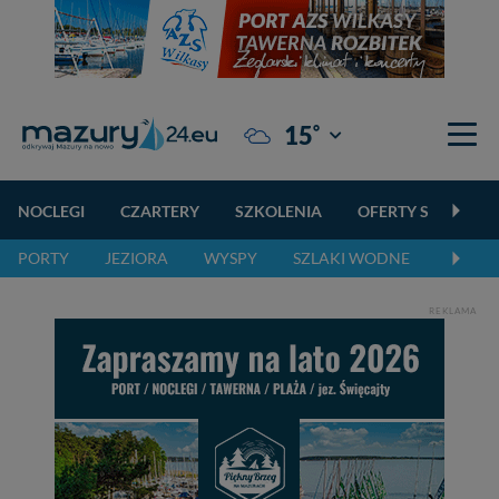
°
15
Giżycko
NOCLEGI
CZARTERY
SZKOLENIA
OFERTY SPECJALN
PORTY
JEZIORA
WYSPY
SZLAKI WODNE
SZLAK
REKLAMA