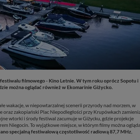
o festiwalu filmowego - Kino Letnie. W tym roku oprócz Sopotu i
ędzie można oglądać również w Ekomarinie Giżycko.
ałe wakacje, w niepowtarzalnej scenerii przyrody nad morzem, w
e oraz zakopiański Plac Niepodległości przy Krupówkach zamieni
ne wtorki i środy festiwal zacumuje w Giżycku, gdzie projekcje
rem Niegocin. To wyjątkowe miejsce, w którym filmy można ogląd
ano specjalną festiwalową częstotliwość radiową 87,7 MHz
,