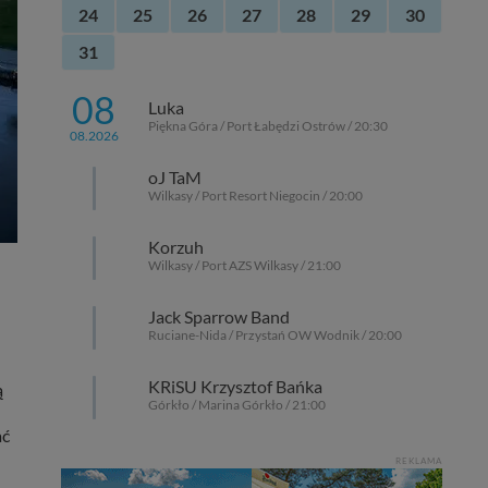
24
25
26
27
28
29
30
31
08
Luka
Piękna Góra / Port Łabędzi Ostrów / 20:30
08.2026
oJ TaM
Wilkasy / Port Resort Niegocin / 20:00
Korzuh
Wilkasy / Port AZS Wilkasy / 21:00
Jack Sparrow Band
Ruciane-Nida / Przystań OW Wodnik / 20:00
KRiSU Krzysztof Bańka
ą
Górkło / Marina Górkło / 21:00
ać
REKLAMA