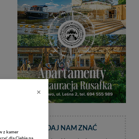
×
DAJ NAM ZNAĆ
ów z kamer
ryć dla Ciebie na