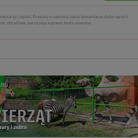
mentarzy i opinii. Prosimy o zamieszczanie komentarzy dotyczących
rne, obraźliwe, naruszające prawo będą usuwane.