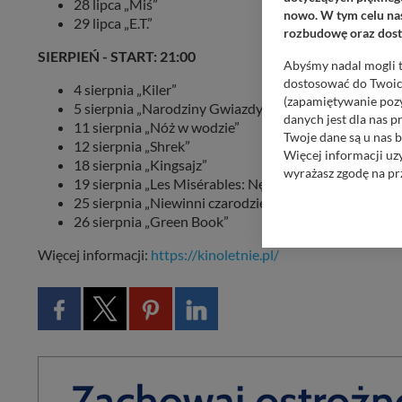
28 lipca „Miś”
nowo. W tym celu nas
29 lipca „E.T.”
rozbudowę oraz dosta
SIERPIEŃ - START: 21:00
Abyśmy nadal mogli t
dostosować do Twoich
4 sierpnia „Kiler”
(zapamiętywanie pozy
5 sierpnia „Narodziny Gwiazdy”
danych jest dla nas 
11 sierpnia „Nóż w wodzie”
Twoje dane są u nas b
12 sierpnia „Shrek”
Więcej informacji uz
18 sierpnia „Kingsajz”
wyrażasz zgodę na pr
19 sierpnia „Les Misérables: Nędznicy”
25 sierpnia „Niewinni czarodzieje”
Nasz serwis nie wyk
26 sierpnia „Green Book”
Wyjątkiem jest sytua
kontaktowego, przekaz
Więcej informacji:
https://kinoletnie.pl/
zasadach i funkcjona
Administratorem Twoi
11-500 Giżycko. Może
W każdej chwili może
przetwarzania. Pamię
informacji zawartych
przypadkach nie może