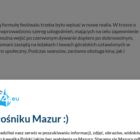
formułę festiwalu trzeba było wpisać w nowe realia. W trosce o
go wprowadzono szereg udogodnień, mających na celu zapewnienie
e można wejść po czerwonym dywanie dopiero po dobrowolnym,
omani zasiądą na leżakach i ławach góralskich ustawionych w
s społeczny. Podczas seansów, zarówno obsługa kina, jak i
ośniku Mazur :)
iedziłeś nasz serwis w poszukiwaniu informacji, zdjęć, obrazów, widok
 kawałka Polski jakim bez wątpienia są Mazury. Staramy się Mazury odk