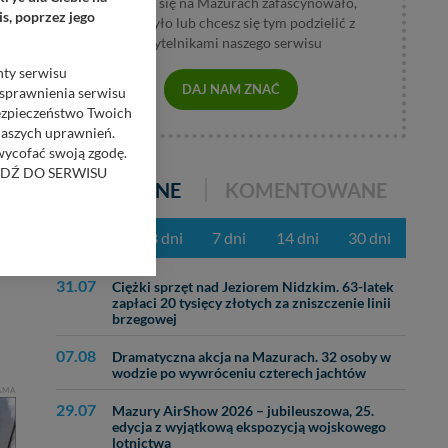
Jeśli coś się na Mazurach zafascynowało,
s, poprzez jego
wzburzyło lub chcesz się tym podzielić z
czytelnikami naszego serwisu
nty serwisu
DAJ NAM ZNAĆ
usprawnienia serwisu
Bezpieczeństwo Twoich
naszych uprawnień.
 wycofać swoją zgodę.
RZEJDŹ DO SERWISU
POPULARNE
KOMENTOWANE
bom trzecim.
z ostatnich 3 dni
7 dni
14 dni
30 dni
anych z formularza
ięcej informacji o
31.07
Ciężki sprzęt nad Jeziorem Nidzkim. 63-latek
zapłaci 20 tysięcy złotych za zniszczenie linii
brzegowej
bą ul. Wiejska 17,
07.08
Dramatyczna akcja na Mazurach. 32 osoby w
wodzie po wywróceniu czterech jachtów
ęcia, zabronić ich
AMA
praw w odniesieniu do
29.07
Mazury AirShow 2026 – jubileuszowa, 25.
lików - w pewnych
edycja z wyjątkową ekspozycją wojskowego
lotnictwa