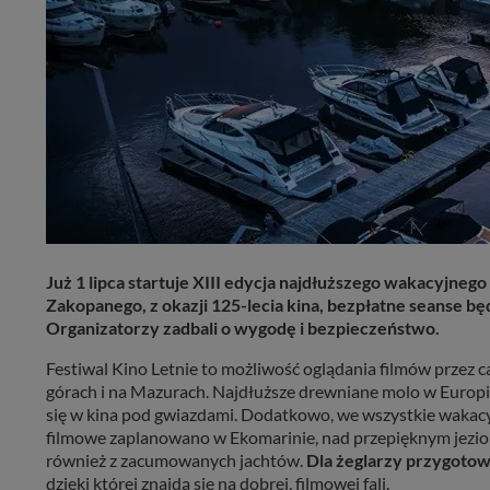
Już 1 lipca startuje XIII edycja najdłuższego wakacyjneg
Zakopanego, z okazji 125-lecia kina, bezpłatne seanse b
Organizatorzy zadbali o wygodę i bezpieczeństwo.
Festiwal Kino Letnie to możliwość oglądania filmów przez c
górach i na Mazurach. Najdłuższe drewniane molo w Europi
się w kina pod gwiazdami. Dodatkowo, we wszystkie wakacyj
filmowe zaplanowano w Ekomarinie, nad przepięknym jezio
również z zacumowanych jachtów.
Dla żeglarzy przygotow
dzięki której znajdą się na dobrej, filmowej fali.