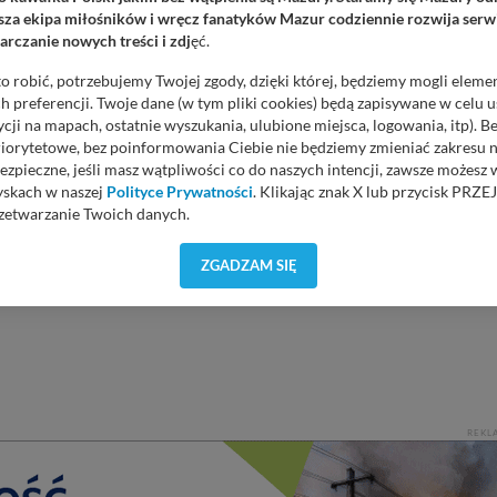
za ekipa miłośników i wręcz fanatyków Mazur codziennie rozwija serwi
rczanie nowych treści i zdj
ęć.
o robić, potrzebujemy Twojej zgody, dzięki której, będziemy mogli eleme
 preferencji. Twoje dane (w tym pliki cookies) będą zapisywane w celu 
cji na mapach, ostatnie wyszukania, ulubione miejsca, logowania, itp). 
priorytetowe, bez poinformowania Ciebie nie będziemy zmieniać zakresu 
ezpieczne, jeśli masz wątpliwości co do naszych intencji, zawsze możesz
yskach w naszej
Polityce Prywatności
. Klikając znak X lub przycisk P
zetwarzanie Twoich danych.
orzystuje oraz nie udostępnia Twoich danych innym podmiotom oraz oso
ZGADZAM SIĘ
cja, gdy przekazanie Twoich danych jest elementem usługi (przekazanie d
anie danych w przypadku rezerwacji usług typu: nocleg, czartery, itp). W
lności serwisu w
Regulaminie Serwisu
.
ch danych jest: Agencja Reklamowa Kreacja Monika Borkowska, z siedzi
sz z nami skontaktować się za pośrednictwem tej
strony
.
sz: zażądać dostępu do swoich danych, zażądać ich poprawienia lub usuni
REKL
taj jednak, że nie zawsze jest możliwe techniczne zrealizowanie Twoich 
 w plikach cookies. Twoja przeglądarka umożliwia Ci skasowanie tych p
my tego zrobić za Ciebie.