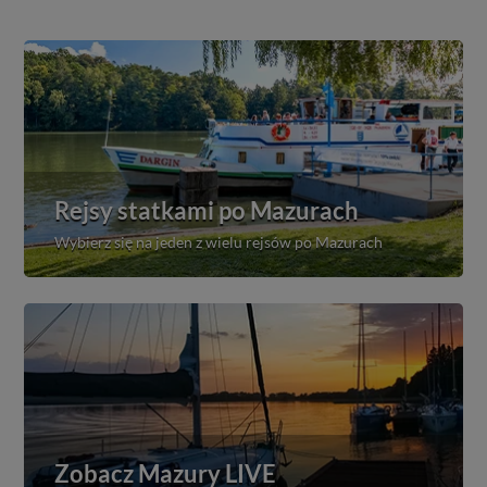
Rejsy statkami po Mazurach
Wybierz się na jeden z wielu rejsów po Mazurach
Zobacz Mazury LIVE