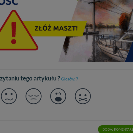
 miłego odkrywania Mazur na nowo...
czytaniu tego artykułu ?
Głosów: 7
DODAJ KOMENTAR