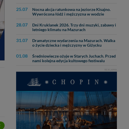
25.07
Nocna akcja ratunkowa na jeziorze Kisajno.
Wywrócona łódź i mężczyzna w wodzie
28.07
Dni Kruklanek 2026. Trzy dni muzyki, zabawy i
letniego klimatu na Mazurach
31.07
Dramatyczne wydarzenia na Mazurach. Walka
o życie dziecka i mężczyzny w Giżycku
01.08
Średniowiecze ożyje w Starych Juchach. Przed
nami kolejna edycja kultowego festiwalu
REKLAMA
Z