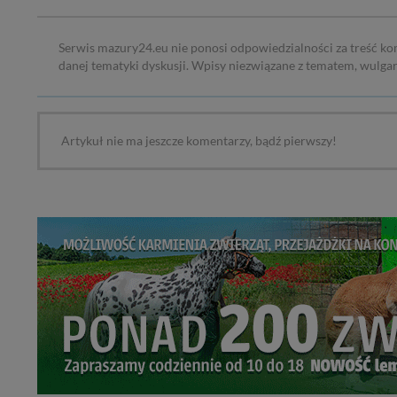
Serwis mazury24.eu nie ponosi odpowiedzialności za treść ko
danej tematyki dyskusji. Wpisy niezwiązane z tematem, wulga
Artykuł nie ma jeszcze komentarzy, bądź pierwszy!