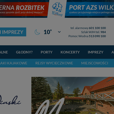
tel. alarmowy
601 100 100
°
10
I IMPREZY
Giżycko
Szlak WJM tel.
984
Pomoc Wodna
513 090 100
ALNE
GŁODNY?
PORTY
KONCERTY
IMPREZY
A
LAKI KAJAKOWE
REJSY WYCIECZKOWE
MIEJSCOWOŚCI