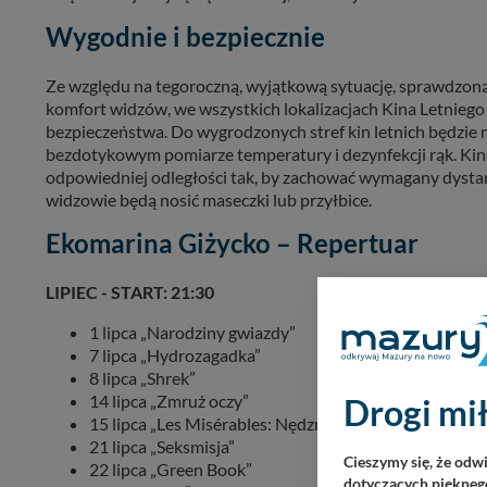
Wygodnie i bezpiecznie
Ze względu na tegoroczną, wyjątkową sytuację, sprawdzoną 
komfort widzów, we wszystkich lokalizacjach Kina Letnie
bezpieczeństwa. Do wygrodzonych stref kin letnich będzi
bezdotykowym pomiarze temperatury i dezynfekcji rąk. Kin
odpowiedniej odległości tak, by zachować wymagany dystan
widzowie będą nosić maseczki lub przyłbice.
Ekomarina Giżycko – Repertuar
LIPIEC - START: 21:30
1 lipca „Narodziny gwiazdy”
7 lipca „Hydrozagadka”
8 lipca „Shrek”
14 lipca „Zmruż oczy”
Drogi mił
15 lipca „Les Misérables: Nędznicy”
21 lipca „Seksmisja”
Cieszymy się, że odw
22 lipca „Green Book”
dotyczących pięknego