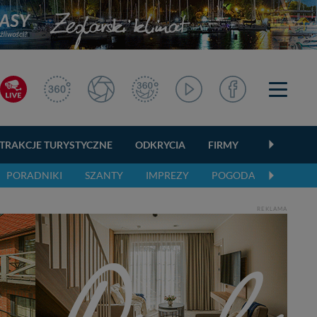
TRAKCJE TURYSTYCZNE
ODKRYCIA
FIRMY
OGŁOSZEN
PORADNIKI
SZANTY
IMPREZY
POGODA
REKLAMA