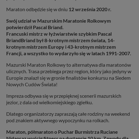
Maraton odbędzie się w dniu
12 września 2020 r.
Swój udział w Mazurskim Maratonie Rolkowym
potwierdził Pascal Briand.
Francuski mistrz w łyżwiarstwie szybkim Pascal
BriandBriand był 8-krotnym mistrzem świata, 14-
krotnym mistrzem Europy i 43-krotnym mistrzem
Francji, a wszystko to wydarzyło się w latach 1991-2007.
Mazurski Maraton Rolkowy to alternatywa dla maratonów
ulicznych. Trasa przebiega przez region, który jako jedyny w
Europie znalazł się w gronie finalistów konkursu na Siedem
Nowych Cudów Świata!
Impreza odbywa się w przepięknej scenerii mazurskich
jezior, z dala od wielkomiejskiego zgiełku.
Dlatego organizatorzy zapraszają całe rodziny na weekend
pod znakiem aktywnego wypoczynku na rolkach.
Maraton, półmaraton o Puchar Burmistrza Ruciane
Nida
oraz wyścig fitness na dystansie 10 km. Zawody dla