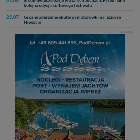
Średniowiecze ożyje w Starych Juchach. Przed nami
kolejna edycja kultowego festiwalu
25.07
Groźne zderzenie skutera i motorówki na jeziorze
Niegocin
REKLAMA