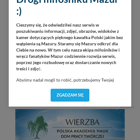
08
Luka
:)
Piękna Góra / Port Łabędzi Ostrów / 20:30
08.2026
oJ TaM
Cieszymy się, że odwiedziłeś nasz serwis w
Wilkasy / Port Resort Niegocin / 20:00
poszukiwaniu informacji, zdjęć, obrazów, widoków z
kamer dotyczących pięknego kawałka Polski jakim bez
wątpienia są Mazury. Staramy się Mazury odkryć dla
Korzuh
Ciebie na nowo. W tym celu nasza ekipa miłośników i
Wilkasy / Port AZS Wilkasy / 21:00
wręcz fanatyków Mazur codziennie rozwija serwis,
poprzez jego rozbudowę oraz dostarczanie nowych
Jack Sparrow Band
treści i zdj
ęć.
Ruciane-Nida / Przystań OW Wodnik / 20:00
Abyśmy nadal mogli to robić, potrzebujemy Twojej
KRiSU Krzysztof Bańka
zgody, dzięki której, będziemy mogli elementy serwisu
Górkło / Marina Górkło / 21:00
dostosować do Twoich preferencji. Twoje dane (w tym
ZGADZAM SIĘ
pliki cookies) będą zapisywane w celu usprawnienia
serwisu (zapamiętywanie pozycji na mapach, ostatnie
REKLAMA
wyszukania, ulubione miejsca, logowania, itp).
Bezpieczeństwo Twoich danych jest dla nas
priorytetowe, bez poinformowania Ciebie nie będziemy
zmieniać zakresu naszych uprawnień. Twoje dane są u
nas bezpieczne, jeśli masz wątpliwości co do naszych