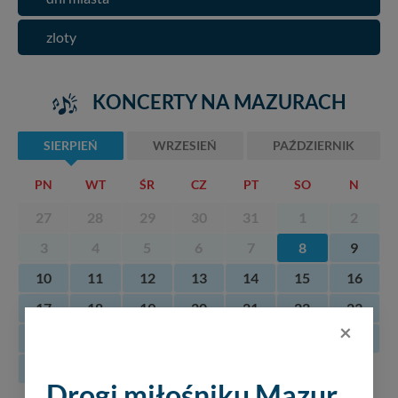
zloty
KONCERTY NA MAZURACH
SIERPIEŃ
WRZESIEŃ
PAŹDZIERNIK
PN
WT
ŚR
CZ
PT
SO
N
27
28
29
30
31
1
2
3
4
5
6
7
8
9
10
11
12
13
14
15
16
17
18
19
20
21
22
23
×
24
25
26
27
28
29
30
31
Drogi miłośniku Mazur