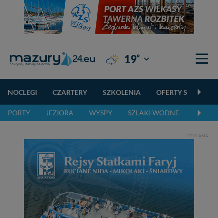
°
19
Giżycko
NOCLEGI
CZARTERY
SZKOLENIA
OFERTY SPECJALN
PORTY
JEZIORA
WYSPY
SZLAKI WODNE
SZLAK
REKLAMA