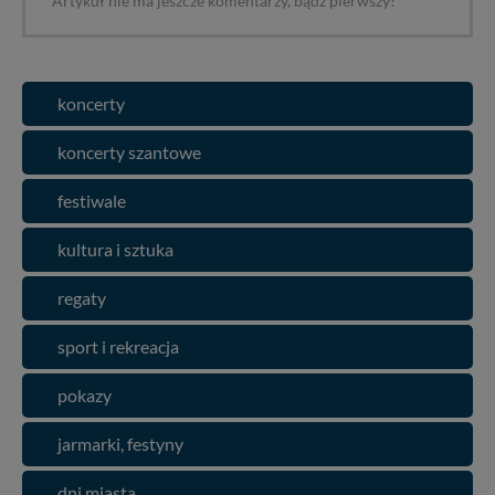
Artykuł nie ma jeszcze komentarzy, bądź pierwszy!
koncerty
koncerty szantowe
festiwale
kultura i sztuka
regaty
sport i rekreacja
pokazy
jarmarki, festyny
dni miasta