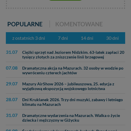
praw w odniesieniu do informacji zawartych w plikach
cookies. Twoja przeglądarka umożliwia Ci skasowanie
tych plików - w pewnych przypadkach nie możemy tego
zrobić za Ciebie.
POPULARNE
KOMENTOWANE
Dziękujemy, i życzmy miłego odkrywania Mazur na
nowo...
z ostatnich 3 dni
7 dni
14 dni
30 dni
31.07
Ciężki sprzęt nad Jeziorem Nidzkim. 63-latek zapłaci 20
tysięcy złotych za zniszczenie linii brzegowej
07.08
Dramatyczna akcja na Mazurach. 32 osoby w wodzie po
wywróceniu czterech jachtów
29.07
Mazury AirShow 2026 – jubileuszowa, 25. edycja z
wyjątkową ekspozycją wojskowego lotnictwa
28.07
Dni Kruklanek 2026. Trzy dni muzyki, zabawy i letniego
klimatu na Mazurach
31.07
Dramatyczne wydarzenia na Mazurach. Walka o życie
dziecka i mężczyzny w Giżycku
01.08