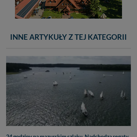
INNE ARTYKUŁY Z TEJ KATEGORII
24 godziny na mazurskim szlaku. Nadchodzą regaty