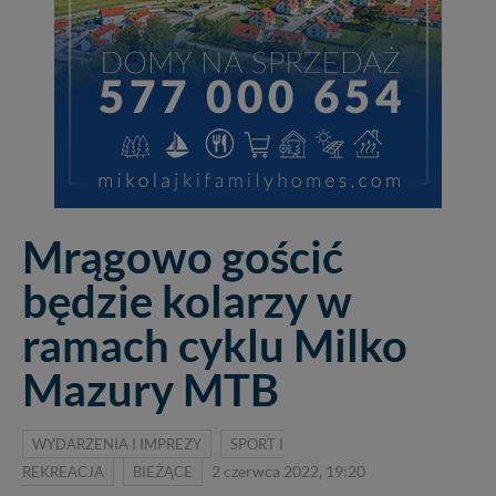
Mrągowo gościć
będzie kolarzy w
ramach cyklu Milko
Mazury MTB
WYDARZENIA I IMPREZY
SPORT I
REKREACJA
BIEŻĄCE
2 czerwca 2022, 19:20