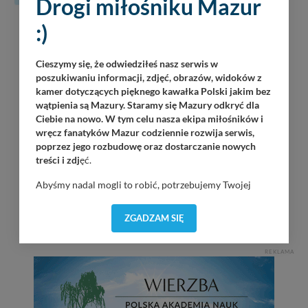
Drogi miłośniku Mazur
07
:)
Martinz Band
Piękna Góra / Port Łabędzi Ostrów / 20:30
08.2026
Cieszymy się, że odwiedziłeś nasz serwis w
Załoga Dr. Bryga
poszukiwaniu informacji, zdjęć, obrazów, widoków z
Wilkasy / Port Resort Niegocin / 20:00
kamer dotyczących pięknego kawałka Polski jakim bez
wątpienia są Mazury. Staramy się Mazury odkryć dla
OKAW Sztorm
Ciebie na nowo. W tym celu nasza ekipa miłośników i
Wilkasy / Port PTTK Wilkasy / 21:00
wręcz fanatyków Mazur codziennie rozwija serwis,
poprzez jego rozbudowę oraz dostarczanie nowych
Dolaroova
treści i zdj
ęć.
Wilkasy / Port AZS Wilkasy / 21:00
Abyśmy nadal mogli to robić, potrzebujemy Twojej
zgody, dzięki której, będziemy mogli elementy serwisu
Tomasz Gr0m Paciorek
dostosować do Twoich preferencji. Twoje dane (w tym
Górkło / Marina Górkło / 21:00
ZGADZAM SIĘ
pliki cookies) będą zapisywane w celu usprawnienia
serwisu (zapamiętywanie pozycji na mapach, ostatnie
wyszukania, ulubione miejsca, logowania, itp).
REKLAMA
Bezpieczeństwo Twoich danych jest dla nas
priorytetowe, bez poinformowania Ciebie nie będziemy
zmieniać zakresu naszych uprawnień. Twoje dane są u