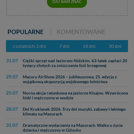
zawsze jest możliwe techniczne zrealizowanie Twoich
DAJ NAM ZNAĆ
praw w odniesieniu do informacji zawartych w plikach
cookies. Twoja przeglądarka umożliwia Ci skasowanie
tych plików - w pewnych przypadkach nie możemy tego
zrobić za Ciebie.
POPULARNE
KOMENTOWANE
Dziękujemy, i życzmy miłego odkrywania Mazur na
nowo...
z ostatnich 3 dni
7 dni
14 dni
30 dni
31.07
Ciężki sprzęt nad Jeziorem Nidzkim. 63-latek zapłaci 20
tysięcy złotych za zniszczenie linii brzegowej
29.07
Mazury AirShow 2026 – jubileuszowa, 25. edycja z
wyjątkową ekspozycją wojskowego lotnictwa
25.07
Nocna akcja ratunkowa na jeziorze Kisajno. Wywrócona
łódź i mężczyzna w wodzie
28.07
Dni Kruklanek 2026. Trzy dni muzyki, zabawy i letniego
klimatu na Mazurach
31.07
Dramatyczne wydarzenia na Mazurach. Walka o życie
dziecka i mężczyzny w Giżycku