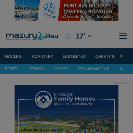
°
17
Giżycko
NOCLEGI
CZARTERY
SZKOLENIA
OFERTY SPECJALN
PORTY
JEZIORA
WYSPY
SZLAKI WODNE
SZLAK
REKLAMA