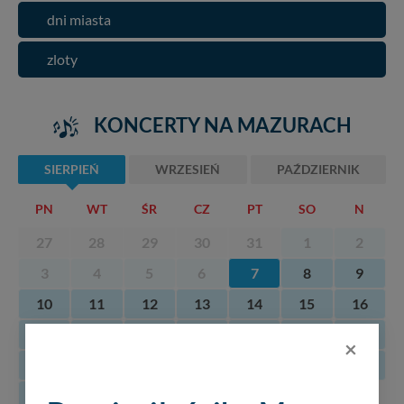
dni miasta
zloty
KONCERTY NA MAZURACH
SIERPIEŃ
WRZESIEŃ
PAŹDZIERNIK
PN
WT
ŚR
CZ
PT
SO
N
27
28
29
30
31
1
2
3
4
5
6
7
8
9
10
11
12
13
14
15
16
17
18
19
20
21
22
23
×
24
25
26
27
28
29
30
31