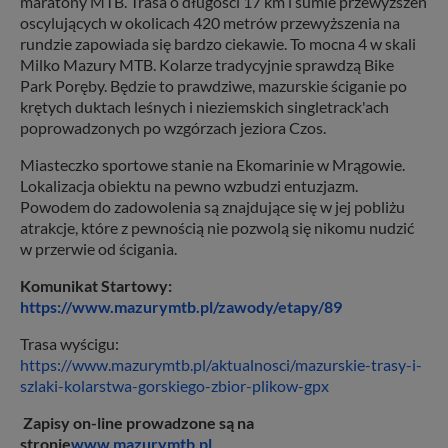
maratony MTB. Trasa o długości 17 km i sumie przewyższeń
oscylujących w okolicach 420 metrów przewyższenia na
rundzie zapowiada się bardzo ciekawie. To mocna 4 w skali
Milko Mazury MTB. Kolarze tradycyjnie sprawdzą Bike
Park Poręby. Będzie to prawdziwe, mazurskie ściganie po
krętych duktach leśnych i nieziemskich singletrack'ach
poprowadzonych po wzgórzach jeziora Czos.
Miasteczko sportowe stanie na Ekomarinie w Mrągowie.
Lokalizacja obiektu na pewno wzbudzi entuzjazm.
Powodem do zadowolenia są znajdujące się w jej pobliżu
atrakcje, które z pewnością nie pozwolą się nikomu nudzić
w przerwie od ścigania.
Komunikat Startowy:
https://www.mazurymtb.pl/zawody/etapy/89
Trasa wyścigu:
https://www.mazurymtb.pl/aktualnosci/mazurskie-trasy-i-
szlaki-kolarstwa-gorskiego-zbior-plikow-gpx
Zapisy on-line prowadzone są na
stronie
www.mazurymtb.pl
.