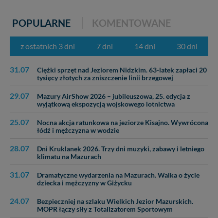
informacji uzyskach w naszej
Polityce Prywatności
.
Klikając znak X lub przycisk PRZEJDŹ DO SERWISU
POPULARNE
KOMENTOWANE
wyrażasz zgodę na przetwarzanie Twoich danych.
Nasz serwis nie wykorzystuje oraz nie udostępnia
z ostatnich 3 dni
7 dni
14 dni
30 dni
Twoich danych innym podmiotom oraz osobom
trzecim. Wyjątkiem jest sytuacja, gdy przekazanie
31.07
Twoich danych jest elementem usługi (przekazanie
Ciężki sprzęt nad Jeziorem Nidzkim. 63-latek zapłaci 20
tysięcy złotych za zniszczenie linii brzegowej
danych z formularza kontaktowego, przekazanie danych
w przypadku rezerwacji usług typu: nocleg, czartery,
29.07
Mazury AirShow 2026 – jubileuszowa, 25. edycja z
itp). Więcej informacji o zasadach i funkcjonalności
wyjątkową ekspozycją wojskowego lotnictwa
serwisu w
Regulaminie Serwisu
.
25.07
Nocna akcja ratunkowa na jeziorze Kisajno. Wywrócona
Administratorem Twoich danych jest: Agencja
łódź i mężczyzna w wodzie
Reklamowa Kreacja Monika Borkowska, z siedzibą ul.
Wiejska 17, 11-500 Giżycko. Możesz z nami
28.07
Dni Kruklanek 2026. Trzy dni muzyki, zabawy i letniego
skontaktować się za pośrednictwem tej
strony
.
klimatu na Mazurach
W każdej chwili możesz: zażądać dostępu do swoich
31.07
Dramatyczne wydarzenia na Mazurach. Walka o życie
danych, zażądać ich poprawienia lub usunięcia,
dziecka i mężczyzny w Giżycku
zabronić ich przetwarzania. Pamiętaj jednak, że nie
24.07
Bezpieczniej na szlaku Wielkich Jezior Mazurskich.
zawsze jest możliwe techniczne zrealizowanie Twoich
MOPR łączy siły z Totalizatorem Sportowym
praw w odniesieniu do informacji zawartych w plikach