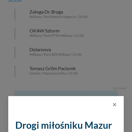
08.2026
Załoga Dr. Bryga
Wilkasy / Port Resort Niegocin / 20:00
OKAW Sztorm
Wilkasy / Port PTTK Wilkasy / 21:00
Dolaroova
Wilkasy / Port AZS Wilkasy / 21:00
Tomasz Gr0m Paciorek
Górkło / Marina Górkło / 21:00
REKLAMA
×
Drogi miłośniku Mazur