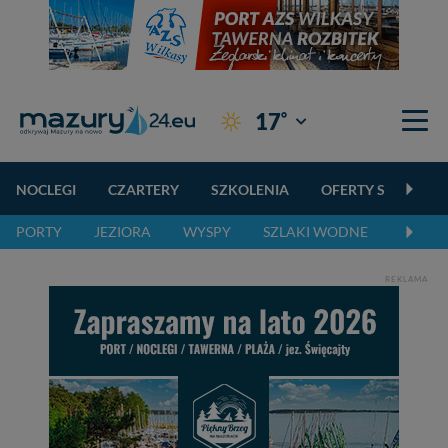
°
17
Giżycko
NOCLEGI
CZARTERY
SZKOLENIA
OFERTY SPECJALN
PORTY
JEZIORA
WYSPY
SZLAKI WODNE
SZLAK
REKLAMA