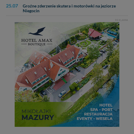
cookies. Twoja przeglądarka umożliwia Ci skasowanie
25.07
Groźne zderzenie skutera i motorówki na jeziorze
tych plików - w pewnych przypadkach nie możemy tego
Niegocin
zrobić za Ciebie.
REKLAMA
Dziękujemy, i życzmy miłego odkrywania Mazur na
nowo...