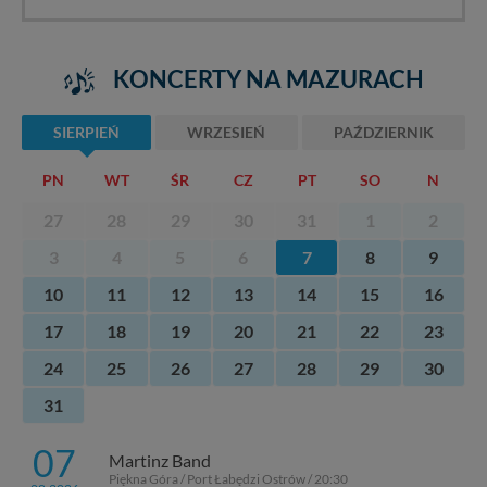
KONCERTY NA MAZURACH
SIERPIEŃ
WRZESIEŃ
PAŹDZIERNIK
PN
WT
ŚR
CZ
PT
SO
N
27
28
29
30
31
1
2
3
4
5
6
7
8
9
10
11
12
13
14
15
16
17
18
19
20
21
22
23
24
25
26
27
28
29
30
31
07
Martinz Band
Piękna Góra / Port Łabędzi Ostrów / 20:30