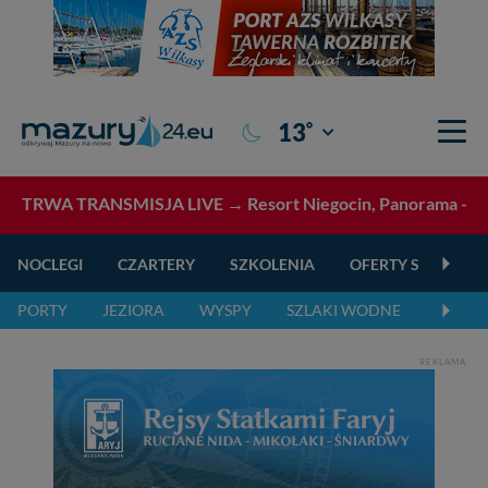
°
13
Giżycko
TRWA TRANSMISJA LIVE →
Resort Niegocin, Panorama - tr
NOCLEGI
CZARTERY
SZKOLENIA
OFERTY SPECJALN
PORTY
JEZIORA
WYSPY
SZLAKI WODNE
SZLAK
REKLAMA