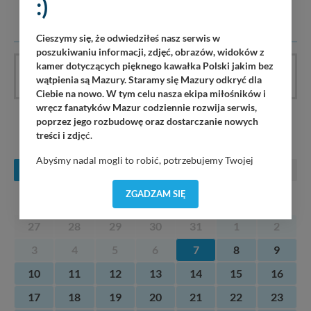
:)
tematem, wulgarne, obraźliwe, naruszające prawo będą
usuwane.
Cieszymy się, że odwiedziłeś nasz serwis w
poszukiwaniu informacji, zdjęć, obrazów, widoków z
kamer dotyczących pięknego kawałka Polski jakim bez
Artykuł nie ma jeszcze komentarzy, bądź pierwszy!
wątpienia są Mazury. Staramy się Mazury odkryć dla
Ciebie na nowo. W tym celu nasza ekipa miłośników i
wręcz fanatyków Mazur codziennie rozwija serwis,
poprzez jego rozbudowę oraz dostarczanie nowych
KONCERTY NA MAZURACH
treści i zdj
ęć.
Abyśmy nadal mogli to robić, potrzebujemy Twojej
SIERPIEŃ
WRZESIEŃ
PAŹDZIERNIK
zgody, dzięki której, będziemy mogli elementy serwisu
dostosować do Twoich preferencji. Twoje dane (w tym
ZGADZAM SIĘ
PN
WT
ŚR
CZ
PT
SO
N
pliki cookies) będą zapisywane w celu usprawnienia
serwisu (zapamiętywanie pozycji na mapach, ostatnie
27
28
29
30
31
1
2
wyszukania, ulubione miejsca, logowania, itp).
Bezpieczeństwo Twoich danych jest dla nas
3
4
5
6
7
8
9
priorytetowe, bez poinformowania Ciebie nie będziemy
zmieniać zakresu naszych uprawnień. Twoje dane są u
10
11
12
13
14
15
16
nas bezpieczne, jeśli masz wątpliwości co do naszych
17
18
19
20
21
22
23
intencji, zawsze możesz wycofać swoją zgodę. Więcej