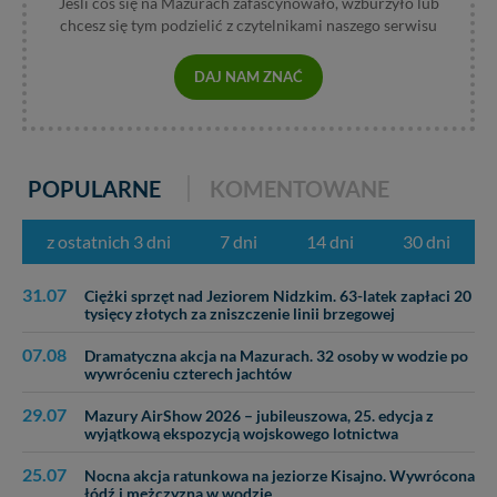
Jeśli coś się na Mazurach zafascynowało, wzburzyło lub
chcesz się tym podzielić z czytelnikami naszego serwisu
DAJ NAM ZNAĆ
POPULARNE
KOMENTOWANE
z ostatnich 3 dni
7 dni
14 dni
30 dni
31.07
Ciężki sprzęt nad Jeziorem Nidzkim. 63-latek zapłaci 20
tysięcy złotych za zniszczenie linii brzegowej
07.08
Dramatyczna akcja na Mazurach. 32 osoby w wodzie po
wywróceniu czterech jachtów
29.07
Mazury AirShow 2026 – jubileuszowa, 25. edycja z
wyjątkową ekspozycją wojskowego lotnictwa
25.07
Nocna akcja ratunkowa na jeziorze Kisajno. Wywrócona
łódź i mężczyzna w wodzie