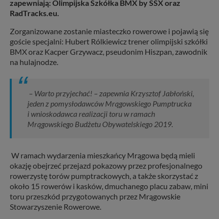
zapewniają: Olimpijska Szkółka BMX by SSX oraz
RadTracks.eu.
Zorganizowane zostanie miasteczko rowerowe i pojawią się
goście specjalni: Hubert Rólkiewicz trener olimpijski szkółki
BMX oraz Kacper Grzywacz, pseudonim Hiszpan, zawodnik
na hulajnodze.
– Warto przyjechać! – zapewnia Krzysztof Jabłoński,
jeden z pomysłodawców Mrągowskiego Pumptrucka
i wnioskodawca realizacji toru w ramach
Mrągowskiego Budżetu Obywatelskiego 2019.
W ramach wydarzenia mieszkańcy Mrągowa będą mieli
okazję obejrzeć przejazd pokazowy przez profesjonalnego
rowerzystę torów pumptrackowych, a także skorzystać z
około 15 rowerów i kasków, dmuchanego placu zabaw, mini
toru przeszkód przygotowanych przez Mrągowskie
Stowarzyszenie Rowerowe.