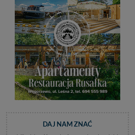
cookies. Twoja przeglądarka umożliwia Ci skasowanie
tych plików - w pewnych przypadkach nie możemy tego
zrobić za Ciebie.
Dziękujemy, i życzmy miłego odkrywania Mazur na
nowo...
DAJ NAM ZNAĆ