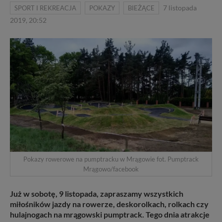
SPORT I REKREACJA
POKAZY
BIEŻĄCE
7 listopada
2019, 20:52
Pokazy rowerowe na pumptracku w Mrągowie fot. Pumptrack
Mrągowo/facebook
Już w sobotę, 9 listopada, zapraszamy wszystkich
miłośników jazdy na rowerze, deskorolkach, rolkach czy
hulajnogach na mrągowski pumptrack. Tego dnia atrakcje