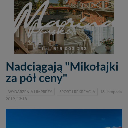
Nadciągają "Mikołajki
za pół ceny"
WYDARZENIA I IMPREZY
SPORT I REKREACJA
18 listopada
2019, 13:18