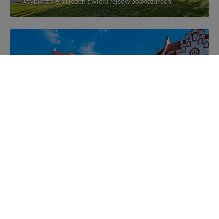
Wybierz się na jeden z wielu rejsów po Mazurach
Mazurskie miejscowości
Poznaj mazurskie miejscowości, wsie i siedliska