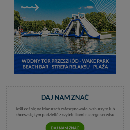
Reklamowa Kreacja Monika Borkowska, z siedzibą ul.
Wiejska 17, 11-500 Giżycko. Możesz z nami
skontaktować się za pośrednictwem tej
strony
.
W każdej chwili możesz: zażądać dostępu do swoich
danych, zażądać ich poprawienia lub usunięcia,
zabronić ich przetwarzania. Pamiętaj jednak, że nie
zawsze jest możliwe techniczne zrealizowanie Twoich
praw w odniesieniu do informacji zawartych w plikach
cookies. Twoja przeglądarka umożliwia Ci skasowanie
tych plików - w pewnych przypadkach nie możemy tego
zrobić za Ciebie.
Dziękujemy, i życzmy miłego odkrywania Mazur na
nowo...
DAJ NAM ZNAĆ
Jeśli coś się na Mazurach zafascynowało, wzburzyło lub
chcesz się tym podzielić z czytelnikami naszego serwisu
DAJ NAM ZNAĆ