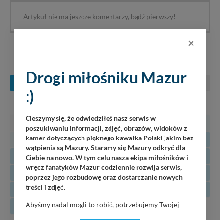
Artykuł nie ma jeszcze komentarzy, bądź pierwszy!
×
KONCERTY NA MAZURACH
Drogi miłośniku Mazur
SIERPIEŃ
WRZESIEŃ
PAŹDZIERNIK
:)
PN
WT
ŚR
CZ
PT
SO
N
Cieszymy się, że odwiedziłeś nasz serwis w
27
28
29
30
31
1
2
poszukiwaniu informacji, zdjęć, obrazów, widoków z
kamer dotyczących pięknego kawałka Polski jakim bez
3
4
5
6
7
8
9
wątpienia są Mazury. Staramy się Mazury odkryć dla
10
11
12
13
14
15
16
Ciebie na nowo. W tym celu nasza ekipa miłośników i
wręcz fanatyków Mazur codziennie rozwija serwis,
17
18
19
20
21
22
23
poprzez jego rozbudowę oraz dostarczanie nowych
treści i zdj
ęć.
24
25
26
27
28
29
30
Abyśmy nadal mogli to robić, potrzebujemy Twojej
31
zgody, dzięki której, będziemy mogli elementy serwisu