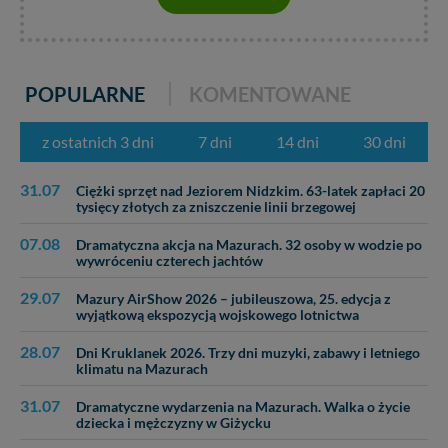
POPULARNE
KOMENTOWANE
z ostatnich 3 dni
7 dni
14 dni
30 dni
31.07
Ciężki sprzęt nad Jeziorem Nidzkim. 63-latek zapłaci 20
tysięcy złotych za zniszczenie linii brzegowej
07.08
Dramatyczna akcja na Mazurach. 32 osoby w wodzie po
wywróceniu czterech jachtów
29.07
Mazury AirShow 2026 – jubileuszowa, 25. edycja z
wyjątkową ekspozycją wojskowego lotnictwa
28.07
Dni Kruklanek 2026. Trzy dni muzyki, zabawy i letniego
klimatu na Mazurach
31.07
Dramatyczne wydarzenia na Mazurach. Walka o życie
dziecka i mężczyzny w Giżycku