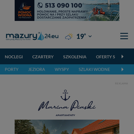
°
19
Giżycko
NOCLEGI
CZARTERY
SZKOLENIA
OFERTY SPECJALN
PORTY
JEZIORA
WYSPY
SZLAKI WODNE
SZLAK
REKLAMA