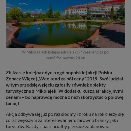
W Mikołajkach kolejna edycja akcji "Weekend za pół
ceny" fot. mazury24.eu
Zbliża się kolejna edycja ogólnopolskiej akcji Polska
Zobacz Więcej „Weekend za pół ceny” 2019. Swój udział
w tym przedsięwzięciu zgłosiły również obiekty
turystyczne z Mikołajek. W dodatku kuszą atrakcyjnymi
cenami – bo naprawdę można z nich skorzystać o połowę
taniej!
Akcja odbywa się już po raz siódmy i z roku na rok cieszy się
coraz większym zainteresowaniem, zarówno branży, jak i
turystów. Każdy z nas chciałby przecież zaplanować