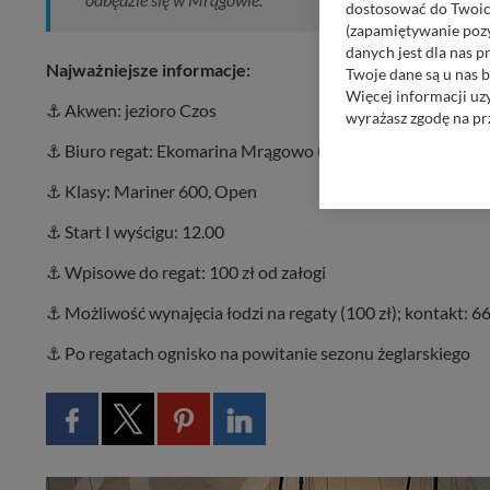
dostosować do Twoich
(zapamiętywanie pozy
danych jest dla nas 
Najważniejsze informacje:
Twoje dane są u nas b
Więcej informacji uz
⚓️ Akwen: jezioro Czos
wyrażasz zgodę na pr
⚓️ Biuro regat: Ekomarina Mrągowo (zapisy od 9.00 do 11.0
Nasz serwis nie wyk
Wyjątkiem jest sytua
⚓️ Klasy: Mariner 600, Open
kontaktowego, przekaz
zasadach i funkcjona
⚓️ Start I wyścigu: 12.00
Administratorem Twoi
⚓️ Wpisowe do regat: 100 zł od załogi
11-500 Giżycko. Może
⚓️ Możliwość wynajęcia łodzi na regaty (100 zł); kontakt: 
W każdej chwili może
przetwarzania. Pamię
⚓️ Po regatach ognisko na powitanie sezonu żeglarskiego
informacji zawartych
przypadkach nie może
Dziękujemy, i życzmy