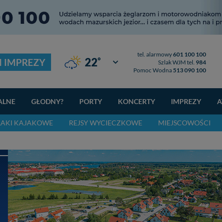
tel. alarmowy
601 100 100
°
22
I IMPREZY
Giżycko
Szlak WJM tel.
984
Pomoc Wodna
513 090 100
ALNE
GŁODNY?
PORTY
KONCERTY
IMPREZY
A
LAKI KAJAKOWE
REJSY WYCIECZKOWE
MIEJSCOWOŚCI