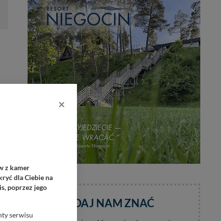
m
×
o
ów z kamer
ryć dla Ciebie na
s, poprzez jego
DAJ NAM ZNAĆ
nty serwisu