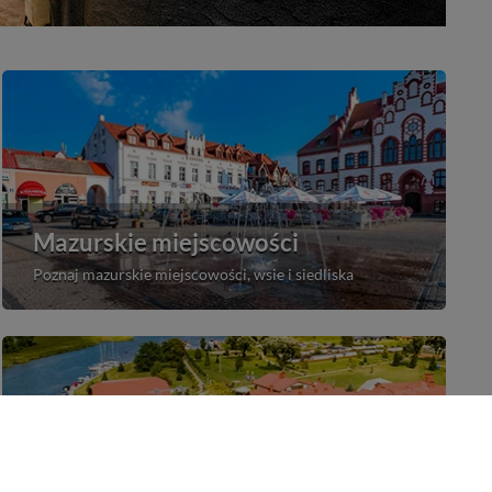
Mazurskie miejscowości
Poznaj mazurskie miejscowości, wsie i siedliska