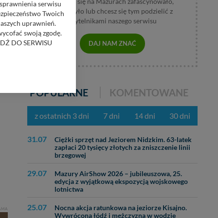
Jeśli coś się na Mazurach zafascynowało,
usprawnienia serwisu
wzburzyło lub chcesz się tym podzielić z
Bezpieczeństwo Twoich
czytelnikami naszego serwisu
naszych uprawnień.
 wycofać swoją zgodę.
RZEJDŹ DO SERWISU
DAJ NAM ZNAĆ
bom trzecim.
anych z formularza
ięcej informacji o
POPULARNE
KOMENTOWANE
z ostatnich 3 dni
7 dni
14 dni
30 dni
bą ul. Wiejska 17,
31.07
Ciężki sprzęt nad Jeziorem Nidzkim. 63-latek
ęcia, zabronić ich
zapłaci 20 tysięcy złotych za zniszczenie linii
praw w odniesieniu do
brzegowej
lików - w pewnych
29.07
Mazury AirShow 2026 – jubileuszowa, 25.
edycja z wyjątkową ekspozycją wojskowego
lotnictwa
25.07
Nocna akcja ratunkowa na jeziorze Kisajno.
AMA
Wywrócona łódź i mężczyzna w wodzie