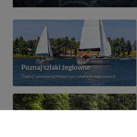
Poznaj szlaki żeglowne
Żegluj i poznawaj Mazury po szlakach żeglownych