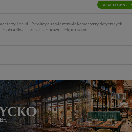
DODAJ KOMENTAR
mentarzy i opinii. Prosimy o zamieszczanie komentarzy dotyczących
rne, obraźliwe, naruszające prawo będą usuwane.