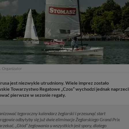
. Organizator
usa jest niezwykle utrudniony. Wiele imprez zostało
wskie Towarzystwo Regatowe „Czos” wychodzi jednak naprzec
ować pierwsze w sezonie regaty.
izować tegoroczny kalendarz żeglarski i przesunąć start
gowie odbyłyby się już dwie eliminacje Żeglarskiego Grand Prix
zekać. „Głód” żeglowania u wszystkich jest spory, dlatego