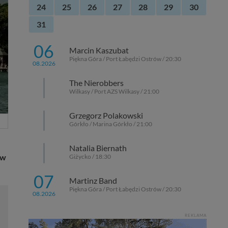
24
25
26
27
28
29
30
31
06
Marcin Kaszubat
Piękna Góra / Port Łabędzi Ostrów / 20:30
08.2026
The Nierobbers
Wilkasy / Port AZS Wilkasy / 21:00
Grzegorz Polakowski
Górkło / Marina Górkło / 21:00
Natalia Biernath
iw
Giżycko / 18:30
07
Martinz Band
Piękna Góra / Port Łabędzi Ostrów / 20:30
08.2026
REKLAMA