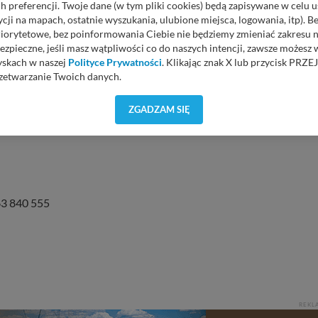
 preferencji. Twoje dane (w tym pliki cookies) będą zapisywane w celu 
cji na mapach, ostatnie wyszukania, ulubione miejsca, logowania, itp). 
priorytetowe, bez poinformowania Ciebie nie będziemy zmieniać zakresu 
ezpieczne, jeśli masz wątpliwości co do naszych intencji, zawsze możesz
yskach w naszej
Polityce Prywatności
. Klikając znak X lub przycisk P
zetwarzanie Twoich danych.
0)
orzystuje oraz nie udostępnia Twoich danych innym podmiotom oraz oso
ZGADZAM SIĘ
cja, gdy przekazanie Twoich danych jest elementem usługi (przekazanie d
anie danych w przypadku rezerwacji usług typu: nocleg, czartery, itp). W
lności serwisu w
Regulaminie Serwisu
.
ch danych jest: Agencja Reklamowa Kreacja Monika Borkowska, z siedzi
sz z nami skontaktować się za pośrednictwem tej
strony
.
663 840 555
sz: zażądać dostępu do swoich danych, zażądać ich poprawienia lub usuni
taj jednak, że nie zawsze jest możliwe techniczne zrealizowanie Twoich 
 w plikach cookies. Twoja przeglądarka umożliwia Ci skasowanie tych p
my tego zrobić za Ciebie.
 miłego odkrywania Mazur na nowo...
REKL