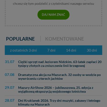
danych z formularza kontaktowego, przekazanie danych
chcesz się tym podzielić z czytelnikami naszego serwisu
w przypadku rezerwacji usług typu: nocleg, czartery,
itp). Więcej informacji o zasadach i funkcjonalności
serwisu w
Regulaminie Serwisu
.
DAJ NAM ZNAĆ
Administratorem Twoich danych jest: Agencja
Reklamowa Kreacja Monika Borkowska, z siedzibą ul.
Wiejska 17, 11-500 Giżycko. Możesz z nami
skontaktować się za pośrednictwem tej
strony
.
POPULARNE
KOMENTOWANE
W każdej chwili możesz: zażądać dostępu do swoich
z ostatnich 3 dni
7 dni
14 dni
30 dni
danych, zażądać ich poprawienia lub usunięcia,
zabronić ich przetwarzania. Pamiętaj jednak, że nie
zawsze jest możliwe techniczne zrealizowanie Twoich
31.07
Ciężki sprzęt nad Jeziorem Nidzkim. 63-latek zapłaci 20
praw w odniesieniu do informacji zawartych w plikach
tysięcy złotych za zniszczenie linii brzegowej
cookies. Twoja przeglądarka umożliwia Ci skasowanie
07.08
tych plików - w pewnych przypadkach nie możemy tego
Dramatyczna akcja na Mazurach. 32 osoby w wodzie po
wywróceniu czterech jachtów
zrobić za Ciebie.
29.07
Mazury AirShow 2026 – jubileuszowa, 25. edycja z
Dziękujemy, i życzmy miłego odkrywania Mazur na
wyjątkową ekspozycją wojskowego lotnictwa
nowo...
28.07
Dni Kruklanek 2026. Trzy dni muzyki, zabawy i letniego
klimatu na Mazurach