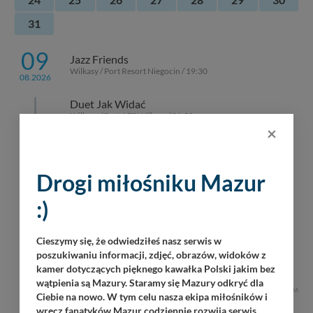
31
09
Jazz Friends
Wilkasy / Port Resort Niegocin / 19:30
08.2026
Duet Jak Widać
Wilkasy / Port AZS Wilkasy / 21:00
×
Szkutnicy Dźwięków
Górkło / Marina Górkło / 21:00
Drogi miłośniku Mazur
Rob Gitarnik
:)
Giżycko / 18:30
Operacja Boyen 2026 – największa
Cieszymy się, że odwiedziłeś nasz serwis w
historyczna impreza na Mazurach
poszukiwaniu informacji, zdjęć, obrazów, widoków z
Giżycko / Twierdza Boyen / 10:00
kamer dotyczących pięknego kawałka Polski jakim bez
wątpienia są Mazury. Staramy się Mazury odkryć dla
REKLAMA
Ciebie na nowo. W tym celu nasza ekipa miłośników i
wręcz fanatyków Mazur codziennie rozwija serwis,