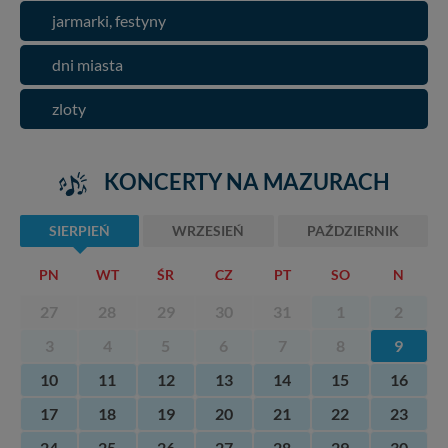
jarmarki, festyny
dni miasta
zloty
KONCERTY NA MAZURACH
SIERPIEŃ
WRZESIEŃ
PAŹDZIERNIK
PN
WT
ŚR
CZ
PT
SO
N
27
28
29
30
31
1
2
3
4
5
6
7
8
9
10
11
12
13
14
15
16
17
18
19
20
21
22
23
24
25
26
27
28
29
30