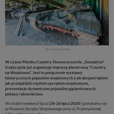
fot. mazury24.eu
W czasie Pikniku Country Stowarzyszenie ,,Szwadron"
tradycyjnie już organizuje imprezę plenerową "Country
na Wojskowo". Jest to połączenie wystawy
historycznych pojazdów wojskowych z atrakcjami takimi
jak przejażdżki ciężkim sprzętem wojskowym,
prezentacje dynamiczne pojazdów gąsienicowych,
pokazy ratownictwa.
W ostatni weekend lipca (
24-26 lipca 2020
) spotykamy się
w Muzeum Sprzętu Wojskowego przy ul. Przemysłowej
11C w Mrągowie, aby: