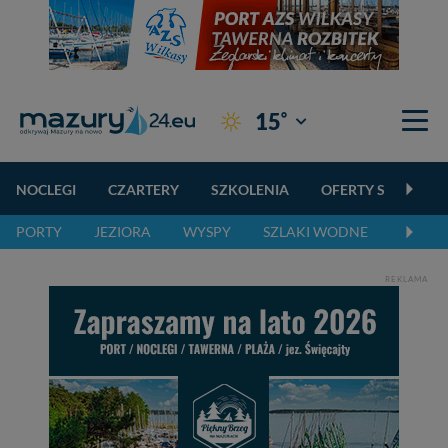
°
15
Giżycko
NOCLEGI
CZARTERY
SZKOLENIA
OFERTY SPECJALN
PORTY
JEZIORA
WYSPY
SZLAKI WODNE
SZLAK
REKLAMA