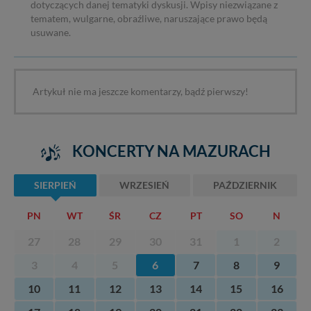
dotyczących danej tematyki dyskusji. Wpisy niezwiązane z
tematem, wulgarne, obraźliwe, naruszające prawo będą
usuwane.
Artykuł nie ma jeszcze komentarzy, bądź pierwszy!
KONCERTY NA MAZURACH
SIERPIEŃ
WRZESIEŃ
PAŹDZIERNIK
PN
WT
ŚR
CZ
PT
SO
N
27
28
29
30
31
1
2
3
4
5
6
7
8
9
10
11
12
13
14
15
16