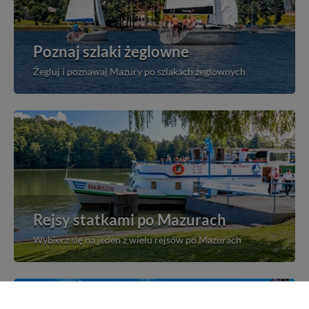
Poznaj szlaki żeglowne
Żegluj i poznawaj Mazury po szlakach żeglownych
Rejsy statkami po Mazurach
Wybierz się na jeden z wielu rejsów po Mazurach