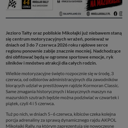
Jezioro Tałty oraz pobliskie Mikołajki już niebawem staną
się centrum motoryzacyjnych wrażeń, ponieważ w
dniach od 3 do 7 czerwca 2026 roku rajdowe serce
regionu ponownie zabije znacznie mocniej. Nadchodzące
dni obfitować będą w ogromne sportowe emocje, ryk
silników i mnóstwo atrakcji dla całych rodzin.
Wielkie motoryzacyjne święto rozpocznie się w środę, 3
czerwca, od odbiorów administracyjnych dla zawodników
biorących udział w prestiżowym rajdzie Kormoran Classic.
Same zmagania historycznych i klasycznych maszyn na
mazurskich szutrach będzie można podziwiać w czwartek i
piątek, czyli 4 i 5 czerwca.
Tuż po nich, w dniach 5–6 czerwca, kibiców czeka kolejna
porcja adrenaliny za sprawą dynamicznego rajdu AKPOL
Mikołajki Rally, na którym zaprezentują się nowoczesne