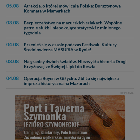
05.08
Atrakcja, o której mówi cała Polska: Bursztynowa
Komnata w Mamerkach
03.08
Bezpieczeństwo na mazurskich szlakach. Wspólne
patrole służb i niepokojące statystyki z minionego
tygodnia
04.08
Przenieś się w czasie podczas Festiwalu Kultury
Średniowiecza MASURIA w Rynie!
03.08
Na granicy dwóch światów. Niezwykła historia Drogi
Krzyżowej ze Świętej Lipki do Reszla
04.08
Operacja Boyen w Giżycku. Zbliża się największa
impreza historyczna na Mazurach
REKLAMA