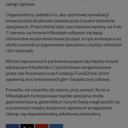
załogi rajdowe.
Organizatorzy zadbali o to, aby sportowej rywalizacji
towarzyszyła doskonała zabawa poza trasami odcinków
specjalnych. Przez niemal cały czas trwania imprezy, od 4 do
7 czerwca, na terenie Mikołajek odbywać się będą
różnorodne wydarzenia towarzyszące, w tym animacje oraz
strefy rozrywki przygotowane specjalnie z myślą o dzieciach
i ich rodzicach.
Wśród zaproszonych partnerów pojawi się między innymi
edukacyjne Miasteczko Czyściochowo zorganizowane
przez sieć Rossmann oraz Fundacja Fun&Drive, które
zapewnią moc kreatywnych gier i bezpiecznej zabawy.
Ponadto, od czwartku do soboty, przy samym Torze w
Mikołajkach funkcjonować będzie specjalna strefa
gastronomiczna, gdzie kibice i turyści będą mogli posilić się
w przerwach między kolejnymi rajdowymi przejazdami,
ciesząc się niepowtarzalną, piknikową atmosferą.