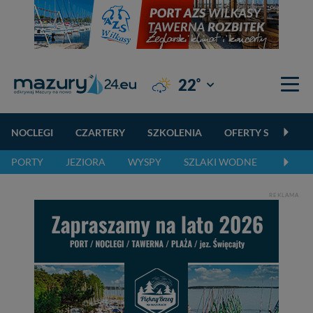
°
22
Giżycko
NOCLEGI
CZARTERY
SZKOLENIA
OFERTY SPECJALN
PORTY
JEZIORA
WYSPY
SZLAKI WODNE
SZLAK
REKLAMA