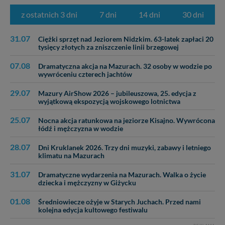
z ostatnich 3 dni
7 dni
14 dni
30 dni
31.07
Ciężki sprzęt nad Jeziorem Nidzkim. 63-latek zapłaci 20
tysięcy złotych za zniszczenie linii brzegowej
07.08
Dramatyczna akcja na Mazurach. 32 osoby w wodzie po
wywróceniu czterech jachtów
29.07
Mazury AirShow 2026 – jubileuszowa, 25. edycja z
wyjątkową ekspozycją wojskowego lotnictwa
25.07
Nocna akcja ratunkowa na jeziorze Kisajno. Wywrócona
łódź i mężczyzna w wodzie
28.07
Dni Kruklanek 2026. Trzy dni muzyki, zabawy i letniego
klimatu na Mazurach
31.07
Dramatyczne wydarzenia na Mazurach. Walka o życie
dziecka i mężczyzny w Giżycku
01.08
Średniowiecze ożyje w Starych Juchach. Przed nami
kolejna edycja kultowego festiwalu