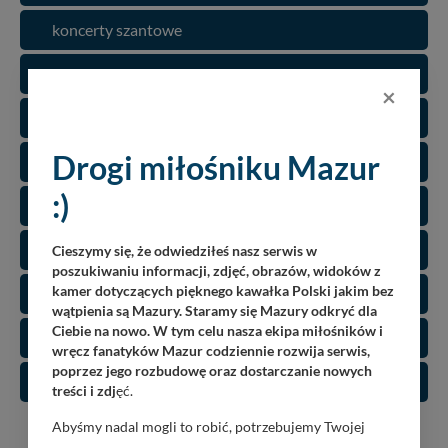
koncerty szantowe
festiwale
×
kultura i sztuka
Drogi miłośniku Mazur
regaty
:)
sport i rekreacja
pokazy
Cieszymy się, że odwiedziłeś nasz serwis w
poszukiwaniu informacji, zdjęć, obrazów, widoków z
kamer dotyczących pięknego kawałka Polski jakim bez
jarmarki, festyny
wątpienia są Mazury. Staramy się Mazury odkryć dla
Ciebie na nowo. W tym celu nasza ekipa miłośników i
dni miasta
wręcz fanatyków Mazur codziennie rozwija serwis,
poprzez jego rozbudowę oraz dostarczanie nowych
zloty
treści i zdj
ęć.
Abyśmy nadal mogli to robić, potrzebujemy Twojej
zgody, dzięki której, będziemy mogli elementy serwisu