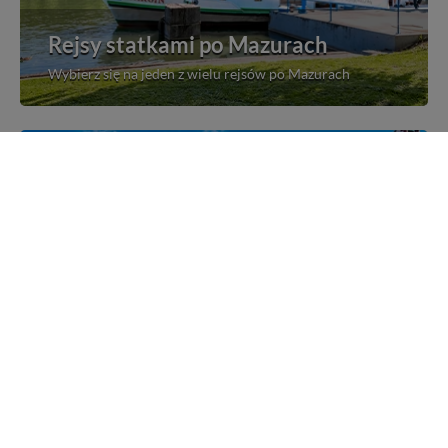
Rejsy statkami po Mazurach
Wybierz się na jeden z wielu rejsów po Mazurach
Mazurskie miejscowości
Poznaj mazurskie miejscowości, wsie i siedliska