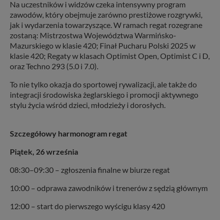
Na uczestników i widzów czeka intensywny program
zawodów, który obejmuje zarówno prestiżowe rozgrywki,
jak i wydarzenia towarzyszące. W ramach regat rozegrane
zostaną: Mistrzostwa Województwa Warmińsko-
Mazurskiego w klasie 420; Finał Pucharu Polski 2025 w
klasie 420; Regaty w klasach Optimist Open, Optimist C i D,
oraz Techno 293 (5.0 i 7.0).
To nie tylko okazja do sportowej rywalizacji, ale także do
integracji środowiska żeglarskiego i promocji aktywnego
stylu życia wśród dzieci, młodzieży i dorosłych.
Szczegółowy harmonogram regat
Piątek, 26 września
08:30–09:30 – zgłoszenia finalne w biurze regat
10:00 – odprawa zawodników i trenerów z sędzią głównym
12:00 – start do pierwszego wyścigu klasy 420