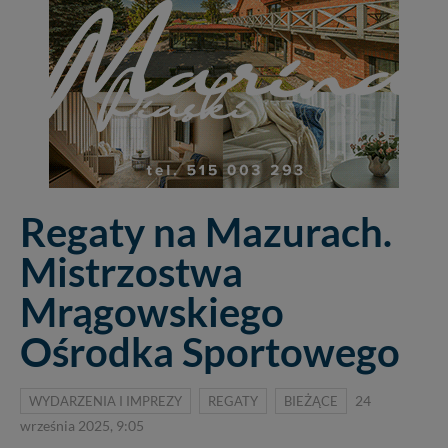
Regaty na Mazurach.
Mistrzostwa
Mrągowskiego
Ośrodka Sportowego
WYDARZENIA I IMPREZY
REGATY
BIEŻĄCE
24
września 2025, 9:05