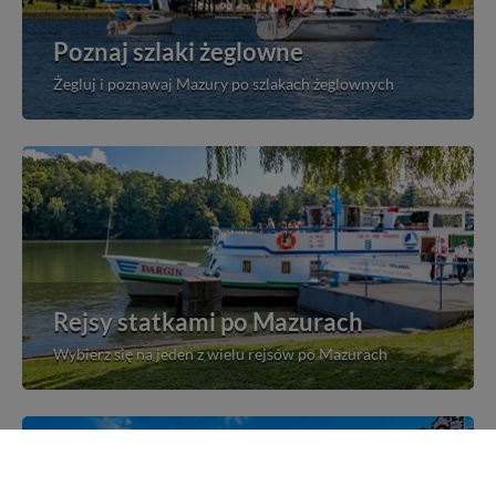
Poznaj szlaki żeglowne
Żegluj i poznawaj Mazury po szlakach żeglownych
Rejsy statkami po Mazurach
Wybierz się na jeden z wielu rejsów po Mazurach