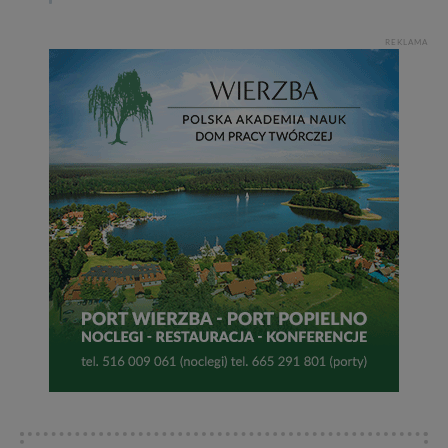
Bezpieczeństwo Twoich danych jest dla nas
priorytetowe, bez poinformowania Ciebie nie będziemy
zmieniać zakresu naszych uprawnień. Twoje dane są u
REKLAMA
nas bezpieczne, jeśli masz wątpliwości co do naszych
intencji, zawsze możesz wycofać swoją zgodę. Więcej
informacji uzyskach w naszej
Polityce Prywatności
.
Klikając znak X lub przycisk PRZEJDŹ DO SERWISU
wyrażasz zgodę na przetwarzanie Twoich danych.
Nasz serwis nie wykorzystuje oraz nie udostępnia
Twoich danych innym podmiotom oraz osobom
trzecim. Wyjątkiem jest sytuacja, gdy przekazanie
Twoich danych jest elementem usługi (przekazanie
danych z formularza kontaktowego, przekazanie danych
w przypadku rezerwacji usług typu: nocleg, czartery,
itp). Więcej informacji o zasadach i funkcjonalności
serwisu w
Regulaminie Serwisu
.
Administratorem Twoich danych jest: Agencja
Reklamowa Kreacja Monika Borkowska, z siedzibą ul.
Wiejska 17, 11-500 Giżycko. Możesz z nami
skontaktować się za pośrednictwem tej
strony
.