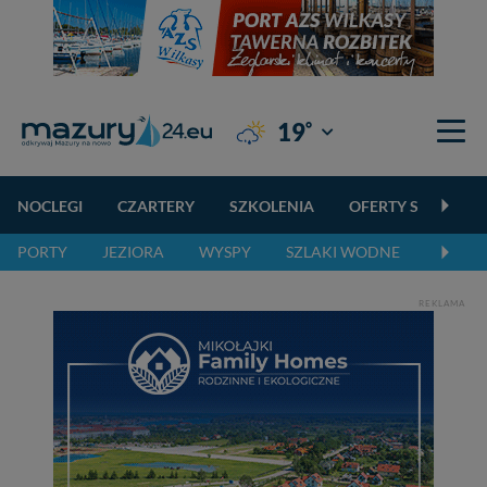
°
19
Giżycko
NOCLEGI
CZARTERY
SZKOLENIA
OFERTY SPECJALN
PORTY
JEZIORA
WYSPY
SZLAKI WODNE
SZLAK
REKLAMA