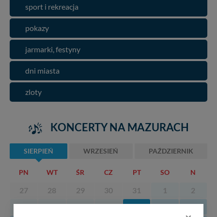
sport i rekreacja
pokazy
jarmarki, festyny
dni miasta
zloty
KONCERTY NA MAZURACH
SIERPIEŃ
WRZESIEŃ
PAŹDZIERNIK
PN
WT
ŚR
CZ
PT
SO
N
27
28
29
30
31
1
2
3
4
5
6
7
8
9