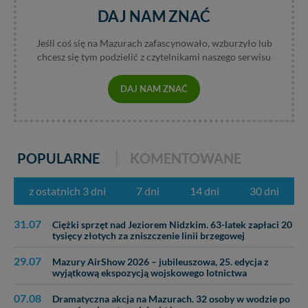
W każdej chwili możesz: zażądać dostępu do swoich
DAJ NAM ZNAĆ
danych, zażądać ich poprawienia lub usunięcia,
zabronić ich przetwarzania. Pamiętaj jednak, że nie
zawsze jest możliwe techniczne zrealizowanie Twoich
Jeśli coś się na Mazurach zafascynowało, wzburzyło lub
praw w odniesieniu do informacji zawartych w plikach
chcesz się tym podzielić z czytelnikami naszego serwisu
cookies. Twoja przeglądarka umożliwia Ci skasowanie
tych plików - w pewnych przypadkach nie możemy tego
DAJ NAM ZNAĆ
zrobić za Ciebie.
Dziękujemy, i życzmy miłego odkrywania Mazur na
nowo...
POPULARNE
KOMENTOWANE
z ostatnich 3 dni
7 dni
14 dni
30 dni
31.07
Ciężki sprzęt nad Jeziorem Nidzkim. 63-latek zapłaci 20
tysięcy złotych za zniszczenie linii brzegowej
29.07
Mazury AirShow 2026 – jubileuszowa, 25. edycja z
wyjątkową ekspozycją wojskowego lotnictwa
07.08
Dramatyczna akcja na Mazurach. 32 osoby w wodzie po