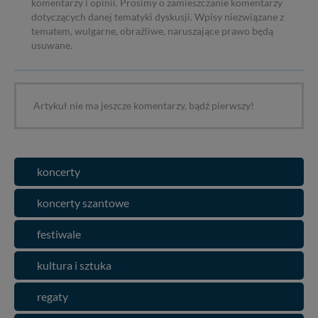
komentarzy i opinii. Prosimy o zamieszczanie komentarzy
dotyczących danej tematyki dyskusji. Wpisy niezwiązane z
tematem, wulgarne, obraźliwe, naruszające prawo będą
usuwane.
Artykuł nie ma jeszcze komentarzy, bądź pierwszy!
koncerty
koncerty szantowe
festiwale
kultura i sztuka
regaty