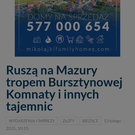
Ruszą na Mazury
tropem Bursztynowej
Komnaty i innych
tajemnic
WYDARZENIA I IMPREZY
ZLOTY
BIEŻĄCE
13 lutego
2025, 10:15