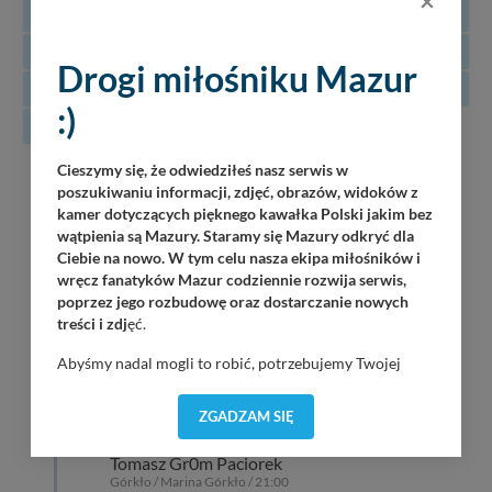
×
10
11
12
13
14
15
16
17
18
19
20
21
22
23
Drogi miłośniku Mazur
24
25
26
27
28
29
30
:)
31
Cieszymy się, że odwiedziłeś nasz serwis w
07
Martinz Band
poszukiwaniu informacji, zdjęć, obrazów, widoków z
Piękna Góra / Port Łabędzi Ostrów / 20:30
08.2026
kamer dotyczących pięknego kawałka Polski jakim bez
wątpienia są Mazury. Staramy się Mazury odkryć dla
Załoga Dr. Bryga
Ciebie na nowo. W tym celu nasza ekipa miłośników i
Wilkasy / Port Resort Niegocin / 20:00
wręcz fanatyków Mazur codziennie rozwija serwis,
poprzez jego rozbudowę oraz dostarczanie nowych
OKAW Sztorm
treści i zdj
ęć.
Wilkasy / Port PTTK Wilkasy / 21:00
Abyśmy nadal mogli to robić, potrzebujemy Twojej
zgody, dzięki której, będziemy mogli elementy serwisu
Dolaroova
dostosować do Twoich preferencji. Twoje dane (w tym
Wilkasy / Port AZS Wilkasy / 21:00
ZGADZAM SIĘ
pliki cookies) będą zapisywane w celu usprawnienia
serwisu (zapamiętywanie pozycji na mapach, ostatnie
Tomasz Gr0m Paciorek
wyszukania, ulubione miejsca, logowania, itp).
Górkło / Marina Górkło / 21:00