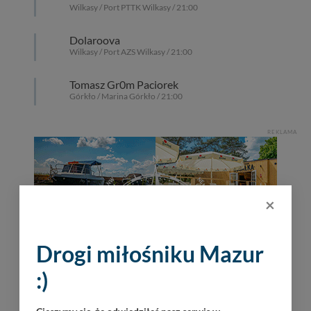
Wilkasy / Port PTTK Wilkasy / 21:00
Dolaroova
Wilkasy / Port AZS Wilkasy / 21:00
Tomasz Gr0m Paciorek
Górkło / Marina Górkło / 21:00
REKLAMA
×
Drogi miłośniku Mazur
:)