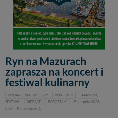
Ryn na Mazurach
zaprasza na koncert i
festiwal kulinarny
WYDARZENIA I IMPREZY
KONCERTY
JARMARKI,
FESTYNY
BIEŻĄCE
POZOSTAŁE
17 sierpnia 2023,
8:09
Komentarzy: 1