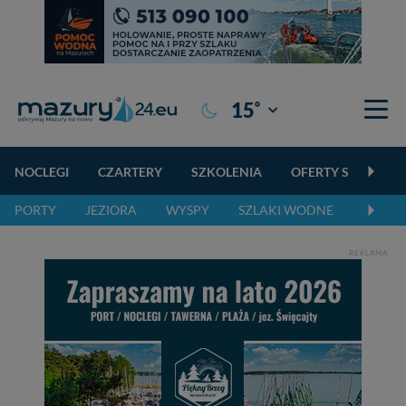
°
15
Giżycko
NOCLEGI
CZARTERY
SZKOLENIA
OFERTY SPECJALN
PORTY
JEZIORA
WYSPY
SZLAKI WODNE
SZLAK
REKLAMA