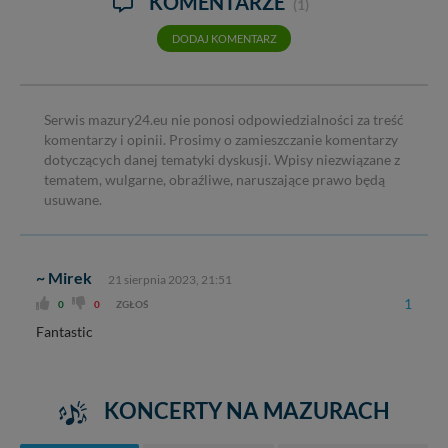
KOMENTARZE
(1)
DODAJ KOMENTARZ
Serwis mazury24.eu nie ponosi odpowiedzialności za treść
komentarzy i opinii. Prosimy o zamieszczanie komentarzy
dotyczących danej tematyki dyskusji. Wpisy niezwiązane z
tematem, wulgarne, obraźliwe, naruszające prawo będą
usuwane.
~ Mirek
21 sierpnia 2023, 21:51
1
0
0
ZGŁOŚ
Fantastic
KONCERTY NA MAZURACH