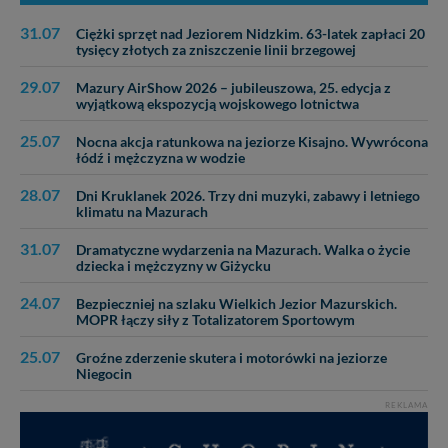
Nasz serwis nie wykorzystuje oraz nie udostępnia
31.07
Ciężki sprzęt nad Jeziorem Nidzkim. 63-latek zapłaci 20
Twoich danych innym podmiotom oraz osobom
tysięcy złotych za zniszczenie linii brzegowej
trzecim. Wyjątkiem jest sytuacja, gdy przekazanie
Twoich danych jest elementem usługi (przekazanie
29.07
Mazury AirShow 2026 – jubileuszowa, 25. edycja z
wyjątkową ekspozycją wojskowego lotnictwa
danych z formularza kontaktowego, przekazanie danych
w przypadku rezerwacji usług typu: nocleg, czartery,
25.07
Nocna akcja ratunkowa na jeziorze Kisajno. Wywrócona
itp). Więcej informacji o zasadach i funkcjonalności
łódź i mężczyzna w wodzie
serwisu w
Regulaminie Serwisu
.
28.07
Dni Kruklanek 2026. Trzy dni muzyki, zabawy i letniego
Administratorem Twoich danych jest: Agencja
klimatu na Mazurach
Reklamowa Kreacja Monika Borkowska, z siedzibą ul.
Wiejska 17, 11-500 Giżycko. Możesz z nami
31.07
Dramatyczne wydarzenia na Mazurach. Walka o życie
skontaktować się za pośrednictwem tej
strony
.
dziecka i mężczyzny w Giżycku
W każdej chwili możesz: zażądać dostępu do swoich
24.07
Bezpieczniej na szlaku Wielkich Jezior Mazurskich.
danych, zażądać ich poprawienia lub usunięcia,
MOPR łączy siły z Totalizatorem Sportowym
zabronić ich przetwarzania. Pamiętaj jednak, że nie
25.07
zawsze jest możliwe techniczne zrealizowanie Twoich
Groźne zderzenie skutera i motorówki na jeziorze
Niegocin
praw w odniesieniu do informacji zawartych w plikach
cookies. Twoja przeglądarka umożliwia Ci skasowanie
REKLAMA
tych plików - w pewnych przypadkach nie możemy tego
zrobić za Ciebie.