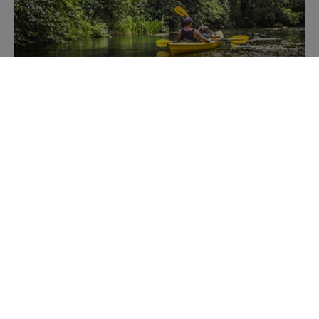
Kajakiem przez Mazury
Poznaj szlaki kajakowe
Zobacz Mazury LIVE
Jako jedyni oddajemy Ci obrazy z tylu kamer on-line