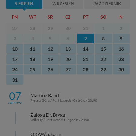
SIERPIEŃ
WRZESIEŃ
PAŹDZIERNIK
PN
WT
ŚR
CZ
PT
SO
N
27
28
29
30
31
1
2
3
4
5
6
7
8
9
10
11
12
13
14
15
16
17
18
19
20
21
22
23
24
25
26
27
28
29
30
31
07
Martinz Band
Piękna Góra / Port Łabędzi Ostrów / 20:30
08.2026
Załoga Dr. Bryga
Wilkasy / Port Resort Niegocin / 20:00
OKAW Sztorm