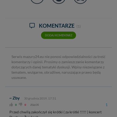
KOMENTARZE
(1)
DODAJ KOMENTARZ
Serwis mazury24.eu nie ponosi odpowiedzialności za treść
komentarzy i opinii. Prosimy o zamieszczanie komentarzy
dotyczących danej tematyki dyskusji. Wpisy niezwiązane z
tematem, wulgarne, obraźliwe, naruszające prawo będą
usuwane.
~ Zby
30 grudnia 2019, 17:51
1
0
0
ZGŁOŚ
Przed chwilą zakończył się krótki ( za krótki !!!!! ) koncert