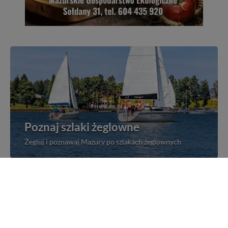
Poznaj szlaki żeglowne
Żegluj i poznawaj Mazury po szlakach żeglownych