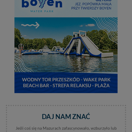
w przypadku rezerwacji usług typu: nocleg, czartery,
itp). Więcej informacji o zasadach i funkcjonalności
serwisu w
Regulaminie Serwisu
.
Administratorem Twoich danych jest: Agencja
Reklamowa Kreacja Monika Borkowska, z siedzibą ul.
Wiejska 17, 11-500 Giżycko. Możesz z nami
skontaktować się za pośrednictwem tej
strony
.
W każdej chwili możesz: zażądać dostępu do swoich
danych, zażądać ich poprawienia lub usunięcia,
zabronić ich przetwarzania. Pamiętaj jednak, że nie
zawsze jest możliwe techniczne zrealizowanie Twoich
praw w odniesieniu do informacji zawartych w plikach
cookies. Twoja przeglądarka umożliwia Ci skasowanie
tych plików - w pewnych przypadkach nie możemy tego
zrobić za Ciebie.
Dziękujemy, i życzmy miłego odkrywania Mazur na
nowo...
DAJ NAM ZNAĆ
Jeśli coś się na Mazurach zafascynowało, wzburzyło lub