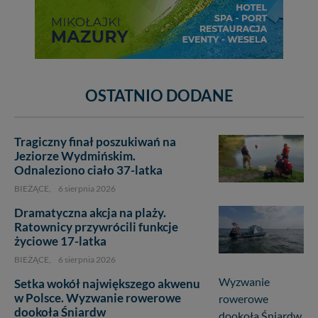
OSTATNIO DODANE
Tragiczny finał poszukiwań na
Jeziorze Wydmińskim.
Odnaleziono ciało 37-latka
BIEŻĄCE,
6 sierpnia 2026
Dramatyczna akcja na plaży.
Ratownicy przywrócili funkcje
życiowe 17-latka
BIEŻĄCE,
6 sierpnia 2026
Setka wokół największego akwenu
w Polsce. Wyzwanie rowerowe
dookoła Śniardw