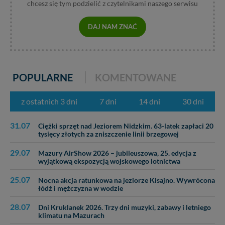
chcesz się tym podzielić z czytelnikami naszego serwisu
DAJ NAM ZNAĆ
POPULARNE
KOMENTOWANE
z ostatnich 3 dni
7 dni
14 dni
30 dni
31.07
Ciężki sprzęt nad Jeziorem Nidzkim. 63-latek zapłaci 20
tysięcy złotych za zniszczenie linii brzegowej
29.07
Mazury AirShow 2026 – jubileuszowa, 25. edycja z
wyjątkową ekspozycją wojskowego lotnictwa
25.07
Nocna akcja ratunkowa na jeziorze Kisajno. Wywrócona
łódź i mężczyzna w wodzie
28.07
Dni Kruklanek 2026. Trzy dni muzyki, zabawy i letniego
klimatu na Mazurach