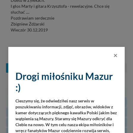
Duetu w Żywkach.
I głos Marty i gitara Krzysztofa - rewelacyjne. Chce się
słuchać ....
Pozdrawiam serdecznie
Zbigniew Żdżarski
Wieczór 30.12.2019
KONCERTY NA MAZURACH
×
SIERPIEŃ
WRZESIEŃ
PAŹDZIERNIK
Drogi miłośniku Mazur
PN
WT
ŚR
CZ
PT
SO
N
:)
27
28
29
30
31
1
2
Cieszymy się, że odwiedziłeś nasz serwis w
3
4
5
6
7
8
9
poszukiwaniu informacji, zdjęć, obrazów, widoków z
10
11
12
13
14
15
16
kamer dotyczących pięknego kawałka Polski jakim bez
wątpienia są Mazury. Staramy się Mazury odkryć dla
17
18
19
20
21
22
23
Ciebie na nowo. W tym celu nasza ekipa miłośników i
wręcz fanatyków Mazur codziennie rozwija serwis,
24
25
26
27
28
29
30