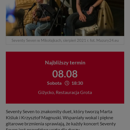
Seventy Seven w Mikołajkach, sierpień 2021 r. fot. Mazury24.eu
Najbliższy termin
08.08
Sobota
18:30
Giżycko
,
Restauracja Grota
Leaflet
|
Mazury24.eu
+
Seventy Seven to znakomity duet, który tworzą Marta
Kiśluk i Krzysztof Magnuski. Wspaniały wokal i piękne
−
gitarowe brzmienia sprawiają, że każdy koncert Seventy
Seven jest prawdziwą ucztą dla duszy.