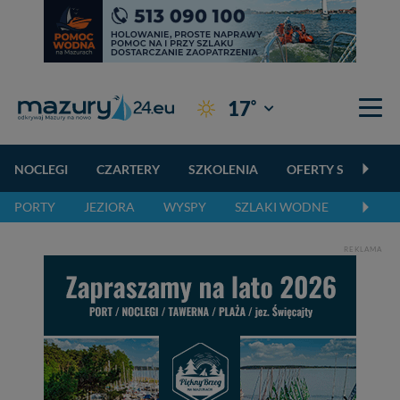
°
17
Giżycko
NOCLEGI
CZARTERY
SZKOLENIA
OFERTY SPECJALN
PORTY
JEZIORA
WYSPY
SZLAKI WODNE
SZLAK
REKLAMA