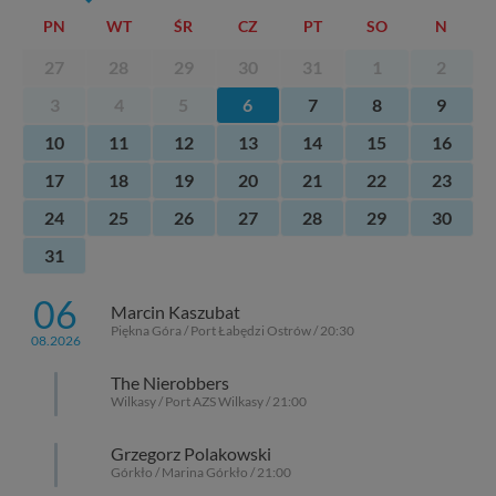
Administratorem Twoich danych jest: Agencja
PN
WT
ŚR
CZ
PT
SO
N
Reklamowa Kreacja Monika Borkowska, z siedzibą ul.
Wiejska 17, 11-500 Giżycko. Możesz z nami
27
28
29
30
31
1
2
skontaktować się za pośrednictwem tej
strony
.
3
4
5
6
7
8
9
W każdej chwili możesz: zażądać dostępu do swoich
danych, zażądać ich poprawienia lub usunięcia,
10
11
12
13
14
15
16
zabronić ich przetwarzania. Pamiętaj jednak, że nie
17
18
19
20
21
22
23
zawsze jest możliwe techniczne zrealizowanie Twoich
praw w odniesieniu do informacji zawartych w plikach
24
25
26
27
28
29
30
cookies. Twoja przeglądarka umożliwia Ci skasowanie
tych plików - w pewnych przypadkach nie możemy tego
31
zrobić za Ciebie.
06
Dziękujemy, i życzmy miłego odkrywania Mazur na
Marcin Kaszubat
Piękna Góra / Port Łabędzi Ostrów / 20:30
nowo...
08.2026
The Nierobbers
Wilkasy / Port AZS Wilkasy / 21:00
Grzegorz Polakowski
Górkło / Marina Górkło / 21:00