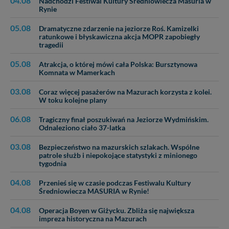
04.08
Nadchodzi Festiwal Kultury Średniowiecza Masuria w
Rynie
05.08
Dramatyczne zdarzenie na jeziorze Roś. Kamizelki
ratunkowe i błyskawiczna akcja MOPR zapobiegły
tragedii
05.08
Atrakcja, o której mówi cała Polska: Bursztynowa
Komnata w Mamerkach
03.08
Coraz więcej pasażerów na Mazurach korzysta z kolei.
W toku kolejne plany
06.08
Tragiczny finał poszukiwań na Jeziorze Wydmińskim.
Odnaleziono ciało 37-latka
03.08
Bezpieczeństwo na mazurskich szlakach. Wspólne
patrole służb i niepokojące statystyki z minionego
tygodnia
04.08
Przenieś się w czasie podczas Festiwalu Kultury
Średniowiecza MASURIA w Rynie!
04.08
Operacja Boyen w Giżycku. Zbliża się największa
impreza historyczna na Mazurach