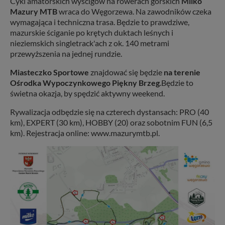
Cykl amatorskich wyścigów na rowerach górskich
Milko
Mazury MTB
wraca do Węgorzewa. Na zawodników czeka
wymagająca i techniczna trasa. Będzie to prawdziwe,
mazurskie ściganie po krętych duktach leśnych i
nieziemskich singletrack'ach z ok. 140 metrami
przewyższenia na jednej rundzie.
Miasteczko Sportowe
znajdować się będzie
na terenie
Ośrodka Wypoczynkowego Piękny Brzeg
.Będzie to
świetna okazja, by spędzić aktywny weekend.
Rywalizacja odbędzie się na czterech dystansach: PRO (40
km), EXPERT (30 km), HOBBY (20) oraz sobotnim FUN (6,5
km). Rejestracja online: www.mazurymtb.pl.