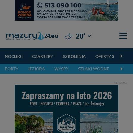
°
20
Giżycko
NOCLEGI
CZARTERY
SZKOLENIA
OFERTY SPECJALN
PORTY
JEZIORA
WYSPY
SZLAKI WODNE
SZLAK
REKLAMA