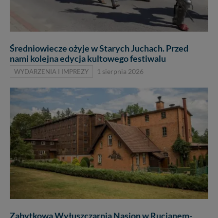
Średniowiecze ożyje w Starych Juchach. Przed
nami kolejna edycja kultowego festiwalu
WYDARZENIA I IMPREZY
1 sierpnia 2026
Zabytkowa Wyłuszczarnia Nasion w Rucianem-