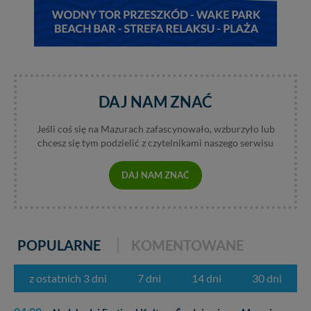
DAJ NAM ZNAĆ
Jeśli coś się na Mazurach zafascynowało, wzburzyło lub
chcesz się tym podzielić z czytelnikami naszego serwisu
DAJ NAM ZNAĆ
POPULARNE
KOMENTOWANE
z ostatnich 3 dni
7 dni
14 dni
30 dni