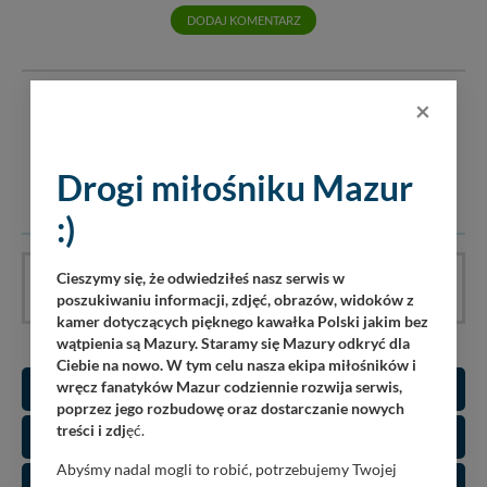
DODAJ KOMENTARZ
×
Serwis mazury24.eu nie ponosi odpowiedzialności za treść
komentarzy i opinii. Prosimy o zamieszczanie komentarzy
dotyczących danej tematyki dyskusji. Wpisy niezwiązane z
tematem, wulgarne, obraźliwe, naruszające prawo będą
Drogi miłośniku Mazur
usuwane.
:)
Cieszymy się, że odwiedziłeś nasz serwis w
Artykuł nie ma jeszcze komentarzy, bądź pierwszy!
poszukiwaniu informacji, zdjęć, obrazów, widoków z
kamer dotyczących pięknego kawałka Polski jakim bez
wątpienia są Mazury. Staramy się Mazury odkryć dla
Ciebie na nowo. W tym celu nasza ekipa miłośników i
wręcz fanatyków Mazur codziennie rozwija serwis,
koncerty
poprzez jego rozbudowę oraz dostarczanie nowych
treści i zdj
ęć.
koncerty szantowe
Abyśmy nadal mogli to robić, potrzebujemy Twojej
festiwale