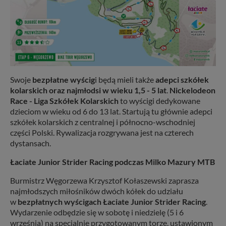
Swoje
bezpłatne wyścig
i będą mieli także
adepci szkółek
kolarskich oraz najmłodsi w wieku 1,5 - 5 lat
.
Nickelodeon
Race - Liga Szkółek Kolarskich
to wyścigi dedykowane
dzieciom w wieku od 6 do 13 lat. Startują tu głównie adepci
szkółek kolarskich z centralnej i północno-wschodniej
części Polski. Rywalizacja rozgrywana jest na czterech
dystansach.
Łaciate Junior Strider Racing podczas Milko Mazury MTB
Burmistrz Węgorzewa Krzysztof Kołaszewski zaprasza
najmłodszych miłośników dwóch kółek do udziału
w
bezpłatnych wyścigach Łaciate Junior Strider Racing
.
Wydarzenie odbędzie się w sobotę i niedzielę (5 i 6
września) na specjalnie przygotowanym torze, ustawionym