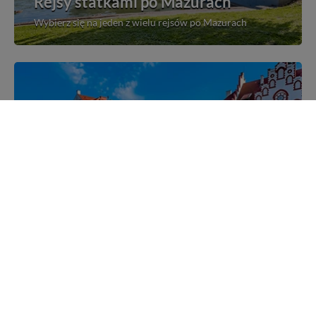
Rejsy statkami po Mazurach
Wybierz się na jeden z wielu rejsów po Mazurach
Mazurskie miejscowości
Poznaj mazurskie miejscowości, wsie i siedliska