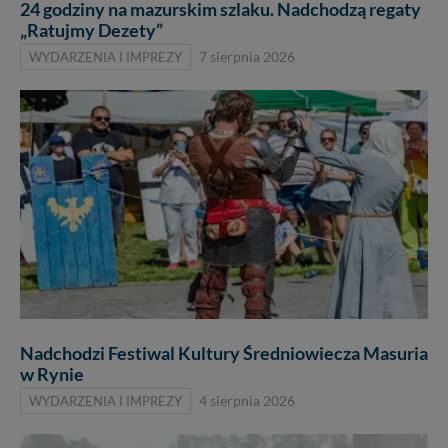
24 godziny na mazurskim szlaku. Nadchodzą regaty
„Ratujmy Dezety”
WYDARZENIA I IMPREZY
7 sierpnia 2026
Nadchodzi Festiwal Kultury Średniowiecza Masuria
w Rynie
WYDARZENIA I IMPREZY
4 sierpnia 2026