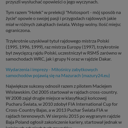
przyszli wysłuchać opowieści o jego wyczynach.
Tym razem "Hołek" w prelekcji "Motosport - mój sposób na
życie" opowie o swojej pasji i przygodach rajdowych jakie
miał w różnych zakątkach świata. Wstęp wolny. Ilość miejsc
ograniczona.
Trzykrotnie uzyskiwał tytuł rajdowego mistrza Polski
(1995, 1996, 1999), raz mistrza Europy (1997), trzykrotnie
był zwycięzcą rajdu Polski, uczestniczył w RSMŚ zarówno w
samochodach WRC, jak i grupy N oraz w rajdzie Dakar.
Wydarzenia i imprezy - Miłośnicy zabytkowych
samochodów pojawią się na Mazurach (mazury24.eu)
Największe sukcesy odnosił razem z pilotem Maciejem
Wisławskim. Od 2005 startował w rajdach cross-country.
W 2008 zajął drugie miejsce w klasyfikacji końcowej
Pucharu Świata, w 2010 zdobył FIA International Cup for
Cross-Country Bajas, a w 2013 Puchar Świata FIA w
rajdach terenowych. W sierpniu 2015 po wygranym rajdzie
Baja Poland ogłosił zakończenie kariery, startował jednak w
kolejnych edycjach tych zawodów.