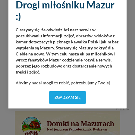
Drogi miłośniku Mazur
09
Jazz Friends
:)
Wilkasy / Port Resort Niegocin / 19:30
08.2026
Duet Jak Widać
Cieszymy się, że odwiedziłeś nasz serwis w
Wilkasy / Port AZS Wilkasy / 21:00
poszukiwaniu informacji, zdjęć, obrazów, widoków z
kamer dotyczących pięknego kawałka Polski jakim bez
Szkutnicy Dźwięków
wątpienia są Mazury. Staramy się Mazury odkryć dla
Górkło / Marina Górkło / 21:00
Ciebie na nowo. W tym celu nasza ekipa miłośników i
wręcz fanatyków Mazur codziennie rozwija serwis,
poprzez jego rozbudowę oraz dostarczanie nowych
Rob Gitarnik
treści i zdj
ęć.
Giżycko / 18:30
Abyśmy nadal mogli to robić, potrzebujemy Twojej
Operacja Boyen 2026 – największa
zgody, dzięki której, będziemy mogli elementy serwisu
historyczna impreza na Mazurach
dostosować do Twoich preferencji. Twoje dane (w tym
ZGADZAM SIĘ
Giżycko / Twierdza Boyen / 10:00
pliki cookies) będą zapisywane w celu usprawnienia
serwisu (zapamiętywanie pozycji na mapach, ostatnie
REKLAMA
wyszukania, ulubione miejsca, logowania, itp).
Bezpieczeństwo Twoich danych jest dla nas
priorytetowe, bez poinformowania Ciebie nie będziemy
zmieniać zakresu naszych uprawnień. Twoje dane są u