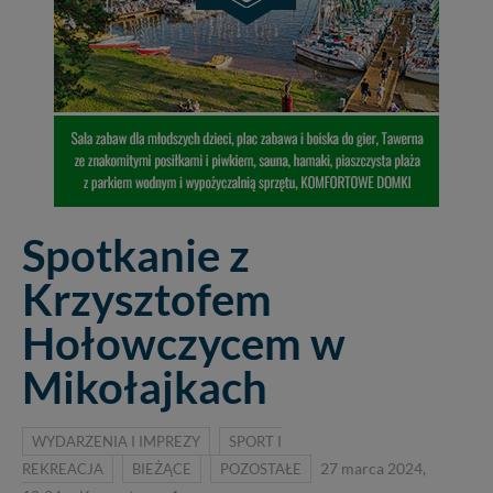
Spotkanie z
Krzysztofem
Hołowczycem w
Mikołajkach
WYDARZENIA I IMPREZY
SPORT I
REKREACJA
BIEŻĄCE
POZOSTAŁE
27 marca 2024,