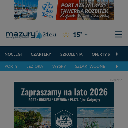
°
15
Giżycko
NOCLEGI
CZARTERY
SZKOLENIA
OFERTY SPECJALN
PORTY
JEZIORA
WYSPY
SZLAKI WODNE
SZLAK
REKLAMA