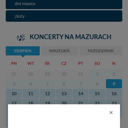
dni miasta
zloty
KONCERTY NA MAZURACH
SIERPIEŃ
WRZESIEŃ
PAŹDZIERNIK
PN
WT
ŚR
CZ
PT
SO
N
27
28
29
30
31
1
2
3
4
5
6
7
8
9
10
11
12
13
14
15
16
17
18
19
20
21
22
23
×
24
25
26
27
28
29
30
31