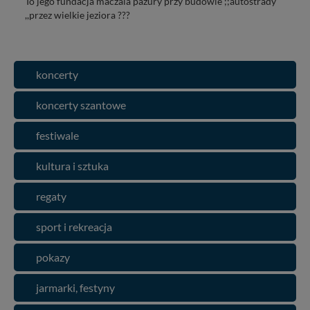
To jego fundacja maczala pazury przy budowie ;;autostrady
,,przez wielkie jeziora ???
koncerty
koncerty szantowe
festiwale
kultura i sztuka
regaty
sport i rekreacja
pokazy
jarmarki, festyny