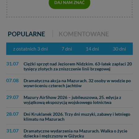
zawsze jest możliwe techniczne zrealizowanie Twoich
DAJ NAM ZNAĆ
praw w odniesieniu do informacji zawartych w plikach
cookies. Twoja przeglądarka umożliwia Ci skasowanie
tych plików - w pewnych przypadkach nie możemy tego
zrobić za Ciebie.
POPULARNE
KOMENTOWANE
Dziękujemy, i życzmy miłego odkrywania Mazur na
nowo...
z ostatnich 3 dni
7 dni
14 dni
30 dni
31.07
Ciężki sprzęt nad Jeziorem Nidzkim. 63-latek zapłaci 20
tysięcy złotych za zniszczenie linii brzegowej
07.08
Dramatyczna akcja na Mazurach. 32 osoby w wodzie po
wywróceniu czterech jachtów
29.07
Mazury AirShow 2026 – jubileuszowa, 25. edycja z
wyjątkową ekspozycją wojskowego lotnictwa
28.07
Dni Kruklanek 2026. Trzy dni muzyki, zabawy i letniego
klimatu na Mazurach
31.07
Dramatyczne wydarzenia na Mazurach. Walka o życie
dziecka i mężczyzny w Giżycku