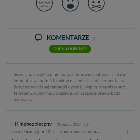
KOMENTARZE
(1)
DODAJ KOMENTARZ
Serwis mazury24.eu nie ponosi odpowiedzialności za treść
komentarzy i opinii. Prosimy o zamieszczanie komentarzy
dotyczących danej tematyki dyskusji. Wpisy niezwiązane z
tematem, wulgarne, obraźliwe, naruszające prawo będą
usuwane.
~ K niebezpieczny
30 marca 2024, 7:24
1
OCENA:
100%
3
0
KOMENTARZ ZGŁOSZONY