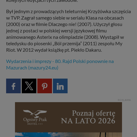
Był jednym z prowadzących teleturniej Krzyżówka szczęścia
w TVP. Zagrał samego siebie w serialu Klasa na obcasach
(2000) oraz w filmie Dlaczego nie! (2007). Użyczył głosu
jednej z postaci w polskiej wersji językowej filmu
animowanego Asterix na olimpiadzie (2008). Wystąpił w
teledysku do piosenki „Ból przemija” (2011) zespołu My
Riot. W 2012 wydał książkę pt. Piekło Dakaru.
Wydarzenia i imprezy - 80. Rajd Polski ponownie na
Mazurach (mazury24.eu)
REKLAMA