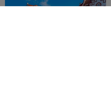
Mazurskie miejscowości
Poznaj mazurskie miejscowości, wsie i siedliska
Kajakiem przez Mazury
Poznaj szlaki kajakowe