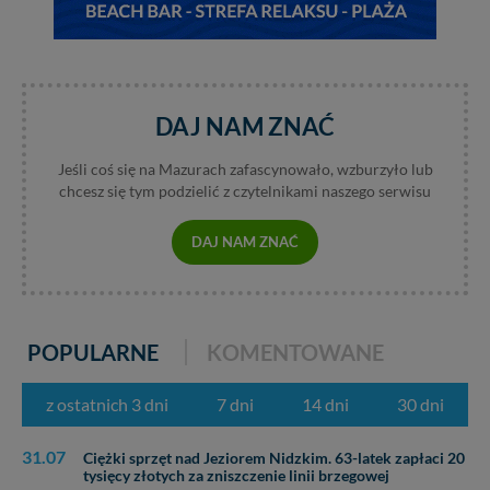
nowo...
DAJ NAM ZNAĆ
Jeśli coś się na Mazurach zafascynowało, wzburzyło lub
chcesz się tym podzielić z czytelnikami naszego serwisu
DAJ NAM ZNAĆ
POPULARNE
KOMENTOWANE
z ostatnich 3 dni
7 dni
14 dni
30 dni
31.07
Ciężki sprzęt nad Jeziorem Nidzkim. 63-latek zapłaci 20
tysięcy złotych za zniszczenie linii brzegowej