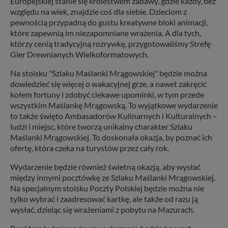
Europejskiej stanie się królestwem zabawy, gdzie każdy, bez
względu na wiek, znajdzie coś dla siebie. Dzieciom z
pewnością przypadną do gustu kreatywne bloki animacji,
które zapewnią im niezapomniane wrażenia. A dla tych,
którzy cenią tradycyjną rozrywkę, przygotowaliśmy Strefę
Gier Drewnianych Wielkoformatowych.
Na stoisku "Szlaku Maślanki Mrągowskiej" będzie można
dowiedzieć się więcej o wakacyjnej grze, a nawet zakręcić
kołem fortuny i zdobyć ciekawe upominki, w tym przede
wszystkim Maślankę Mrągowską. To wyjątkowe wydarzenie
to także święto Ambasadorów Kulinarnych i Kulturalnych –
ludzi i miejsc, które tworzą unikalny charakter Szlaku
Maślanki Mrągowskiej. To doskonała okazja, by poznać ich
ofertę, która czeka na turystów przez cały rok.
Wydarzenie będzie również świetną okazją, aby wysłać
między innymi pocztówkę ze Szlaku Maślanki Mrągowskiej.
Na specjalnym stoisku Poczty Polskiej będzie można nie
tylko wybrać i zaadresować kartkę, ale także od razu ją
wysłać, dzieląc się wrażeniami z pobytu na Mazurach.