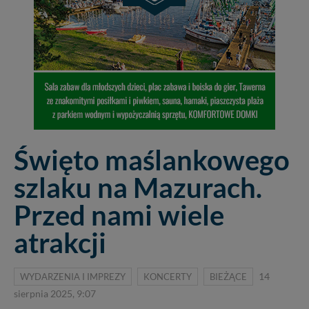
Święto maślankowego
szlaku na Mazurach.
Przed nami wiele
atrakcji
WYDARZENIA I IMPREZY
KONCERTY
BIEŻĄCE
14
sierpnia 2025, 9:07