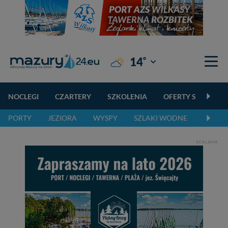
°
14
Giżycko
NOCLEGI
CZARTERY
SZKOLENIA
OFERTY SPECJALN
PORTY
JEZIORA
WYSPY
SZLAKI WODNE
SZLAK
REKLAMA