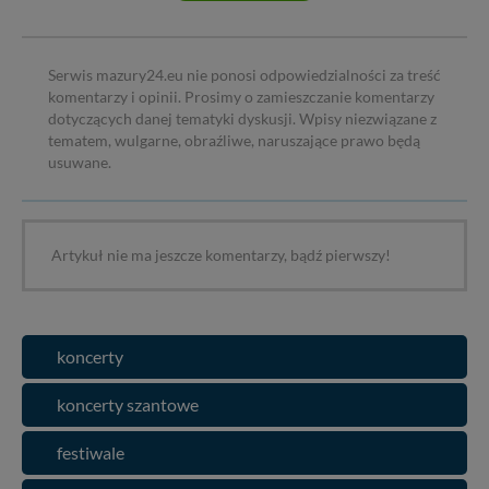
Serwis mazury24.eu nie ponosi odpowiedzialności za treść
komentarzy i opinii. Prosimy o zamieszczanie komentarzy
dotyczących danej tematyki dyskusji. Wpisy niezwiązane z
tematem, wulgarne, obraźliwe, naruszające prawo będą
usuwane.
Artykuł nie ma jeszcze komentarzy, bądź pierwszy!
koncerty
koncerty szantowe
festiwale