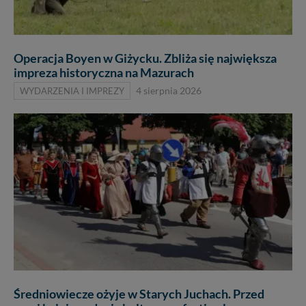
Operacja Boyen w Giżycku. Zbliża się największa
impreza historyczna na Mazurach
WYDARZENIA I IMPREZY
4 sierpnia 2026
Średniowiecze ożyje w Starych Juchach. Przed