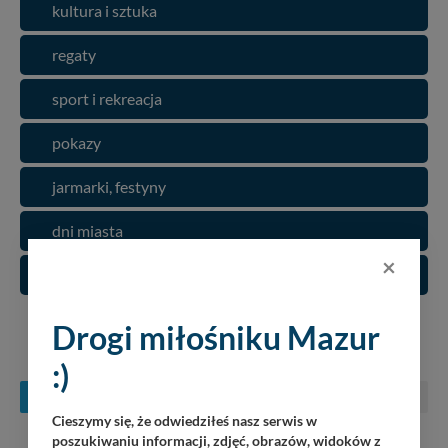
kultura i sztuka
regaty
sport i rekreacja
pokazy
jarmarki, festyny
dni miasta
×
zloty
Drogi miłośniku Mazur
KONCERTY NA MAZURACH
:)
SIERPIEŃ
WRZESIEŃ
PAŹDZIERNIK
Cieszymy się, że odwiedziłeś nasz serwis w
poszukiwaniu informacji, zdjęć, obrazów, widoków z
PN
WT
ŚR
CZ
PT
SO
N