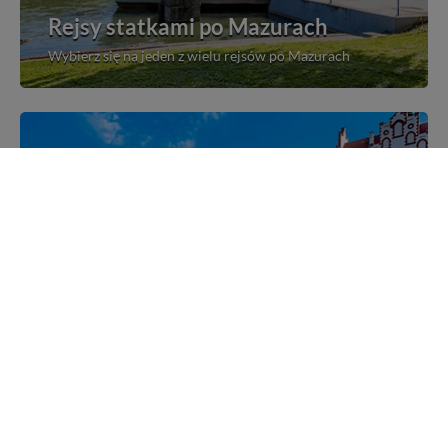
Rejsy statkami po Mazurach
Wybierz się na jeden z wielu rejsów po Mazurach
Mazurskie miejscowości
Poznaj mazurskie miejscowości, wsie i siedliska