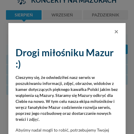
KONCERTY NA MAZURACH
SIERPIEŃ
WRZESIEŃ
PAŹDZIERNIK
PN
WT
ŚR
CZ
PT
SO
N
×
27
28
29
30
31
1
2
3
4
5
6
7
8
9
Drogi miłośniku Mazur
10
11
12
13
14
15
16
:)
17
18
19
20
21
22
23
Cieszymy się, że odwiedziłeś nasz serwis w
24
25
26
27
28
29
30
poszukiwaniu informacji, zdjęć, obrazów, widoków z
kamer dotyczących pięknego kawałka Polski jakim bez
31
wątpienia są Mazury. Staramy się Mazury odkryć dla
Ciebie na nowo. W tym celu nasza ekipa miłośników i
09
Jazz Friends
wręcz fanatyków Mazur codziennie rozwija serwis,
Wilkasy / Port Resort Niegocin / 19:30
08.2026
poprzez jego rozbudowę oraz dostarczanie nowych
treści i zdj
ęć.
Duet Jak Widać
Wilkasy / Port AZS Wilkasy / 21:00
Abyśmy nadal mogli to robić, potrzebujemy Twojej