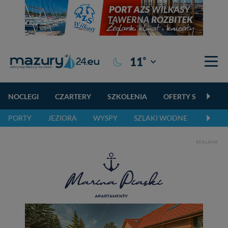
°
11
Giżycko
NOCLEGI
CZARTERY
SZKOLENIA
OFERTY SPECJALN
PORTY
JEZIORA
WYSPY
SZLAKI WODNE
SZLAK
REKLAMA