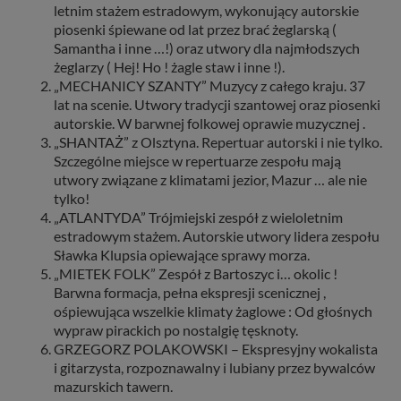
letnim stażem estradowym, wykonujący autorskie
piosenki śpiewane od lat przez brać żeglarską (
Samantha i inne …!) oraz utwory dla najmłodszych
żeglarzy ( Hej! Ho ! żagle staw i inne !).
„MECHANICY SZANTY” Muzycy z całego kraju. 37
lat na scenie. Utwory tradycji szantowej oraz piosenki
autorskie. W barwnej folkowej oprawie muzycznej .
„SHANTAŻ” z Olsztyna. Repertuar autorski i nie tylko.
Szczególne miejsce w repertuarze zespołu mają
utwory związane z klimatami jezior, Mazur … ale nie
tylko!
„ATLANTYDA” Trójmiejski zespół z wieloletnim
estradowym stażem. Autorskie utwory lidera zespołu
Sławka Klupsia opiewające sprawy morza.
„MIETEK FOLK” Zespół z Bartoszyc i… okolic !
Barwna formacja, pełna ekspresji scenicznej ,
ośpiewująca wszelkie klimaty żaglowe : Od głośnych
wypraw pirackich po nostalgię tęsknoty.
GRZEGORZ POLAKOWSKI – Ekspresyjny wokalista
i gitarzysta, rozpoznawalny i lubiany przez bywalców
mazurskich tawern.