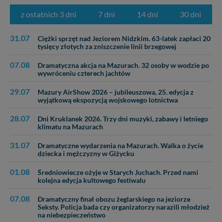
z ostatnich 3 dni
7 dni
14 dni
30 dni
31.07
Ciężki sprzęt nad Jeziorem Nidzkim. 63-latek zapłaci 20
tysięcy złotych za zniszczenie linii brzegowej
07.08
Dramatyczna akcja na Mazurach. 32 osoby w wodzie po
wywróceniu czterech jachtów
29.07
Mazury AirShow 2026 – jubileuszowa, 25. edycja z
wyjątkową ekspozycją wojskowego lotnictwa
28.07
Dni Kruklanek 2026. Trzy dni muzyki, zabawy i letniego
klimatu na Mazurach
31.07
Dramatyczne wydarzenia na Mazurach. Walka o życie
dziecka i mężczyzny w Giżycku
01.08
Średniowiecze ożyje w Starych Juchach. Przed nami
kolejna edycja kultowego festiwalu
07.08
Dramatyczny finał obozu żeglarskiego na jeziorze
Seksty. Policja bada czy organizatorzy narazili młodzież
na niebezpieczeństwo