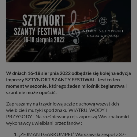
W dniach 16-18 sierpnia 2022 odbędzie się kolejna edycja
imprezy SZTYNORT SZANTY FESTIWAL. Jest to ten
moment w sezonie, którego żaden miłośnik żeglarstwa i
szant nie może opuścić.
Zapraszamy na trzydniową ucztę duchową wszystkich
wielbicieli muzyki spod znaku WIATRU, WODY I
PRZYGODY ! Na rozśpiewany rejs zaproszą Was znakomici
wykonawcy uwielbiani przez fanów :
„ZEJMAN I GARKUMPEL” Warszawski zespół z 37-