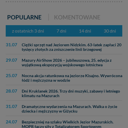
POPULARNE
KOMENTOWANE
z ostatnich 3 dni
7 dni
14 dni
30 dni
31.07
Ciężki sprzęt nad Jeziorem Nidzkim. 63-latek zapłaci 20
tysięcy złotych za zniszczenie linii brzegowej
29.07
Mazury AirShow 2026 – jubileuszowa, 25. edycja z
wyjątkową ekspozycją wojskowego lotnictwa
25.07
Nocna akcja ratunkowa na jeziorze Kisajno. Wywrócona
łódź i mężczyzna w wodzie
28.07
Dni Kruklanek 2026. Trzy dni muzyki, zabawy i letniego
klimatu na Mazurach
31.07
Dramatyczne wydarzenia na Mazurach. Walka o życie
dziecka i mężczyzny w Giżycku
24.07
Bezpieczniej na szlaku Wielkich Jezior Mazurskich.
MOPR łączy siły z Totalizatorem Sportowym