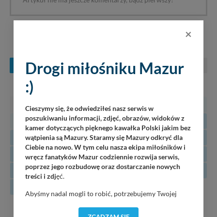
Artykuł nie ma jeszcze komentarzy, bądź pierwszy!
×
KONCERTY NA MAZURACH
Drogi miłośniku Mazur
SIERPIEŃ
WRZESIEŃ
PAŹDZIERNIK
:)
PN
WT
ŚR
CZ
PT
SO
N
27
28
29
30
31
1
2
Cieszymy się, że odwiedziłeś nasz serwis w
poszukiwaniu informacji, zdjęć, obrazów, widoków z
3
4
5
6
7
8
9
kamer dotyczących pięknego kawałka Polski jakim bez
10
11
12
13
14
15
16
wątpienia są Mazury. Staramy się Mazury odkryć dla
Ciebie na nowo. W tym celu nasza ekipa miłośników i
17
18
19
20
21
22
23
wręcz fanatyków Mazur codziennie rozwija serwis,
poprzez jego rozbudowę oraz dostarczanie nowych
24
25
26
27
28
29
30
treści i zdj
ęć.
31
Abyśmy nadal mogli to robić, potrzebujemy Twojej
zgody, dzięki której, będziemy mogli elementy serwisu
07
Martinz Band
dostosować do Twoich preferencji. Twoje dane (w tym