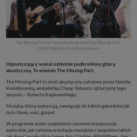
The Missing Part fot. www.facebook.com/The-Missing-Part-
245897885483958 (Rafał Klimek)
Hipnotyzujący wokal subtelnie podkreślony gitarą
akustyczną. To właśnie The Missing Part.
The Missing Part to duet akustyczny założony przez Natalię
Kwiatkowską, wokalistkę Cheap Tobacco i gitarzystę tego
zespołu – Roberta Kapkowskiego.
Muzyka, którą wykonują, nawiązuje do takich gatunków jak
m.in. blues, soul, gospel.
W programie duetu znajdziemy zarówno kompozycje
autorskie, jak i własne aranżacje muzyków i zespołów takich
jak: Eva Cassidy, Etta James, Eric Clapton, Bill Withers, Jimi