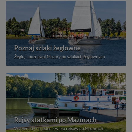
Poznaj szlaki żeglowne
Żegluj i poznawaj Mazury po szlakach żeglownych
Rejsy statkami po Mazurach
Wybierz się na jeden z wielu rejsów po Mazurach