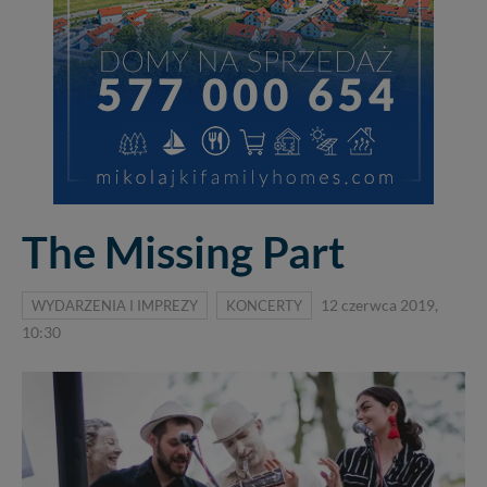
The Missing Part
WYDARZENIA I IMPREZY
KONCERTY
12 czerwca 2019,
10:30