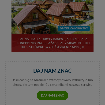
Wiejska 17, 11-500 Giżycko. Możesz z nami
skontaktować się za pośrednictwem tej
strony
.
W każdej chwili możesz: zażądać dostępu do swoich
danych, zażądać ich poprawienia lub usunięcia,
zabronić ich przetwarzania. Pamiętaj jednak, że nie
zawsze jest możliwe techniczne zrealizowanie Twoich
praw w odniesieniu do informacji zawartych w plikach
cookies. Twoja przeglądarka umożliwia Ci skasowanie
tych plików - w pewnych przypadkach nie możemy tego
zrobić za Ciebie.
Dziękujemy, i życzmy miłego odkrywania Mazur na
nowo...
DAJ NAM ZNAĆ
Jeśli coś się na Mazurach zafascynowało, wzburzyło lub
chcesz się tym podzielić z czytelnikami naszego serwisu
DAJ NAM ZNAĆ