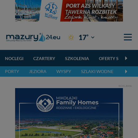
°
17
Giżycko
NOCLEGI
CZARTERY
SZKOLENIA
OFERTY SPECJALN
PORTY
JEZIORA
WYSPY
SZLAKI WODNE
SZLAK
REKLAMA