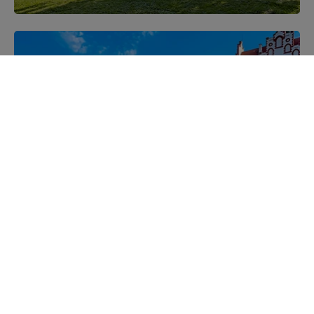
Mazurskie miejscowości
Poznaj mazurskie miejscowości, wsie i siedliska
Kajakiem przez Mazury