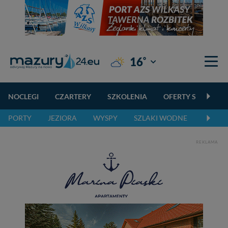
°
16
Giżycko
NOCLEGI
CZARTERY
SZKOLENIA
OFERTY SPECJALN
PORTY
JEZIORA
WYSPY
SZLAKI WODNE
SZLAK
REKLAMA