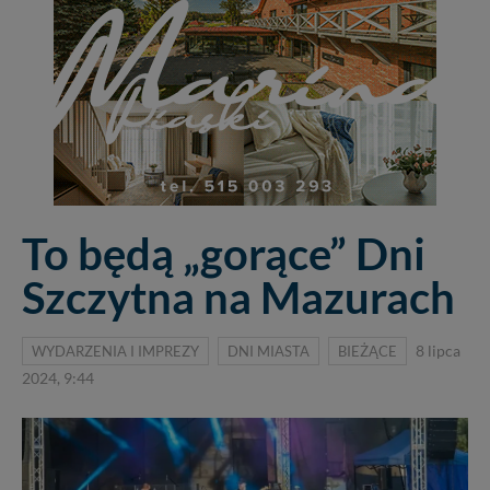
To będą „gorące” Dni
Szczytna na Mazurach
WYDARZENIA I IMPREZY
DNI MIASTA
BIEŻĄCE
8 lipca
2024, 9:44