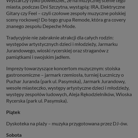
Wystarczy tylko powiedzieć, że na muzycznej scenie tego
miasta, podczas Dni Szczytna, wystąpią: IRA, Elektryczne
Gitary czy Feel – czyli czołowe zespoły muzyczne polskiej
sceny rockowej! Do tego grupa Remode, która gra covery
znanego zespołu Depeche Mode.
Tradycyjnie nie zabraknie atrakcji dla całych rodzin:
występów artystycznych dzieci i młodzieży, Jarmarku
Jurandowego, wioski rycerskiej oraz straganów z
pamiątkami i swojskim jadłem.
Imprezy towarzyszące koncertom muzycznym: stoiska
gastronomiczne – jarmark rzemiosła, turniej Łuczniczy o
Puchar Juranda (park ul. Pasymska), Jarmark Jurandowy,
wesołe miasteczko, występy artystyczne dzieci i młodzieży,
występy zespołów ludowych, Aleja Rękodzielników, Wioska
Rycerska (park ul. Pasymska).
Piątek
Dyskoteka na plaży – muzyka przygotowana przez DJ-ów.
Sobota