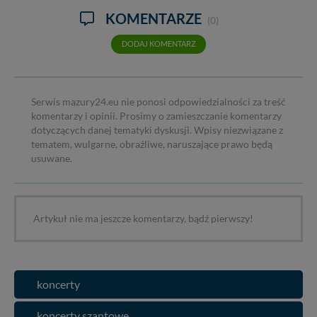
KOMENTARZE
(0)
DODAJ KOMENTARZ
Serwis mazury24.eu nie ponosi odpowiedzialności za treść
komentarzy i opinii. Prosimy o zamieszczanie komentarzy
dotyczących danej tematyki dyskusji. Wpisy niezwiązane z
tematem, wulgarne, obraźliwe, naruszające prawo będą
usuwane.
Artykuł nie ma jeszcze komentarzy, bądź pierwszy!
koncerty
koncerty szantowe