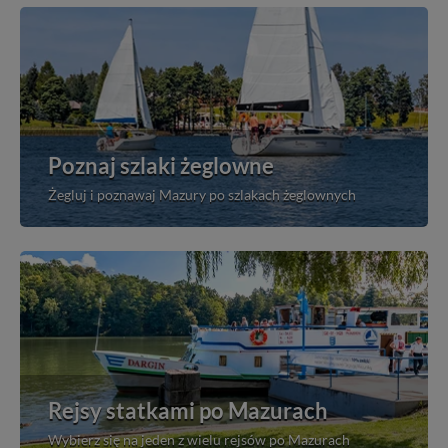
Poznaj szlaki żeglowne
Żegluj i poznawaj Mazury po szlakach żeglownych
Rejsy statkami po Mazurach
Wybierz się na jeden z wielu rejsów po Mazurach