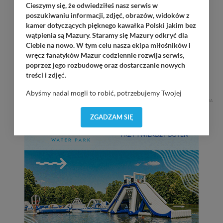
OKAW Sztorm
Cieszymy się, że odwiedziłeś nasz serwis w
Wilkasy / Port PTTK Wilkasy / 21:00
poszukiwaniu informacji, zdjęć, obrazów, widoków z
kamer dotyczących pięknego kawałka Polski jakim bez
Dolaroova
wątpienia są Mazury. Staramy się Mazury odkryć dla
Wilkasy / Port AZS Wilkasy / 21:00
Ciebie na nowo. W tym celu nasza ekipa miłośników i
wręcz fanatyków Mazur codziennie rozwija serwis,
poprzez jego rozbudowę oraz dostarczanie nowych
Tomasz Gr0m Paciorek
treści i zdj
ęć.
Górkło / Marina Górkło / 21:00
Abyśmy nadal mogli to robić, potrzebujemy Twojej
REKLAMA
zgody, dzięki której, będziemy mogli elementy serwisu
dostosować do Twoich preferencji. Twoje dane (w tym
ZGADZAM SIĘ
pliki cookies) będą zapisywane w celu usprawnienia
serwisu (zapamiętywanie pozycji na mapach, ostatnie
wyszukania, ulubione miejsca, logowania, itp).
Bezpieczeństwo Twoich danych jest dla nas
priorytetowe, bez poinformowania Ciebie nie będziemy
zmieniać zakresu naszych uprawnień. Twoje dane są u
nas bezpieczne, jeśli masz wątpliwości co do naszych
intencji, zawsze możesz wycofać swoją zgodę. Więcej
informacji uzyskach w naszej
Polityce Prywatności
.
Klikając znak X lub przycisk PRZEJDŹ DO SERWISU
wyrażasz zgodę na przetwarzanie Twoich danych.