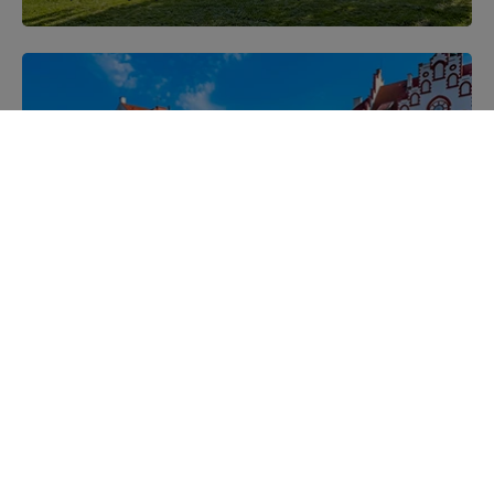
Mazurskie miejscowości
Poznaj mazurskie miejscowości, wsie i siedliska