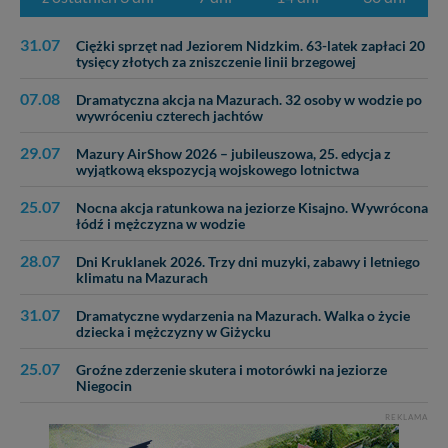
Dziękujemy, i życzmy miłego odkrywania Mazur na
31.07
Ciężki sprzęt nad Jeziorem Nidzkim. 63-latek zapłaci 20
nowo...
tysięcy złotych za zniszczenie linii brzegowej
07.08
Dramatyczna akcja na Mazurach. 32 osoby w wodzie po
wywróceniu czterech jachtów
29.07
Mazury AirShow 2026 – jubileuszowa, 25. edycja z
wyjątkową ekspozycją wojskowego lotnictwa
25.07
Nocna akcja ratunkowa na jeziorze Kisajno. Wywrócona
łódź i mężczyzna w wodzie
28.07
Dni Kruklanek 2026. Trzy dni muzyki, zabawy i letniego
klimatu na Mazurach
31.07
Dramatyczne wydarzenia na Mazurach. Walka o życie
dziecka i mężczyzny w Giżycku
25.07
Groźne zderzenie skutera i motorówki na jeziorze
Niegocin
REKLAMA