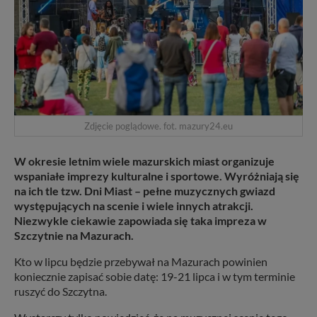
Zdjęcie poglądowe. fot. mazury24.eu
W okresie letnim wiele mazurskich miast organizuje
wspaniałe imprezy kulturalne i sportowe. Wyróżniają się
na ich tle tzw. Dni Miast – pełne muzycznych gwiazd
występujących na scenie i wiele innych atrakcji.
Niezwykle ciekawie zapowiada się taka impreza w
Szczytnie na Mazurach.
Kto w lipcu będzie przebywał na Mazurach powinien
koniecznie zapisać sobie datę: 19-21 lipca i w tym terminie
ruszyć do Szczytna.