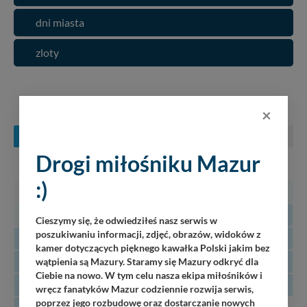
dni miasta
zloty
KONCERTY NA MAZURACH
×
SIERPIEŃ
WRZESIEŃ
PAŹDZIERNIK
Drogi miłośniku Mazur
PN
WT
ŚR
CZ
PT
SO
N
:)
27
28
29
30
31
1
2
3
4
5
6
7
8
9
Cieszymy się, że odwiedziłeś nasz serwis w
poszukiwaniu informacji, zdjęć, obrazów, widoków z
10
11
12
13
14
15
16
kamer dotyczących pięknego kawałka Polski jakim bez
17
18
19
20
21
22
23
wątpienia są Mazury. Staramy się Mazury odkryć dla
Ciebie na nowo. W tym celu nasza ekipa miłośników i
24
25
26
27
28
29
30
wręcz fanatyków Mazur codziennie rozwija serwis,
poprzez jego rozbudowę oraz dostarczanie nowych