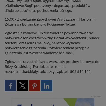
14:00 - występ zespołu Sygnalistów Myśliwskich
„Galindowe Rogi” połączony z degustacją produktów
„Dobre z Lasu” oraz pochodzenia leśnego.
15:00 - Zwiedzanie Zabytkowej Wyłuszczarni Nasion im.
Zdzisława Borońskiego w Rucianem-Nidzie.
Zgłoszenie mailowe lub telefoniczne powinno zawierać
nazwiska osób chcących wziąć udział w wydarzeniu, numer
telefonu oraz adres mailowy, na które wyślemy
potwierdzenie zgłoszenia. Potwierdzeniem przyjęcia
zgłoszenia jest zwrotna wiadomość e-mail.
Zgłoszenia uczestników na warsztaty prosimy kierować do:
Róży Krasińskiej-Pyrdoł, adres e-mail:
roza.krasnska@bialystok.lasy.gov.pl, tel.: 505 512 122.
REKLAMA