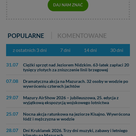
DAJ NAM ZNAĆ
POPULARNE
KOMENTOWANE
z ostatnich 3 dni
7 dni
14 dni
30 dni
31.07
Ciężki sprzęt nad Jeziorem Nidzkim. 63-latek zapłaci 20
tysięcy złotych za zniszczenie linii brzegowej
07.08
Dramatyczna akcja na Mazurach. 32 osoby w wodzie po
wywróceniu czterech jachtów
29.07
Mazury AirShow 2026 – jubileuszowa, 25. edycja z
wyjątkową ekspozycją wojskowego lotnictwa
25.07
Nocna akcja ratunkowa na jeziorze Kisajno. Wywrócona
łódź i mężczyzna w wodzie
28.07
Dni Kruklanek 2026. Trzy dni muzyki, zabawy i letniego
klimatu na Mazurach