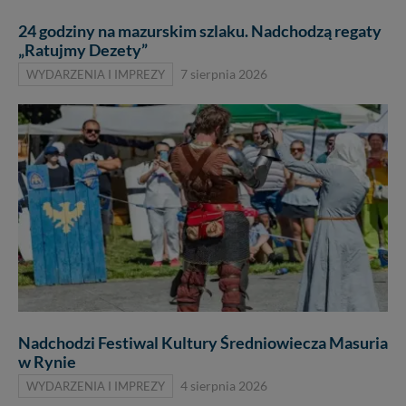
24 godziny na mazurskim szlaku. Nadchodzą regaty
„Ratujmy Dezety”
WYDARZENIA I IMPREZY
7 sierpnia 2026
Nadchodzi Festiwal Kultury Średniowiecza Masuria
w Rynie
WYDARZENIA I IMPREZY
4 sierpnia 2026