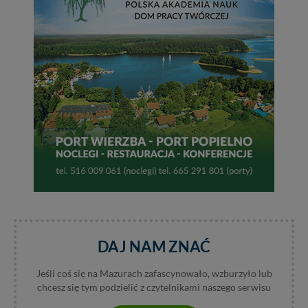
itp). Więcej informacji o zasadach i funkcjonalności
serwisu w
Regulaminie Serwisu
.
Administratorem Twoich danych jest: Agencja
Reklamowa Kreacja Monika Borkowska, z siedzibą ul.
Wiejska 17, 11-500 Giżycko. Możesz z nami
skontaktować się za pośrednictwem tej
strony
.
W każdej chwili możesz: zażądać dostępu do swoich
danych, zażądać ich poprawienia lub usunięcia,
zabronić ich przetwarzania. Pamiętaj jednak, że nie
zawsze jest możliwe techniczne zrealizowanie Twoich
praw w odniesieniu do informacji zawartych w plikach
cookies. Twoja przeglądarka umożliwia Ci skasowanie
tych plików - w pewnych przypadkach nie możemy tego
zrobić za Ciebie.
Dziękujemy, i życzmy miłego odkrywania Mazur na
DAJ NAM ZNAĆ
nowo...
Jeśli coś się na Mazurach zafascynowało, wzburzyło lub
chcesz się tym podzielić z czytelnikami naszego serwisu