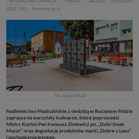
WYDARZENIA I IMPREZY
POKAZY
BIEŻĄCE
25 sierpnia
2022, 5:51
Komentarzy: 0
fot. mazury24.eu
Nadleśnictwo Maskulińskie z siedzibą w Rucianem-Nidzie
zaprasza na warsztaty kulinarne, które poprowadzi
Mistrz Kuchni Pan Ireneusz Ziniewicz pn. „Dziki Smak
Mazur” oraz degustację produktów marki „Dobre z Lasu”
i pochodzenia leśnego.