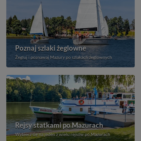
Poznaj szlaki żeglowne
Żegluj i poznawaj Mazury po szlakach żeglownych
Rejsy statkami po Mazurach
Wybierz się na jeden z wielu rejsów po Mazurach