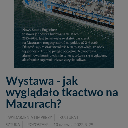
Wystawa - jak
wyglądało tkactwo na
Mazurach?
WYDARZENIA I IMPREZY
KULTURA I
SZTUKA
POZOSTAŁE
13 czerwca 2022, 9:29