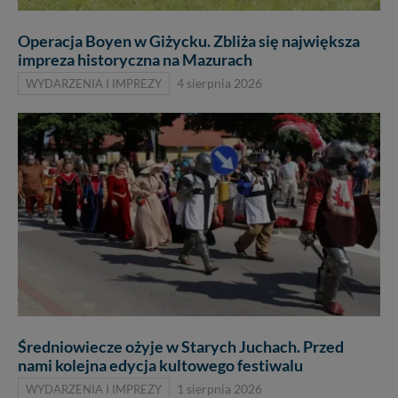
Operacja Boyen w Giżycku. Zbliża się największa
impreza historyczna na Mazurach
WYDARZENIA I IMPREZY
4 sierpnia 2026
Średniowiecze ożyje w Starych Juchach. Przed
nami kolejna edycja kultowego festiwalu
WYDARZENIA I IMPREZY
1 sierpnia 2026