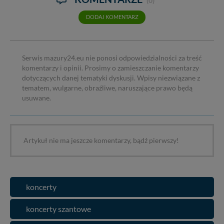
(0)
DODAJ KOMENTARZ
Serwis mazury24.eu nie ponosi odpowiedzialności za treść
komentarzy i opinii. Prosimy o zamieszczanie komentarzy
dotyczących danej tematyki dyskusji. Wpisy niezwiązane z
tematem, wulgarne, obraźliwe, naruszające prawo będą
usuwane.
Artykuł nie ma jeszcze komentarzy, bądź pierwszy!
koncerty
koncerty szantowe