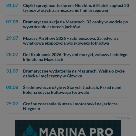
31.07
Ciężki sprzęt nad Jeziorem Nidzkim. 63-latek zapłaci 20
Dziękujemy, i życzmy miłego odkrywania Mazur na
tysięcy złotych za zniszczenie linii brzegowej
nowo...
07.08
Dramatyczna akcja na Mazurach. 32 osoby w wodzie po
wywróceniu czterech jachtów
29.07
Mazury AirShow 2026 – jubileuszowa, 25. edycja z
wyjątkową ekspozycją wojskowego lotnictwa
28.07
Dni Kruklanek 2026. Trzy dni muzyki, zabawy i letniego
klimatu na Mazurach
31.07
Dramatyczne wydarzenia na Mazurach. Walka o życie
dziecka i mężczyzny w Giżycku
01.08
Średniowiecze ożyje w Starych Juchach. Przed nami
kolejna edycja kultowego festiwalu
25.07
Groźne zderzenie skutera i motorówki na jeziorze
Niegocin
REKLAMA