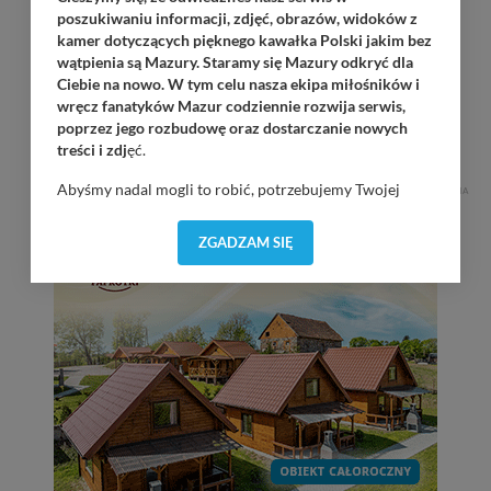
poszukiwaniu informacji, zdjęć, obrazów, widoków z
kamer dotyczących pięknego kawałka Polski jakim bez
Jack Sparrow Band
wątpienia są Mazury. Staramy się Mazury odkryć dla
Ruciane-Nida / Przystań OW Wodnik / 20:00
Ciebie na nowo. W tym celu nasza ekipa miłośników i
wręcz fanatyków Mazur codziennie rozwija serwis,
KRiSU Krzysztof Bańka
poprzez jego rozbudowę oraz dostarczanie nowych
Górkło / Marina Górkło / 21:00
treści i zdj
ęć.
Abyśmy nadal mogli to robić, potrzebujemy Twojej
REKLAMA
zgody, dzięki której, będziemy mogli elementy serwisu
dostosować do Twoich preferencji. Twoje dane (w tym
ZGADZAM SIĘ
pliki cookies) będą zapisywane w celu usprawnienia
serwisu (zapamiętywanie pozycji na mapach, ostatnie
wyszukania, ulubione miejsca, logowania, itp).
Bezpieczeństwo Twoich danych jest dla nas
priorytetowe, bez poinformowania Ciebie nie będziemy
zmieniać zakresu naszych uprawnień. Twoje dane są u
nas bezpieczne, jeśli masz wątpliwości co do naszych
intencji, zawsze możesz wycofać swoją zgodę. Więcej
informacji uzyskach w naszej
Polityce Prywatności
.
Klikając znak X lub przycisk PRZEJDŹ DO SERWISU
wyrażasz zgodę na przetwarzanie Twoich danych.