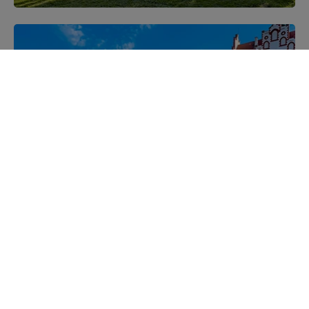
Mazurskie miejscowości
Poznaj mazurskie miejscowości, wsie i siedliska
Kajakiem przez Mazury