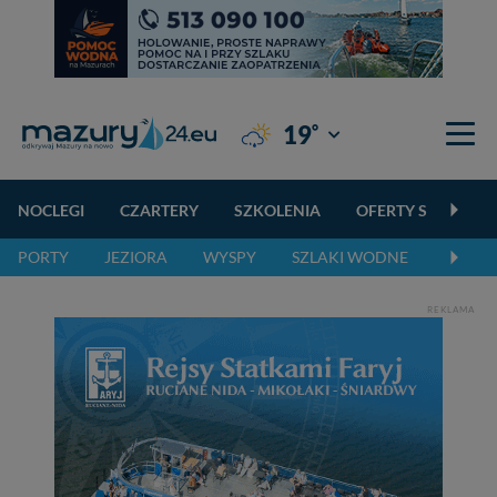
°
19
Giżycko
NOCLEGI
CZARTERY
SZKOLENIA
OFERTY SPECJALN
PORTY
JEZIORA
WYSPY
SZLAKI WODNE
SZLAK
REKLAMA