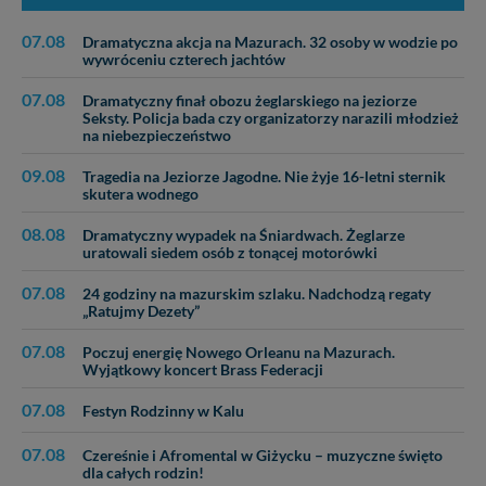
07.08
Dramatyczna akcja na Mazurach. 32 osoby w wodzie po
wywróceniu czterech jachtów
07.08
Dramatyczny finał obozu żeglarskiego na jeziorze
Seksty. Policja bada czy organizatorzy narazili młodzież
na niebezpieczeństwo
09.08
Tragedia na Jeziorze Jagodne. Nie żyje 16-letni sternik
skutera wodnego
08.08
Dramatyczny wypadek na Śniardwach. Żeglarze
uratowali siedem osób z tonącej motorówki
07.08
24 godziny na mazurskim szlaku. Nadchodzą regaty
„Ratujmy Dezety”
07.08
Poczuj energię Nowego Orleanu na Mazurach.
Wyjątkowy koncert Brass Federacji
07.08
Festyn Rodzinny w Kalu
07.08
Czereśnie i Afromental w Giżycku – muzyczne święto
dla całych rodzin!