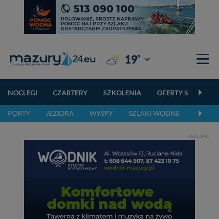
°
19
Giżycko
NOCLEGI
CZARTERY
SZKOLENIA
OFERTY SPECJALN
PORTY
JEZIORA
WYSPY
SZLAKI WODNE
SZLAK
REKLAMA