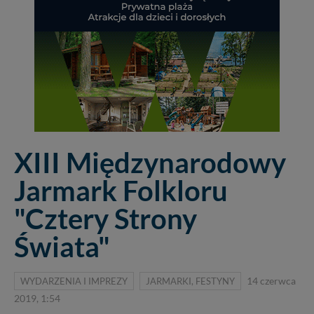
XIII Międzynarodowy
Jarmark Folkloru
"Cztery Strony
Świata"
WYDARZENIA I IMPREZY
JARMARKI, FESTYNY
14 czerwca
2019, 1:54