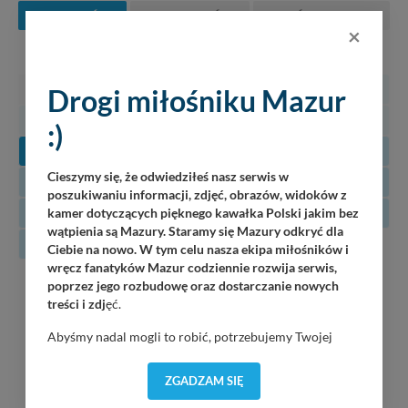
SIERPIEŃ
WRZESIEŃ
PAŹDZIERNIK
×
PN
WT
ŚR
CZ
PT
SO
N
27
28
29
30
31
1
2
Drogi miłośniku Mazur
3
4
5
6
7
8
9
:)
10
11
12
13
14
15
16
Cieszymy się, że odwiedziłeś nasz serwis w
17
18
19
20
21
22
23
poszukiwaniu informacji, zdjęć, obrazów, widoków z
24
25
26
27
28
29
30
kamer dotyczących pięknego kawałka Polski jakim bez
wątpienia są Mazury. Staramy się Mazury odkryć dla
31
Ciebie na nowo. W tym celu nasza ekipa miłośników i
wręcz fanatyków Mazur codziennie rozwija serwis,
10
poprzez jego rozbudowę oraz dostarczanie nowych
Tomasz Gr0m Paciorek
treści i zdj
ęć.
Wilkasy / Port Resort Niegocin / 20:00
08.2026
Abyśmy nadal mogli to robić, potrzebujemy Twojej
Mirek „Koval” Kowalewski
zgody, dzięki której, będziemy mogli elementy serwisu
Wilkasy / Port AZS Wilkasy / 21:00
dostosować do Twoich preferencji. Twoje dane (w tym
ZGADZAM SIĘ
pliki cookies) będą zapisywane w celu usprawnienia
Jazz Friends