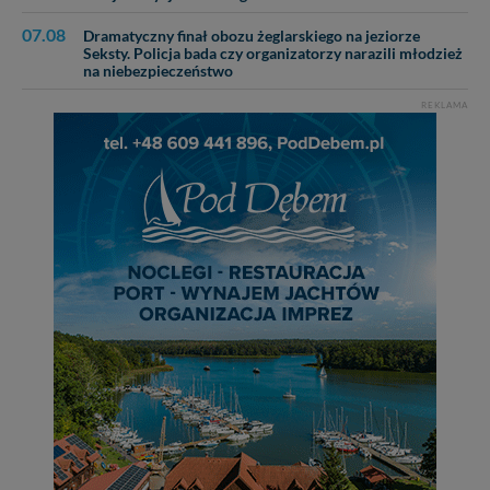
07.08
Dramatyczny finał obozu żeglarskiego na jeziorze
Seksty. Policja bada czy organizatorzy narazili młodzież
na niebezpieczeństwo
REKLAMA