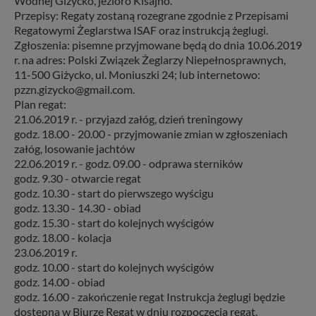
Wodnej Giżycko, jezioro Kisajno.
Przepisy: Regaty zostaną rozegrane zgodnie z Przepisami
Regatowymi Żeglarstwa ISAF oraz instrukcją żeglugi.
Zgłoszenia: pisemne przyjmowane będą do dnia 10.06.2019
r. na adres: Polski Związek Żeglarzy Niepełnosprawnych,
11-500 Giżycko, ul. Moniuszki 24; lub internetowo:
pzzn.gizycko@gmail.com.
Plan regat:
21.06.2019 r. - przyjazd załóg, dzień treningowy
godz. 18.00 - 20.00 - przyjmowanie zmian w zgłoszeniach
załóg, losowanie jachtów
22.06.2019 r. - godz. 09.00 - odprawa sterników
godz. 9.30 - otwarcie regat
godz. 10.30 - start do pierwszego wyścigu
godz. 13.30 - 14.30 - obiad
godz. 15.30 - start do kolejnych wyścigów
godz. 18.00 - kolacja
23.06.2019 r.
godz. 10.00 - start do kolejnych wyścigów
godz. 14.00 - obiad
godz. 16.00 - zakończenie regat Instrukcja żeglugi będzie
dostępna w Biurze Regat w dniu rozpoczęcia regat.