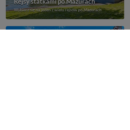
Rejsy statkami po Mazurach
Wybierz się na jeden z wielu rejsów po Mazurach
Mazurskie miejscowości
Poznaj mazurskie miejscowości, wsie i siedliska