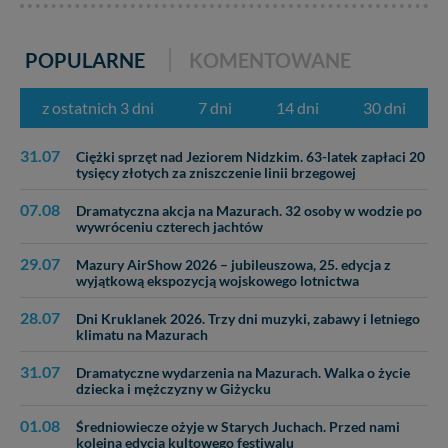
POPULARNE
KOMENTOWANE
z ostatnich 3 dni
7 dni
14 dni
30 dni
31.07
Ciężki sprzęt nad Jeziorem Nidzkim. 63-latek zapłaci 20
tysięcy złotych za zniszczenie linii brzegowej
07.08
Dramatyczna akcja na Mazurach. 32 osoby w wodzie po
wywróceniu czterech jachtów
29.07
Mazury AirShow 2026 – jubileuszowa, 25. edycja z
wyjątkową ekspozycją wojskowego lotnictwa
28.07
Dni Kruklanek 2026. Trzy dni muzyki, zabawy i letniego
klimatu na Mazurach
31.07
Dramatyczne wydarzenia na Mazurach. Walka o życie
dziecka i mężczyzny w Giżycku
01.08
Średniowiecze ożyje w Starych Juchach. Przed nami
kolejna edycja kultowego festiwalu