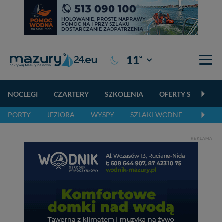
°
11
Giżycko
NOCLEGI
CZARTERY
SZKOLENIA
OFERTY SPECJALN
PORTY
JEZIORA
WYSPY
SZLAKI WODNE
SZLAK
REKLAMA