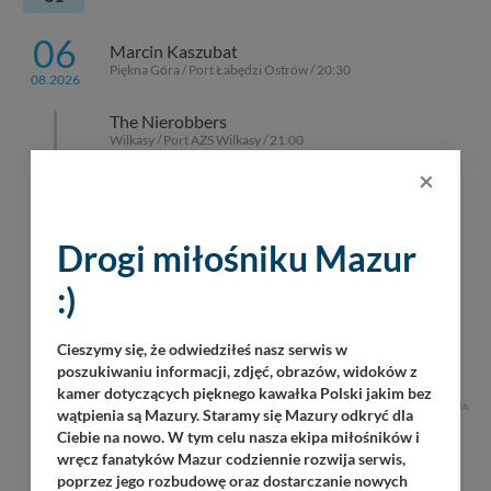
06
Marcin Kaszubat
Piękna Góra / Port Łabędzi Ostrów / 20:30
08.2026
The Nierobbers
Wilkasy / Port AZS Wilkasy / 21:00
×
Grzegorz Polakowski
Górkło / Marina Górkło / 21:00
Drogi miłośniku Mazur
Natalia Biernath
Giżycko / 18:30
:)
07
Martinz Band
Cieszymy się, że odwiedziłeś nasz serwis w
Piękna Góra / Port Łabędzi Ostrów / 20:30
08.2026
poszukiwaniu informacji, zdjęć, obrazów, widoków z
kamer dotyczących pięknego kawałka Polski jakim bez
REKLAMA
wątpienia są Mazury. Staramy się Mazury odkryć dla
Ciebie na nowo. W tym celu nasza ekipa miłośników i
wręcz fanatyków Mazur codziennie rozwija serwis,
poprzez jego rozbudowę oraz dostarczanie nowych