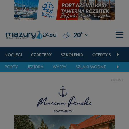
°
20
Giżycko
NOCLEGI
CZARTERY
SZKOLENIA
OFERTY SPECJALN
PORTY
JEZIORA
WYSPY
SZLAKI WODNE
SZLAK
REKLAMA