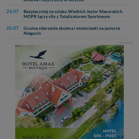
24.07
Bezpieczniej na szlaku Wielkich Jezior Mazurskich.
MOPR łączy siły z Totalizatorem Sportowym
25.07
Groźne zderzenie skutera i motorówki na jeziorze
Niegocin
REKLAMA