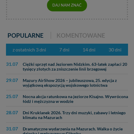
itp). Więcej informacji o zasadach i funkcjonalności
DAJ NAM ZNAĆ
serwisu w
Regulaminie Serwisu
.
Administratorem Twoich danych jest: Agencja
Reklamowa Kreacja Monika Borkowska, z siedzibą ul.
Wiejska 17, 11-500 Giżycko. Możesz z nami
POPULARNE
KOMENTOWANE
skontaktować się za pośrednictwem tej
strony
.
z ostatnich 3 dni
7 dni
14 dni
30 dni
W każdej chwili możesz: zażądać dostępu do swoich
danych, zażądać ich poprawienia lub usunięcia,
zabronić ich przetwarzania. Pamiętaj jednak, że nie
31.07
Ciężki sprzęt nad Jeziorem Nidzkim. 63-latek zapłaci 20
zawsze jest możliwe techniczne zrealizowanie Twoich
tysięcy złotych za zniszczenie linii brzegowej
praw w odniesieniu do informacji zawartych w plikach
29.07
cookies. Twoja przeglądarka umożliwia Ci skasowanie
Mazury AirShow 2026 – jubileuszowa, 25. edycja z
wyjątkową ekspozycją wojskowego lotnictwa
tych plików - w pewnych przypadkach nie możemy tego
zrobić za Ciebie.
25.07
Nocna akcja ratunkowa na jeziorze Kisajno. Wywrócona
łódź i mężczyzna w wodzie
Dziękujemy, i życzmy miłego odkrywania Mazur na
nowo...
28.07
Dni Kruklanek 2026. Trzy dni muzyki, zabawy i letniego
klimatu na Mazurach
31.07
Dramatyczne wydarzenia na Mazurach. Walka o życie
dziecka i mężczyzny w Giżycku