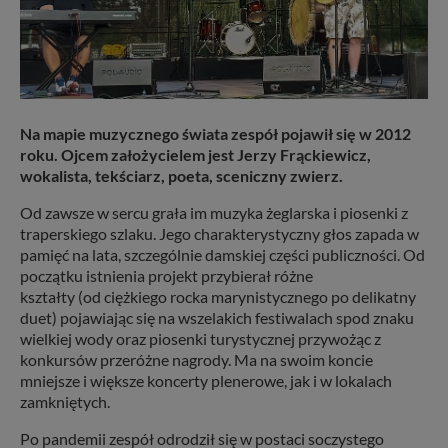
Na mapie muzycznego świata zespół pojawił się w 2012
roku. Ojcem założycielem jest Jerzy Frąckiewicz,
wokalista, tekściarz, poeta, sceniczny zwierz.
Od zawsze w sercu grała im muzyka żeglarska i piosenki z
traperskiego szlaku. Jego charakterystyczny głos zapada w
pamięć na lata, szczególnie damskiej części publiczności. Od
początku istnienia projekt przybierał różne
kształty (od ciężkiego rocka marynistycznego po delikatny
duet) pojawiając się na wszelakich festiwalach spod znaku
wielkiej wody oraz piosenki turystycznej przywożąc z
konkursów przeróżne nagrody. Ma na swoim koncie
mniejsze i większe koncerty plenerowe, jak i w lokalach
zamkniętych.
Po pandemii zespół odrodził się w postaci soczystego