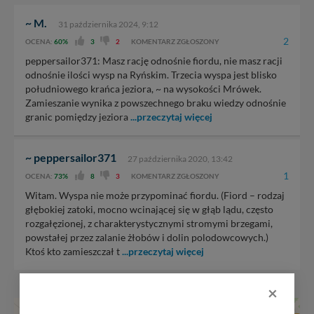
~ M.
31 października 2024, 9:12
2
OCENA:
60%
3
2
KOMENTARZ ZGŁOSZONY
peppersailor371: Masz rację odnośnie fiordu, nie masz racji
odnośnie ilości wysp na Ryńskim. Trzecia wyspa jest blisko
południowego krańca jeziora, ~ na wysokości Mrówek.
Zamieszanie wynika z powszechnego braku wiedzy odnośnie
granic pomiędzy jeziora
...przeczytaj więcej
~ peppersailor371
27 października 2020, 13:42
1
OCENA:
73%
8
3
KOMENTARZ ZGŁOSZONY
Witam. Wyspa nie może przypominać fiordu. (Fiord – rodzaj
głębokiej zatoki, mocno wcinającej się w głąb lądu, często
rozgałęzionej, z charakterystycznymi stromymi brzegami,
powstałej przez zalanie żłobów i dolin polodowcowych.)
Ktoś kto zamieszczał t
...przeczytaj więcej
×