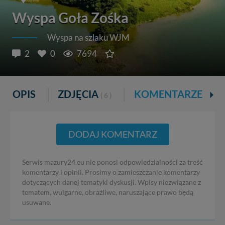
Wyspa Goła Zośka
Wyspa na szlaku WJM
2
0
7694
OPIS
ZDJĘCIA
KOMENTARZE
( 6 )
( 2 )
DODAJ KOMENTARZ
Serwis mazury24.eu nie ponosi odpowiedzialności za treść
komentarzy i opinii. Prosimy o zamieszczanie komentarzy
dotyczących danej tematyki dyskusji. Wpisy niezwiązane z
tematem, wulgarne, obraźliwe, naruszające prawo będą
usuwane.