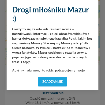
+
−
Drogi miłośniku Mazur
:)
Cieszymy się, że odwiedziłeś nasz serwis w
poszukiwaniu informacji, zdjęć, obrazów, widoków z
kamer dotyczących pięknego kawałka Polski jakim bez
wątpienia są Mazury. Staramy się Mazury odkryć dla
Ciebie na nowo. W tym celu nasza ekipa miłośników i
wręcz fanatyków Mazur codziennie rozwija serwis,
poprzez jego rozbudowę oraz dostarczanie nowych
treści i zdj
ęć.
Leaflet
|
Mazury24.eu
Abyśmy nadal mogli to robić, potrzebujemy Twojej
o
22
C
zgody, dzięki której, będziemy mogli elementy serwisu
dostosować do Twoich preferencji. Twoje dane (w tym
ZGADZAM SIĘ
pliki cookies) będą zapisywane w celu usprawnienia
serwisu (zapamiętywanie pozycji na mapach, ostatnie
Bezchmurnie
wyszukania, ulubione miejsca, logowania, itp).
Opad
0 mm
, zachmurzenie
24%
Bezpieczeństwo Twoich danych jest dla nas
Wiatr
15,1 km/h
, w poryw.
16,6 km/h
priorytetowe, bez poinformowania Ciebie nie będziemy