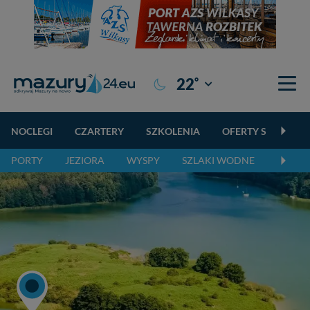
°
22
Giżycko
NOCLEGI
CZARTERY
SZKOLENIA
OFERTY SPECJALN
PORTY
JEZIORA
WYSPY
SZLAKI WODNE
SZLAK