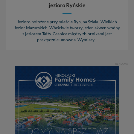
zabronić ich przetwarzania. Pamiętaj jednak, że nie
jezioro Ryńskie
zawsze jest możliwe techniczne zrealizowanie Twoich
praw w odniesieniu do informacji zawartych w plikach
cookies. Twoja przeglądarka umożliwia Ci skasowanie
Jezioro położone przy mieście Ryn, na Szlaku Wielkich
tych plików - w pewnych przypadkach nie możemy tego
Jezior Mazurskich. Właściwie tworzy jeden akwen wodny
zrobić za Ciebie.
z jeziorem Tałty. Granica między zbiornikami jest
praktycznie umowna. Wymiary...
Dziękujemy, i życzmy miłego odkrywania Mazur na
nowo...
REKLAMA